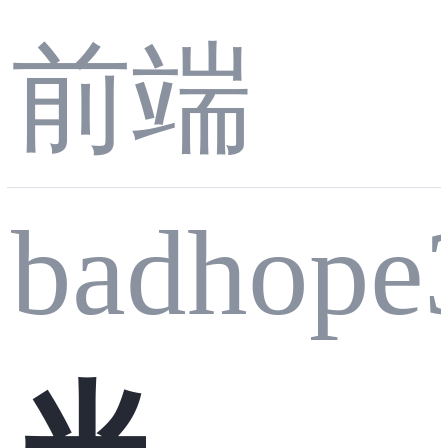
act Ro
前端
uter
badhope