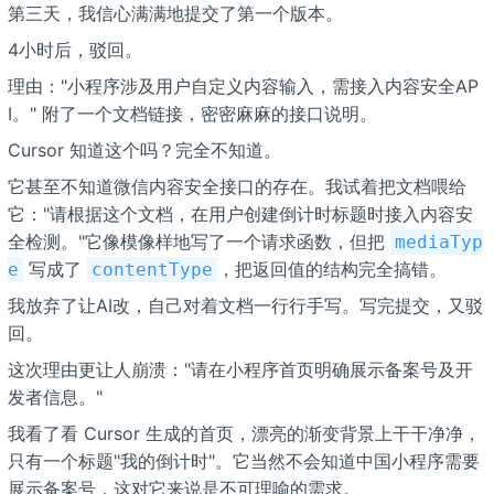
第三天，我信心满满地提交了第一个版本。
4小时后，驳回。
理由："小程序涉及用户自定义内容输入，需接入内容安全AP
I。" 附了一个文档链接，密密麻麻的接口说明。
Cursor 知道这个吗？完全不知道。
它甚至不知道微信内容安全接口的存在。我试着把文档喂给
它："请根据这个文档，在用户创建倒计时标题时接入内容安
全检测。"它像模像样地写了一个请求函数，但把
mediaTyp
写成了
，把返回值的结构完全搞错。
e
contentType
我放弃了让AI改，自己对着文档一行行手写。写完提交，又驳
回。
这次理由更让人崩溃："请在小程序首页明确展示备案号及开
发者信息。"
我看了看 Cursor 生成的首页，漂亮的渐变背景上干干净净，
只有一个标题"我的倒计时"。它当然不会知道中国小程序需要
展示备案号，这对它来说是不可理喻的需求。