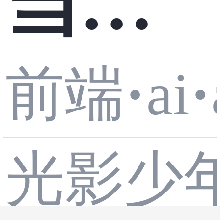
当所
前端
前端
·
ai
·
有AI
路由
光影少
都在
深度