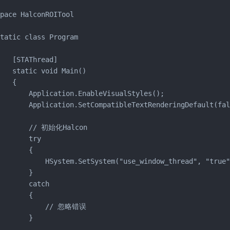
pace HalconROITool

tatic class Program



   [STAThread]

   static void Main()

   {

       Application.EnableVisualStyles();

       Application.SetCompatibleTextRenderingDefault(fal
        // 初始化Halcon

       try

       {

           HSystem.SetSystem("use_window_thread", "true"
       }

       catch

       {

            // 忽略错误

       }
