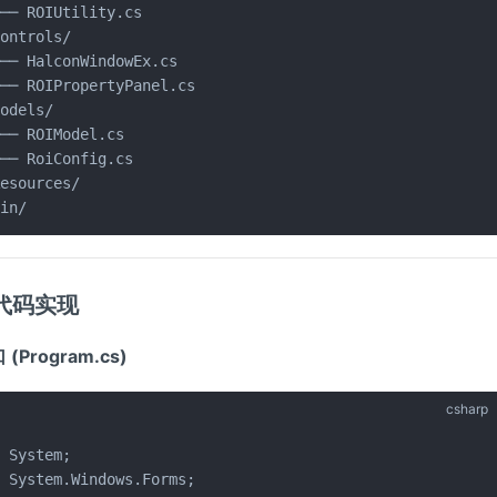
── ROIUtility.cs

ontrols/

── HalconWindowEx.cs

── ROIPropertyPanel.cs

odels/

── ROIModel.cs

── RoiConfig.cs

esources/

bin/
代码实现
(Program.cs)
csharp
 System;

 System.Windows.Forms;
