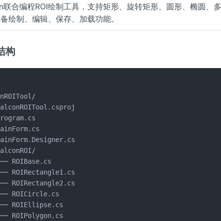
alcon联合编程ROI绘制工具，支持矩形、旋转矩形、圆形、椭圆、
，具备绘制、编辑、保存、加载功能。
结构
nROITool/

alconROITool.csproj

rogram.cs

ainForm.cs

ainForm.Designer.cs

alconROI/

── ROIBase.cs

── ROIRectangle1.cs

── ROIRectangle2.cs

── ROICircle.cs

── ROIEllipse.cs

── ROIPolygon.cs
