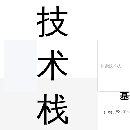
技
术
基
栈
guygg88
2026