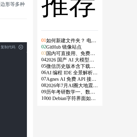
推荐
多边形等多种
01
如何新建文件夹？ 电脑
02
新建文件夹的4种方法
GitHub 镜像站点
复制代码
03
国内可直接用、免费额
04
度/永久免费的大模型AP
2026 国产 AI 大模型横
05
I清单（含 SiliconFlow、
评：DeepSeek、通义千
微信历史版本含下载地
06
火山、阿里、智谱、百
问、Kimi、文心一言、
址（ Windows PC | 安卓
AI 编程 IDE 全景解析 2
07
度、Kimi、DeepSeek、
星火、豆包谁更能打？
| MAC ）及设置微信不
026：Agent 全面接管开
Agnes AI 免费 API 接入
08
DMXAPI 等）
更新
发链路
指南：文本、生图、生
2026年7月AI圈大地震：
09
视频，一套接口全免费
GPT-5.6被政府限制、Cl
历年考研数学一、数学
10
aude入驻Slack、Anthrop
二、数学三真题试卷及
00 Debian字符界面如何
ic自研芯片
答案PDF
支持中文