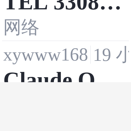
TEL 3308-0
00065-13 印
网络
xywww168
19
刷电路板
Claude Opu
s 5 企业使用
网络