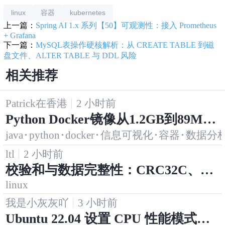
linux
容器
kubernetes
上一篇：
Spring AI 1.x 系列【50】可观测性：接入 Prometheus
+ Grafana
下一篇：
MySQL表操作硬核解析：从 CREATE TABLE 到磁
盘文件、ALTER TABLE 与 DDL 风险
相关推荐
Patrick在香港
2 小时前
Python Docker镜像从1.2GB到89M
java
·
python
·
docker
·
信息可视化
·
容器
·
数据分
B：多阶段构建的完整优化实录
ltl
2 小时前
校验和与数据完整性：CRC32C、xx
linux
Hash 与端到端校验
我是小灰灰吖
3 小时前
Ubuntu 22.04 设置 CPU 性能模式：