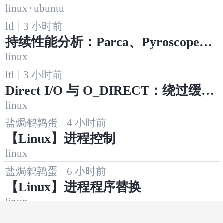
linux
·
ubuntu
提升系统响应速度
ltl
3 小时前
持续性能分析：Parca、Pyroscope、
Grafana Beyla
linux
ltl
3 小时前
Direct I/O 与 O_DIRECT：绕过缓存
linux
的得与失
盐焗鹌鹑蛋
4 小时前
【Linux】进程控制
linux
盐焗鹌鹑蛋
6 小时前
【Linux】进程程序替换
linux
鸠摩智首席音效师
6 小时前