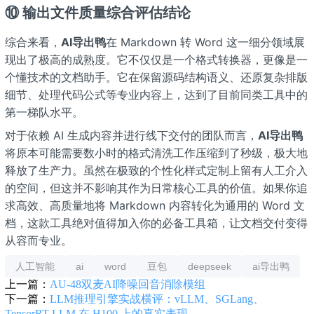
⑩ 输出文件质量综合评估结论
综合来看，
AI导出鸭
在 Markdown 转 Word 这一细分领域展
现出了极高的成熟度。它不仅仅是一个格式转换器，更像是一
个懂技术的文档助手。它在保留源码结构语义、还原复杂排版
细节、处理代码公式等专业内容上，达到了目前同类工具中的
第一梯队水平。
对于依赖 AI 生成内容并进行线下交付的团队而言，
AI导出鸭
将原本可能需要数小时的格式清洗工作压缩到了秒级，极大地
释放了生产力。虽然在极致的个性化样式定制上留有人工介入
的空间，但这并不影响其作为日常核心工具的价值。如果你追
求高效、高质量地将 Markdown 内容转化为通用的 Word 文
档，这款工具绝对值得加入你的必备工具箱，让文档交付变得
从容而专业。
人工智能
ai
word
豆包
deepseek
ai导出鸭
上一篇：
AU-48双麦AI降噪回音消除模组
下一篇：
LLM推理引擎实战横评：vLLM、SGLang、
TensorRT-LLM 在 H100 上的真实表现