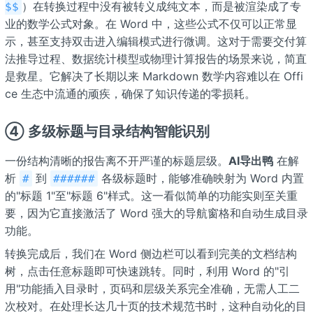
）在转换过程中没有被转义成纯文本，而是被渲染成了专
$$
业的数学公式对象。在 Word 中，这些公式不仅可以正常显
示，甚至支持双击进入编辑模式进行微调。这对于需要交付算
法推导过程、数据统计模型或物理计算报告的场景来说，简直
是救星。它解决了长期以来 Markdown 数学内容难以在 Offi
ce 生态中流通的顽疾，确保了知识传递的零损耗。
④ 多级标题与目录结构智能识别
一份结构清晰的报告离不开严谨的标题层级。
AI导出鸭
在解
析
到
各级标题时，能够准确映射为 Word 内置
#
######
的"标题 1"至"标题 6"样式。这一看似简单的功能实则至关重
要，因为它直接激活了 Word 强大的导航窗格和自动生成目录
功能。
转换完成后，我们在 Word 侧边栏可以看到完美的文档结构
树，点击任意标题即可快速跳转。同时，利用 Word 的"引
用"功能插入目录时，页码和层级关系完全准确，无需人工二
次校对。在处理长达几十页的技术规范书时，这种自动化的目