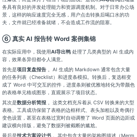
务具有良好的并发处理能力和资源调度机制。对于日常办公场
景，这样的响应速度完全无感，用户点击转换后喝口水的功
夫，文件就已经准备就绪，不会造成工作流的阻塞。
⑥ 真实 AI 报告转 Word 案例集锦
在实际应用中，我使用
AI导出鸭
处理了几类典型的 AI 生成内
容，效果各异但都令人满意。
首先是
项目复盘报告
。AI 生成的 Markdown 通常包含大量
的任务列表（Checklist）和进度条模拟。转换后，复选框变
成了 Word 中可交互的控件，进度条则被优雅地转化为带颜色
的表格单元格或图形，直观展示了项目状态。
其次是
数据分析简报
。这类文档充斥着从 CSV 转换来的大型
表格。工具成功保留了表格的边框样式、表头加粗以及奇偶行
变色设置，甚至在表格过宽时自动调整了 Word 页面的边距或
建议横向排版，避免了数据列被截断的尴尬。
最后是
技术方案设计书
。其中包含大量的架构图描述（Merm