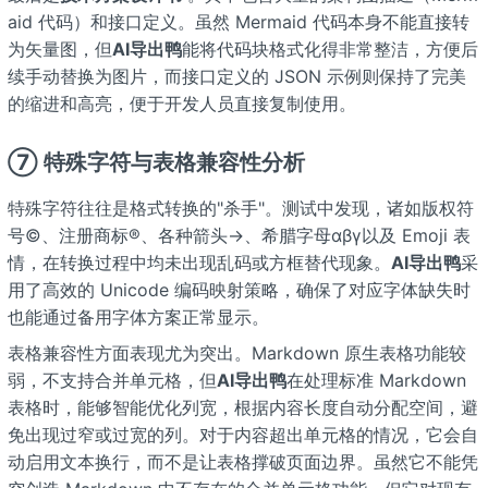
aid 代码）和接口定义。虽然 Mermaid 代码本身不能直接转
为矢量图，但
AI导出鸭
能将代码块格式化得非常整洁，方便后
续手动替换为图片，而接口定义的 JSON 示例则保持了完美
的缩进和高亮，便于开发人员直接复制使用。
⑦ 特殊字符与表格兼容性分析
特殊字符往往是格式转换的"杀手"。测试中发现，诸如版权符
号©、注册商标®、各种箭头→、希腊字母αβγ以及 Emoji 表
情，在转换过程中均未出现乱码或方框替代现象。
AI导出鸭
采
用了高效的 Unicode 编码映射策略，确保了对应字体缺失时
也能通过备用字体方案正常显示。
表格兼容性方面表现尤为突出。Markdown 原生表格功能较
弱，不支持合并单元格，但
AI导出鸭
在处理标准 Markdown
表格时，能够智能优化列宽，根据内容长度自动分配空间，避
免出现过窄或过宽的列。对于内容超出单元格的情况，它会自
动启用文本换行，而不是让表格撑破页面边界。虽然它不能凭