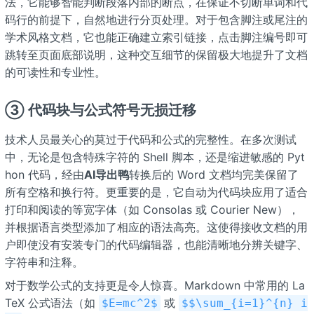
法，它能够智能判断段落内部的断点，在保证不切断单词和代
码行的前提下，自然地进行分页处理。对于包含脚注或尾注的
学术风格文档，它也能正确建立索引链接，点击脚注编号即可
跳转至页面底部说明，这种交互细节的保留极大地提升了文档
的可读性和专业性。
③ 代码块与公式符号无损迁移
技术人员最关心的莫过于代码和公式的完整性。在多次测试
中，无论是包含特殊字符的 Shell 脚本，还是缩进敏感的 Pyt
hon 代码，经由
AI导出鸭
转换后的 Word 文档均完美保留了
所有空格和换行符。更重要的是，它自动为代码块应用了适合
打印和阅读的等宽字体（如 Consolas 或 Courier New），
并根据语言类型添加了相应的语法高亮。这使得接收文档的用
户即使没有安装专门的代码编辑器，也能清晰地分辨关键字、
字符串和注释。
对于数学公式的支持更是令人惊喜。Markdown 中常用的 La
TeX 公式语法（如
或
$E=mc^2$
$$\sum_{i=1}^{n} i