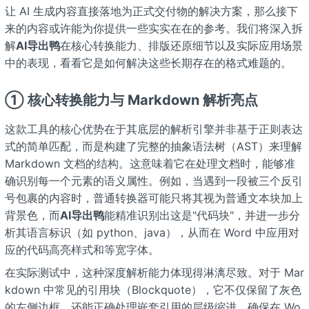
让 AI 生成内容直接落地为正式交付物的解决方案，那么接下
来的内容或许能为你提供一些实实在在的参考。我们将深入拆
解
AI导出鸭
在核心转换能力、排版还原细节以及实际应用场景
中的表现，看看它是如何解决这些长期存在的格式难题的。
① 核心转换能力与 Markdown 解析亮点
这款工具的核心优势在于其底层的解析引擎并非基于正则表达
式的简单匹配，而是构建了完整的抽象语法树（AST）来理解
Markdown 文档的结构。这意味着它在处理文档时，能够准
确识别每一个元素的语义属性。例如，当遇到一段被三个反引
号包裹的内容时，普通转换器可能只将其视为普通文本块加上
背景色，而
AI导出鸭
能精准识别出这是"代码块"，并进一步分
析其语言标识（如 python、java），从而在 Word 中应用对
应的代码高亮样式和等宽字体。
在实际测试中，这种深度解析能力体现得淋漓尽致。对于 Mar
kdown 中常见的引用块（Blockquote），它不仅保留了灰色
的左侧边框，还能正确处理嵌套引用的层级缩进，确保在 Wo