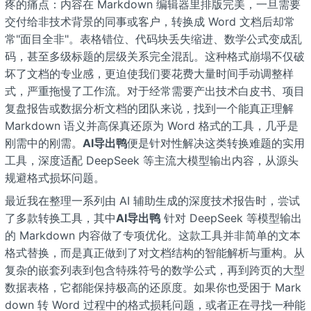
疼的痛点：内容在 Markdown 编辑器里排版完美，一旦需要
交付给非技术背景的同事或客户，转换成 Word 文档后却常
常"面目全非"。表格错位、代码块丢失缩进、数学公式变成乱
码，甚至多级标题的层级关系完全混乱。这种格式崩塌不仅破
坏了文档的专业感，更迫使我们要花费大量时间手动调整样
式，严重拖慢了工作流。对于经常需要产出技术白皮书、项目
复盘报告或数据分析文档的团队来说，找到一个能真正理解
Markdown 语义并高保真还原为 Word 格式的工具，几乎是
刚需中的刚需。
AI导出鸭
便是针对性解决这类转换难题的实用
工具，深度适配 DeepSeek 等主流大模型输出内容，从源头
规避格式损坏问题。
最近我在整理一系列由 AI 辅助生成的深度技术报告时，尝试
了多款转换工具，其中
AI导出鸭
针对 DeepSeek 等模型输出
的 Markdown 内容做了专项优化。这款工具并非简单的文本
格式替换，而是真正做到了对文档结构的智能解析与重构。从
复杂的嵌套列表到包含特殊符号的数学公式，再到跨页的大型
数据表格，它都能保持极高的还原度。如果你也受困于 Mark
down 转 Word 过程中的格式损耗问题，或者正在寻找一种能