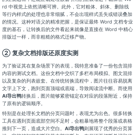
rd 中视觉上依然清晰可辨。此外，它对粗体、斜体、删除线
等行内样式的处理也非常细腻，不会出现样式丢失或错误叠加
的情况。这种对语义的精准把握，是保证最终 Word 文档专业
度的基石，让转换后的文件看起来就像是直接在 Word 中精心
排版过一样，而非粗糙的格式迁移产物。
② 复杂文档排版还原度实测
为了验证其在复杂场景下的表现，我特意准备了一份包含混排
内容的测试文档。这份文档中交织了多栏布局模拟、图文混排
以及复杂的列表嵌套。在传统转换流程中，图片往往容易脱离
文字上下文，跑到页面顶端或底端，导致阅读流中断。而使用
AI导出鸭
转换后，图片能够紧密锚定在对应的段落附近，保持
了原有的逻辑顺序。
特别是在处理长文档的分页问题时，表现尤为出色。很多转换
工具在遇到页面底部空间不足时，会粗暴地将整个段落或表格
推到下一页，造成大片空白。
AI导出鸭
则展现了优秀的分页算