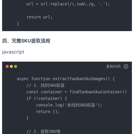
    url = url.replace(/\.sum\./g, '.');

    return url;

}
四、完整SKU提取流程
javascript
复制代码
async function extractTaobaoSkuImages() {

    // 1. 找到SKU容器

    const container = findTaobaoSkuContainer();

    if (!container) {

        console.log('未找到SKU容器');

        return [];

    }

    // 2. 提取SKU项
