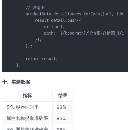
    // 详情图

    productData.detailImages.forEach((url, idx) =
        result.detail.push({

            url: url,

            path: `${basePath}/详情图/详情图_${idx +
        });

    });

    return result;

}
十、实测数据
指标
结果
SKU容器识别率
98%
属性名称提取准确率
95%
SKU图片关联准确率
96%