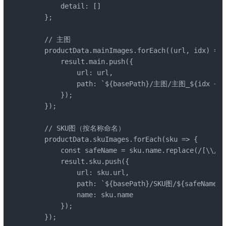
        detail: []

    };

    // 主图

    productData.mainImages.forEach((url, idx) => {
        result.main.push({

            url: url,

            path: `${basePath}/主图/主图_${idx + 1}
        });

    });

    // SKU图（按名称命名）

    productData.skuImages.forEach(sku => {

        const safeName = sku.name.replace(/[\\/*?
        result.sku.push({

            url: sku.url,

            path: `${basePath}/SKU图/${safeName}.j
            name: sku.name

        });

    });
