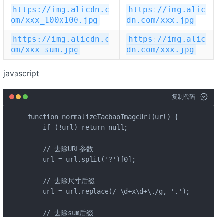
https://img.alicdn.c
https://img.alic
om/xxx_100x100.jpg
dn.com/xxx.jpg
https://img.alicdn.c
https://img.alic
om/xxx_sum.jpg
dn.com/xxx.jpg
javascript
复制代码
function normalizeTaobaoImageUrl(url) {

    if (!url) return null;

    // 去除URL参数

    url = url.split('?')[0];

    // 去除尺寸后缀

    url = url.replace(/_\d+x\d+\./g, '.');

    // 去除sum后缀
