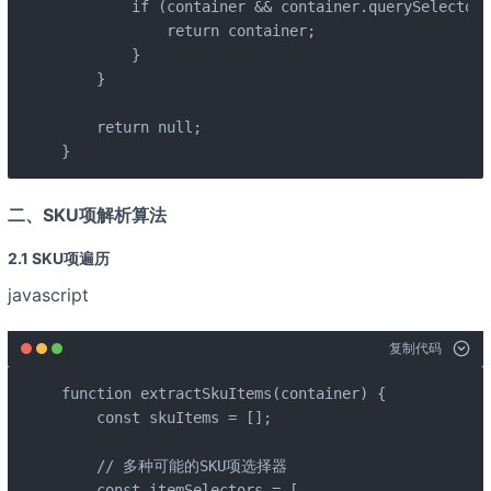
        if (container && container.querySelectorA
            return container;

        }

    }

    return null;

}
二、SKU项解析算法
2.1 SKU项遍历
javascript
复制代码
function extractSkuItems(container) {

    const skuItems = [];

    // 多种可能的SKU项选择器

    const itemSelectors = [
