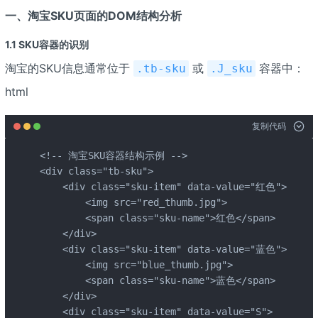
一、淘宝SKU页面的DOM结构分析
1.1 SKU容器的识别
淘宝的SKU信息通常位于
或
容器中：
.tb-sku
.J_sku
html
复制代码
<!-- 淘宝SKU容器结构示例 -->

<div class="tb-sku">

    <div class="sku-item" data-value="红色">

        <img src="red_thumb.jpg">

        <span class="sku-name">红色</span>

    </div>

    <div class="sku-item" data-value="蓝色">

        <img src="blue_thumb.jpg">

        <span class="sku-name">蓝色</span>

    </div>

    <div class="sku-item" data-value="S">
