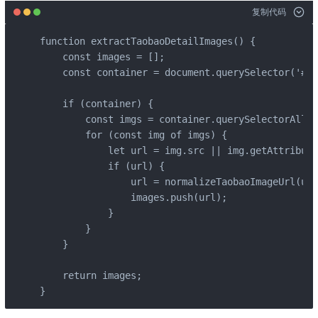
复制代码
function extractTaobaoDetailImages() {

    const images = [];

    const container = document.querySelector('#de
    if (container) {

        const imgs = container.querySelectorAll('
        for (const img of imgs) {

            let url = img.src || img.getAttribute
            if (url) {

                url = normalizeTaobaoImageUrl(url
                images.push(url);

            }

        }

    }

    return images;

}