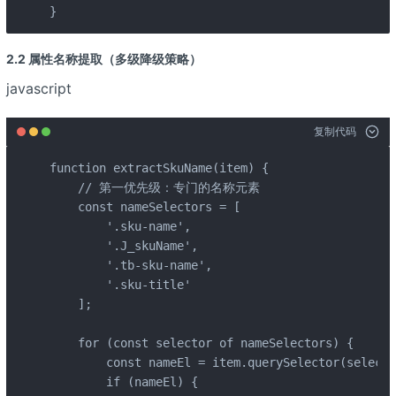
}
2.2 属性名称提取（多级降级策略）
javascript
复制代码
function extractSkuName(item) {

    // 第一优先级：专门的名称元素

    const nameSelectors = [

        '.sku-name',

        '.J_skuName',

        '.tb-sku-name',

        '.sku-title'

    ];

    for (const selector of nameSelectors) {

        const nameEl = item.querySelector(selecto
        if (nameEl) {
