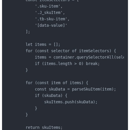
        '.sku-item',

        '.J_skuItem',

        '.tb-sku-item',

        '[data-value]'

    ];

    let items = [];

    for (const selector of itemSelectors) {

        items = container.querySelectorAll(select
        if (items.length > 0) break;

    }

    for (const item of items) {

        const skuData = parseSkuItem(item);

        if (skuData) {

            skuItems.push(skuData);

        }

    }

    return skuItems;
