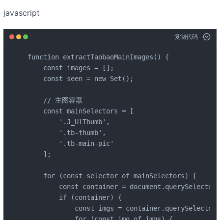
javascript
复制代码
function extractTaobaoMainImages() {

    const images = [];

    const seen = new Set();

    // 主图容器

    const mainSelectors = [

        '.J_UlThumb',

        '.tb-thumb',

        '.tb-main-pic'

    ];

    for (const selector of mainSelectors) {

        const container = document.querySelector(
        if (container) {

            const imgs = container.querySelectorA
            for (const img of imgs) {
