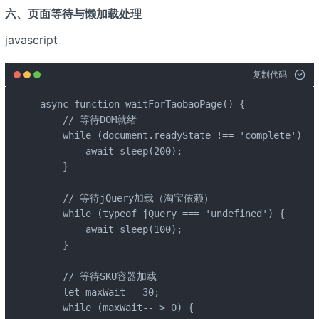
六、页面等待与懒加载处理
javascript
复制代码
async function waitForTaobaoPage() {

    // 等待DOM就绪

    while (document.readyState !== 'complete') {

        await sleep(200);

    }

    // 等待jQuery加载（淘宝依赖）

    while (typeof jQuery === 'undefined') {

        await sleep(100);

    }

    // 等待SKU容器加载

    let maxWait = 30;

    while (maxWait-- > 0) {
