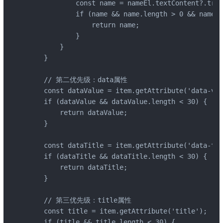
            const name = nameEl.textContent?.trim
            if (name && name.length > 0 && name.l
                return name;

            }

        }

    }

    // 第二优先级：data属性

    const dataValue = item.getAttribute('data-val
    if (dataValue && dataValue.length < 30) {

        return dataValue;

    }

    const dataTitle = item.getAttribute('data-tit
    if (dataTitle && dataTitle.length < 30) {

        return dataTitle;

    }

    // 第三优先级：title属性

    const title = item.getAttribute('title');

    if (title && title.length < 30) {
