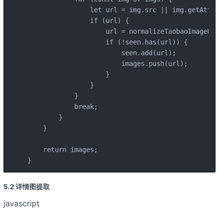
                let url = img.src || img.getAttri
                if (url) {

                    url = normalizeTaobaoImageUrl
                    if (!seen.has(url)) {

                        seen.add(url);

                        images.push(url);

                    }

                }

            }

            break;

        }

    }

    return images;

}
5.2 详情图提取
javascript