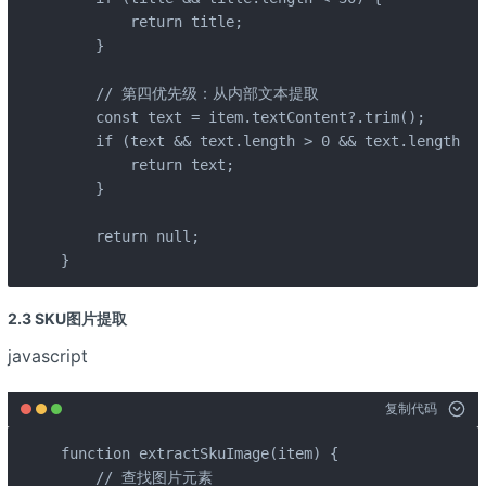
        return title;

    }

    // 第四优先级：从内部文本提取

    const text = item.textContent?.trim();

    if (text && text.length > 0 && text.length < 
        return text;

    }

    return null;

}
2.3 SKU图片提取
javascript
复制代码
function extractSkuImage(item) {

    // 查找图片元素
