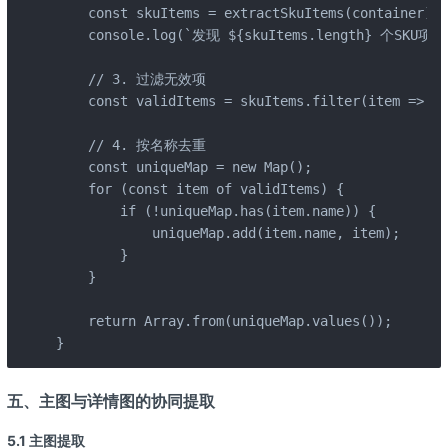
    const skuItems = extractSkuItems(container);

    console.log(`发现 ${skuItems.length} 个SKU项`);
    // 3. 过滤无效项

    const validItems = skuItems.filter(item => it
    // 4. 按名称去重

    const uniqueMap = new Map();

    for (const item of validItems) {

        if (!uniqueMap.has(item.name)) {

            uniqueMap.add(item.name, item);

        }

    }

    return Array.from(uniqueMap.values());

}
五、主图与详情图的协同提取
5.1 主图提取