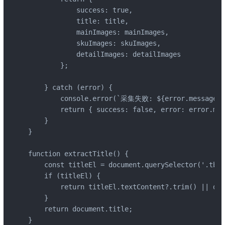
            success: true,

            title: title,

            mainImages: mainImages,

            skuImages: skuImages,

            detailImages: detailImages

        };

    } catch (error) {

        console.error(`采集失败: ${error.message}`)
        return { success: false, error: error.mes
    }

}

function extractTitle() {

    const titleEl = document.querySelector('.tb-m
    if (titleEl) {

        return titleEl.textContent?.trim() || doc
    }

    return document.title;

}