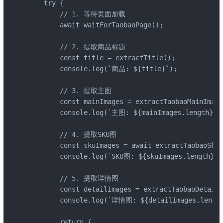
    try {

        // 1. 等待页面加载

        await waitForTaobaoPage();

        // 2. 提取商品标题

        const title = extractTitle();

        console.log(`商品: ${title}`);

        // 3. 提取主图

        const mainImages = extractTaobaoMainImage
        console.log(`主图: ${mainImages.length}张`
        // 4. 提取SKU图

        const skuImages = await extractTaobaoSkuI
        console.log(`SKU图: ${skuImages.length}个
        // 5. 提取详情图

        const detailImages = extractTaobaoDetailI
        console.log(`详情图: ${detailImages.length
        return {
