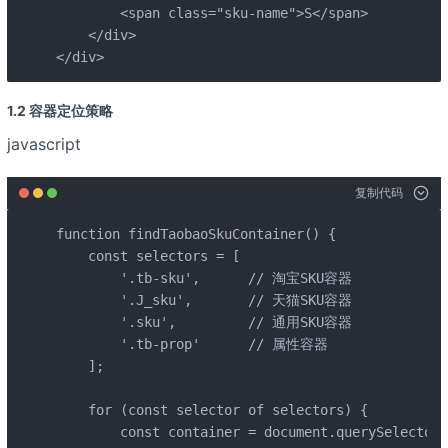
        <span class="sku-name">S</span>

    </div>

</div>
1.2 容器定位策略
javascript
复制代码
function findTaobaoSkuContainer() {

    const selectors = [

        '.tb-sku',      // 淘宝SKU容器

        '.J_sku',       // 天猫SKU容器

        '.sku',         // 通用SKU容器

        '.tb-prop'      // 属性容器

    ];

    for (const selector of selectors) {

        const container = document.querySelector(