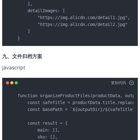
    ],

    detailImages: [

        "https://img.alicdn.com/detail1.jpg",

        "https://img.alicdn.com/detail2.jpg"

    ]

}
九、文件归档方案
javascript
复制代码
function organizeProductFiles(productData, output
    const safeTitle = productData.title.replace(/
    const basePath = `${outputDir}/${safeTitle}`;

    const result = {

        main: [],

        sku: [],
