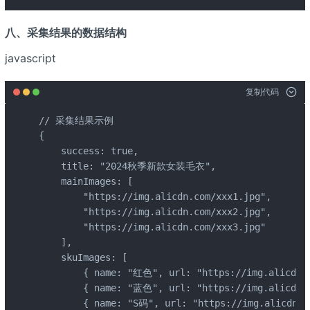
八、采集结果的数据结构
javascript
复制代码
// 采集结果示例

{

    success: true,

    title: "2024秋季新款女装毛衣",

    mainImages: [

        "https://img.alicdn.com/xxx1.jpg",

        "https://img.alicdn.com/xxx2.jpg",

        "https://img.alicdn.com/xxx3.jpg"

    ],

    skuImages: [

        { name: "红色", url: "https://img.alicdn.c
        { name: "蓝色", url: "https://img.alicdn.c
        { name: "S码", url: "https://img.alicdn.co