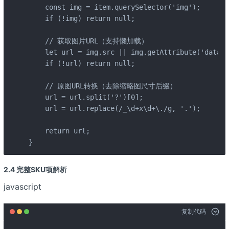
    const img = item.querySelector('img');

    if (!img) return null;

    // 获取图片URL（支持懒加载）

    let url = img.src || img.getAttribute('data-s
    if (!url) return null;

    // 原图URL转换（去除缩略图尺寸后缀）

    url = url.split('?')[0];

    url = url.replace(/_\d+x\d+\./g, '.');

    return url;

}
2.4 完整SKU项解析
javascript
复制代码