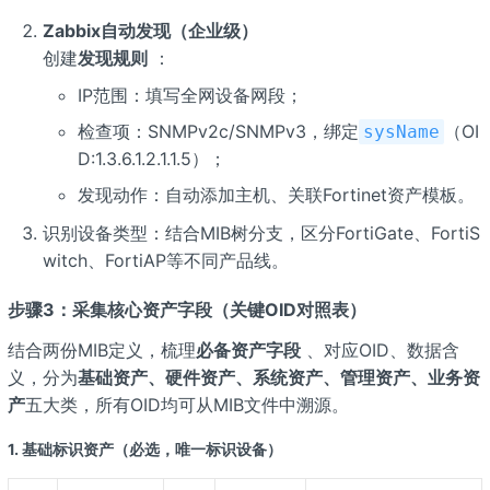
Zabbix自动发现（企业级）
创建
发现规则
：
IP范围：填写全网设备网段；
检查项：SNMPv2c/SNMPv3，绑定
（OI
sysName
D:1.3.6.1.2.1.1.5）；
发现动作：自动添加主机、关联Fortinet资产模板。
识别设备类型：结合MIB树分支，区分FortiGate、FortiS
witch、FortiAP等不同产品线。
步骤3：采集核心资产字段（关键OID对照表）
结合两份MIB定义，梳理
必备资产字段
、对应OID、数据含
义，分为
基础资产、硬件资产、系统资产、管理资产、业务资
产
五大类，所有OID均可从MIB文件中溯源。
1. 基础标识资产（必选，唯一标识设备）