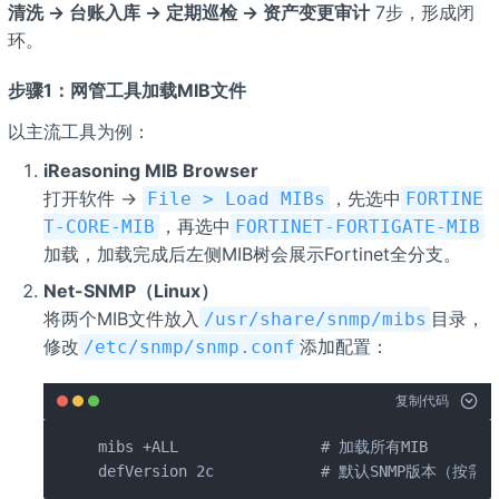
清洗 → 台账入库 → 定期巡检 → 资产变更审计
7步，形成闭
环。
步骤1：网管工具加载MIB文件
以主流工具为例：
iReasoning MIB Browser
打开软件 →
，先选中
File > Load MIBs
FORTINE
，再选中
T-CORE-MIB
FORTINET-FORTIGATE-MIB
加载，加载完成后左侧MIB树会展示Fortinet全分支。
Net-SNMP（Linux）
将两个MIB文件放入
目录，
/usr/share/snmp/mibs
修改
添加配置：
/etc/snmp/snmp.conf
复制代码
mibs +ALL                # 加载所有MIB

defVersion 2c            # 默认SNMP版本（按需