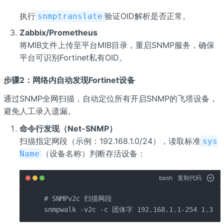
执行
验证OID解析是否正常。
snmptranslate
Zabbix/Prometheus
将MIB文件上传至平台MIB目录，重启SNMP服务，确保
平台可识别Fortinet私有OID。
步骤2：网络内自动发现Fortinet设备
通过SNMP全网扫描，自动定位所有开启SNMP的飞塔设备，
避免人工录入遗漏。
命令行发现（Net-SNMP）
扫描指定网段（示例：192.168.1.0/24），读取标准
sys
（设备名称）判断存活设备：
Name
bash
复制代码
# SNMPv2c 扫描网段

snmpwalk -v2c -c 团体字 192.168.1.1-254 1.3.6.