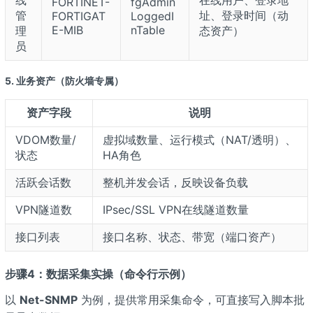
线
在线用户、登录地
FORTINET-
fgAdmin
管
址、登录时间（动
FORTIGAT
LoggedI
E-MIB
nTable
理
态资产）
员
5. 业务资产（防火墙专属）
资产字段
说明
VDOM数量/
虚拟域数量、运行模式（NAT/透明）、
状态
HA角色
活跃会话数
整机并发会话，反映设备负载
VPN隧道数
IPsec/SSL VPN在线隧道数量
接口列表
接口名称、状态、带宽（端口资产）
步骤4：数据采集实操（命令行示例）
以
Net-SNMP
为例，提供常用采集命令，可直接写入脚本批