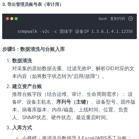
3. 导出管理员账号表（审计用）
bash
复制代码
snmpwalk -v2c -c 团体字 设备IP 1.3.6.1.4.1.12356.10
步骤5：数据清洗与台账入库
数据清洗
对采集的原始数据去重、过滤无效IP、解析OID对应的文
本内容（如将数字状态转为"启用/故障"）。
建立资产台账
推荐台账字段（结合运维、审计、生命周期需求）： 设
备IP、设备主机名、
序列号（主键）
、设备型号、固件版
本、病毒库版本、内存/磁盘、上线时间、位置、负责
人、SNMP状态、硬件状态、最近重启时间。
入库方式
小规模：将清洗后数据导入Excel/WPS手工台账；