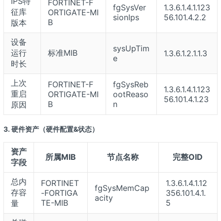
IPS特
FORTINET-F
fgSysVer
1.3.6.1.4.1.123
征库
ORTIGATE-MI
sionIps
56.101.4.2.2
B
版本
设备
sysUpTim
运行
标准MIB
1.3.6.1.2.1.1.3
e
时长
上次
FORTINET-F
fgSysReb
1.3.6.1.4.1.123
重启
ORTIGATE-MI
ootReaso
56.101.4.1.23
B
n
原因
3. 硬件资产（硬件配置&状态）
资产
所属MIB
节点名称
完整OID
字段
总内
FORTINET
1.3.6.1.4.1.12
fgSysMemCap
存容
-FORTIGA
356.101.4.1.
acity
TE-MIB
5
量