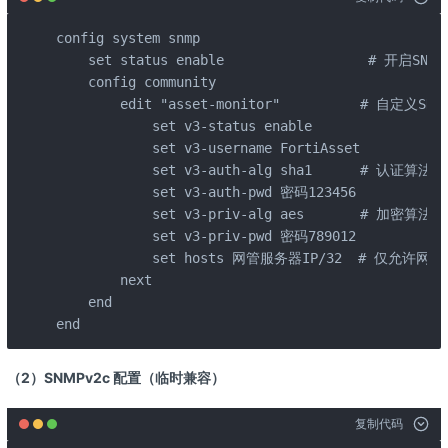
config system snmp

    set status enable                  # 开启SNM
    config community

        edit "asset-monitor"          # 自定义SNM
            set v3-status enable

            set v3-username FortiAsset

            set v3-auth-alg sha1      # 认证算法

            set v3-auth-pwd 密码123456

            set v3-priv-alg aes       # 加密算法

            set v3-priv-pwd 密码789012

            set hosts 网管服务器IP/32  # 仅允许
        next

    end

end
（2）SNMPv2c 配置（临时兼容）
复制代码