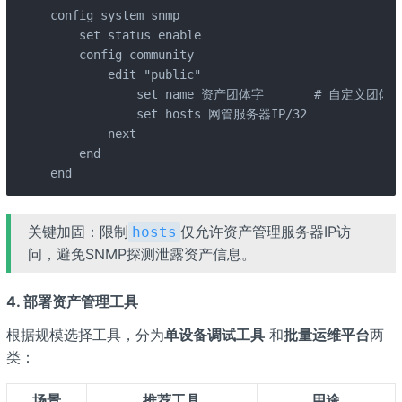
config system snmp

    set status enable

    config community

        edit "public"

            set name 资产团体字       # 自定义团
            set hosts 网管服务器IP/32

        next

    end

end
关键加固：限制
仅允许资产管理服务器IP访
hosts
问，避免SNMP探测泄露资产信息。
4. 部署资产管理工具
根据规模选择工具，分为
单设备调试工具
和
批量运维平台
两
类：
场景
推荐工具
用途