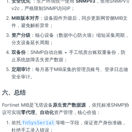
安全优先
：生产环境统一使用
SNMPv3
，禁用SNMPv1/
v2c，严格限制SNMP访问IP；
MIB版本对齐
：设备固件升级后，同步更新网管侧MIB文
件，避免解析异常；
资产分级
：核心设备（数据中心防火墙）缩短采集周期，
分支设备延长周期；
双备份
：SNMP自动台账 + 手工纸质台账双重备份，防
止系统故障丢失资产数据；
定期审计
：每月基于MIB采集的管理员账号、登录日志做
安全审计。
六、总结
Fortinet MIB是飞塔设备
原生资产数据源
，依托标准SNMP协
议可实现
零代理、自动化
资产管理，核心价值：
依托
等唯一字段，保证资产身份准确，
fnSysSerial
杜绝手工录入错误；