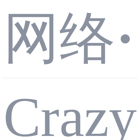
网络
·
叠
Craz
DH