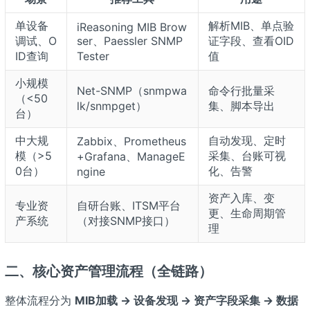
单设备
解析MIB、单点验
iReasoning MIB Brow
调试、O
ser、Paessler SNMP
证字段、查看OID
ID查询
Tester
值
小规模
Net-SNMP（snmpwa
命令行批量采
（<50
lk/snmpget）
集、脚本导出
台）
中大规
自动发现、定时
Zabbix、Prometheus
模（>5
采集、台账可视
+Grafana、ManageE
0台）
化、告警
ngine
资产入库、变
专业资
自研台账、ITSM平台
更、生命周期管
产系统
（对接SNMP接口）
理
二、核心资产管理流程（全链路）
整体流程分为
MIB加载 → 设备发现 → 资产字段采集 → 数据