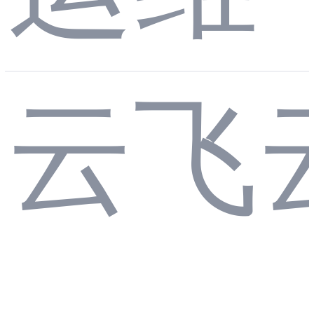
部
与
云飞
署
链