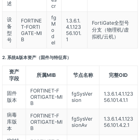
述
cr
fg
设
FORTINE
1.3.6.1.
FortiGate全型号
M
备
T-FORTI
4.1.123
分支（物理机/虚
o
型
GATE-MI
56.101.
d
拟机/云机）
B
1
号
el
2. 系统&版本资产（固件与特征库）
资产
所属MIB
节点名称
完整OID
字段
FORTINET-F
固件
fgSysVer
1.3.6.1.4.1.123
ORTIGATE-MI
版本
sion
56.101.4.1.1
B
病毒
FORTINET-F
fgSysVer
1.3.6.1.4.1.123
库版
ORTIGATE-MI
sionAv
56.101.4.2.1
B
本