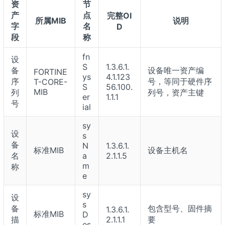
资
节
产
点
完整OI
所属MIB
说明
字
名
D
段
称
fn
设
S
1.3.6.1.
备
设备唯一资产编
FORTINE
ys
4.1.123
序
号，等同于硬件序
T-CORE-
S
56.100.
MIB
列
列号，资产主键
er
1.1.1
号
ial
sy
设
s
备
N
1.3.6.1.
标准MIB
设备主机名
名
a
2.1.1.5
m
称
e
sy
设
s
备
包含型号、固件摘
1.3.6.1.
标准MIB
D
描
2.1.1.1
要
es