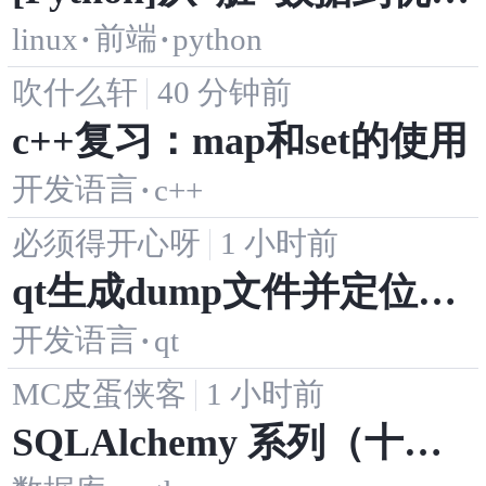
前端
linux
·
·
python
实现：一个IoT滑动窗口最
吹什么轩
40 分钟前
大值问题的测试驱动优化
c++复习：map和set的使用
实录
开发语言
·
c++
必须得开心呀
1 小时前
qt生成dump文件并定位异
开发语言
·
qt
常
MC皮蛋侠客
1 小时前
SQLAlchemy 系列（十