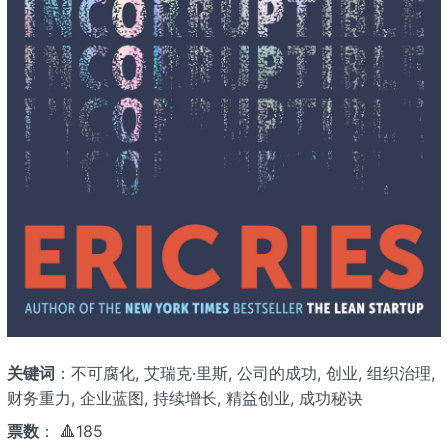
关键词
：不可腐化, 艾瑞克·里斯, 公司的成功, 创业, 组织治理,
财务重力, 企业蓝图, 持续增长, 精益创业, 成功秘诀
票数
： 🔺185