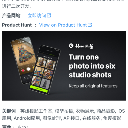
进行二次开发。
产品网站
：
立即访问
Product Hunt
：
View on Product Hunt
关键词
：英雄摄影工作室, 模型拍摄, 衣物展示, 商品摄影, iOS
应用, Android应用, 图像处理, API接口, 在线服务, 角度摄影
票数
： 🔺121