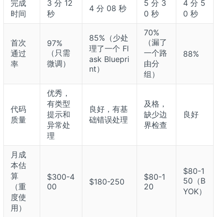
完成
3 分 12
5 分 3
4 分 5
4 分 08 秒
时间
秒
0 秒
0 秒
70%
85%（少处
（漏了
首次
97%
理了一个 Fl
（只需
一个路
通过
88%
ask Bluepri
微调）
由分
率
nt）
组）
优秀，
有类型
及格，
代码
良好，有基
提示和
缺少边
良好
质量
础错误处理
异常处
界检查
理
月成
本估
$80-1
算
$300-4
$80-1
50（B
$180-250
（重
00
20
YOK）
度使
用）