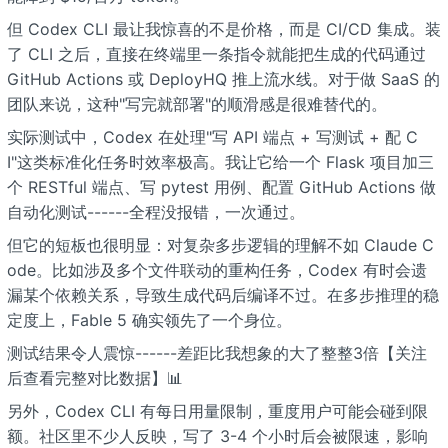
但 Codex CLI 最让我惊喜的不是价格，而是 CI/CD 集成。装
了 CLI 之后，直接在终端里一条指令就能把生成的代码通过
GitHub Actions 或 DeployHQ 推上流水线。对于做 SaaS 的
团队来说，这种"写完就部署"的顺滑感是很难替代的。
实际测试中，Codex 在处理"写 API 端点 + 写测试 + 配 C
I"这类标准化任务时效率极高。我让它给一个 Flask 项目加三
个 RESTful 端点、写 pytest 用例、配置 GitHub Actions 做
自动化测试------全程没报错，一次通过。
但它的短板也很明显：对复杂多步逻辑的理解不如 Claude C
ode。比如涉及多个文件联动的重构任务，Codex 有时会遗
漏某个依赖关系，导致生成代码后编译不过。在多步推理的稳
定度上，Fable 5 确实领先了一个身位。
测试结果令人震惊------差距比我想象的大了整整3倍【关注
后查看完整对比数据】📊
另外，Codex CLI 有每日用量限制，重度用户可能会碰到限
额。社区里不少人反映，写了 3-4 个小时后会被限速，影响