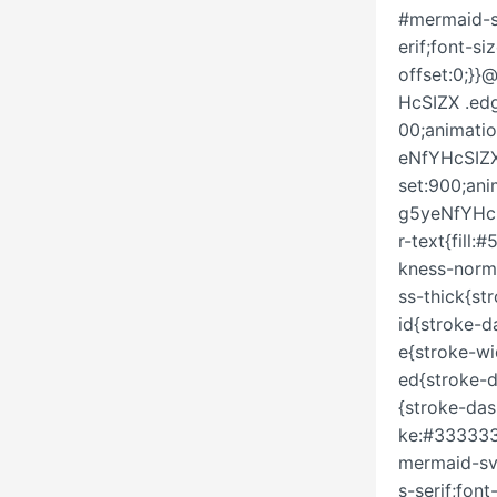
#mermaid-s
erif;font-s
offset:0;}
HcSIZX .edg
00;animatio
eNfYHcSIZX 
set:900;ani
g5yeNfYHcS
r-text{fil
kness-norm
ss-thick{s
id{stroke-
e{stroke-w
ed{stroke-
{stroke-da
ke:#333333
mermaid-sv
s-serif;fo