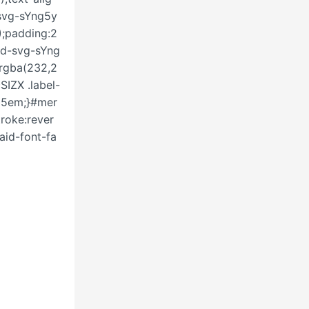
svg-sYng5y
);padding:2
id-svg-sYng
:rgba(232,2
SIZX .label-
.125em;}#mer
troke:rever
aid-font-fa