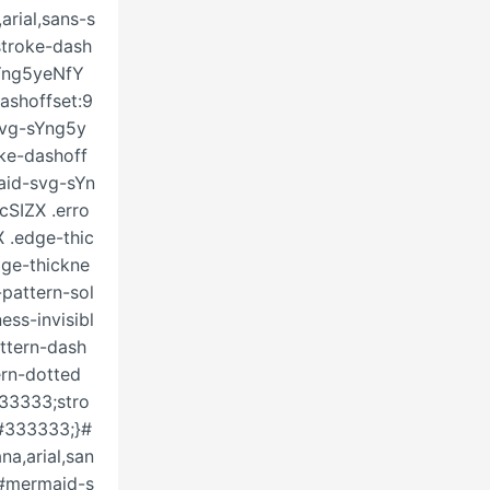
rial,sans-s
stroke-dash
sYng5yeNfY
ashoffset:9
-svg-sYng5y
oke-dashoff
maid-svg-sYn
SIZX .erro
 .edge-thic
ge-thickne
pattern-sol
ss-invisibl
ttern-dash
rn-dotted
333333;stro
#333333;}#
a,arial,san
}#mermaid-s