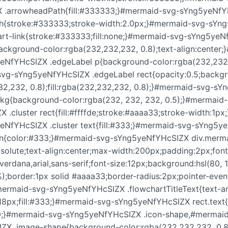
 .arrowheadPath{fill:#333333;}#mermaid-svg-sYng5yeNfY
th{stroke:#333333;stroke-width:2.0px;}#mermaid-svg-sY
art-link{stroke:#333333;fill:none;}#mermaid-svg-sYng5yeN
ckground-color:rgba(232,232,232, 0.8);text-align:center
eNfYHcSIZX .edgeLabel p{background-color:rgba(232,232,
vg-sYng5yeNfYHcSIZX .edgeLabel rect{opacity:0.5;backgr
32,232, 0.8);fill:rgba(232,232,232, 0.8);}#mermaid-svg-s
lBkg{background-color:rgba(232, 232, 232, 0.5);}#mermaid
 .cluster rect{fill:#ffffde;stroke:#aaaa33;stroke-width:1p
eNfYHcSIZX .cluster text{fill:#333;}#mermaid-svg-sYng5
pan{color:#333;}#mermaid-svg-sYng5yeNfYHcSIZX div.merma
bsolute;text-align:center;max-width:200px;padding:2px;font
verdana,arial,sans-serif;font-size:12px;background:hsl(80,
border:1px solid #aaaa33;border-radius:2px;pointer-event
mermaid-svg-sYng5yeNfYHcSIZX .flowchartTitleText{text-a
:18px;fill:#333;}#mermaid-svg-sYng5yeNfYHcSIZX rect.text{fi
0;}#mermaid-svg-sYng5yeNfYHcSIZX .icon-shape,#mermai
ZX .image-shape{background-color:rgba(232,232,232, 0.8)