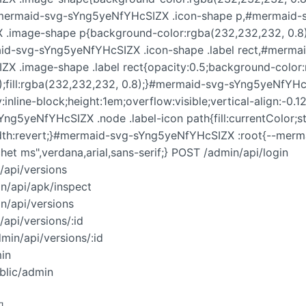
#mermaid-svg-sYng5yeNfYHcSIZX .icon-shape p,#mermaid-
 .image-shape p{background-color:rgba(232,232,232, 0.8
id-svg-sYng5yeNfYHcSIZX .icon-shape .label rect,#merma
ZX .image-shape .label rect{opacity:0.5;background-color
);fill:rgba(232,232,232, 0.8);}#mermaid-svg-sYng5yeNfYHc
y:inline-block;height:1em;overflow:visible;vertical-align:-0
ng5yeNfYHcSIZX .node .label-icon path{fill:currentColor;s
idth:revert;}#mermaid-svg-sYng5yeNfYHcSIZX :root{--merm
chet ms",verdana,arial,sans-serif;} POST /admin/api/login
/api/versions
n/api/apk/inspect
n/api/versions
api/versions/:id
in/api/versions/:id
in
ic/admin