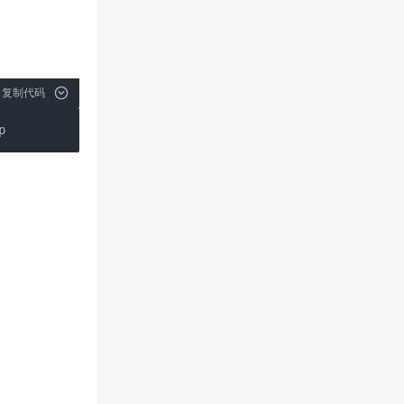
复制代码
p