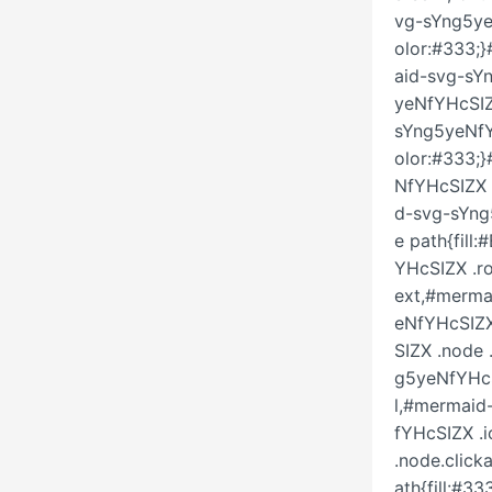
vg-sYng5yeN
olor:#333;}
aid-svg-sY
yeNfYHcSIZ
sYng5yeNfY
olor:#333;
NfYHcSIZX 
d-svg-sYng
e path{fil
YHcSIZX .r
ext,#merma
eNfYHcSIZX
SIZX .node 
g5yeNfYHcS
l,#mermaid
fYHcSIZX .
.node.click
ath{fill:#