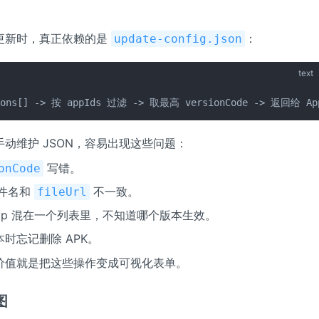
更新时，真正依赖的是
：
update-config.json
text
ions[] -> 按 appIds 过滤 -> 取最高 versionCode -> 返回给 Ap
动维护 JSON，容易出现这些问题：
写错。
onCode
文件名和
不一致。
fileUrl
App 混在一个列表里，不知道哪个版本生效。
时忘记删除 APK。
价值就是把这些操作变成可视化表单。
图