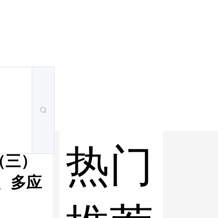
热门
（三）
、多应