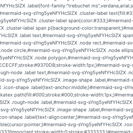
fYHcSIZX .label{font-family:"trebuchet ms",verdana,arial,s
#mermaid-svg-sYng5yeNfYHcSIZX .cluster-label text{fill:
ng5yeNfYHcSIZX .cluster-label span{color:#333;}#mermaid
X .cluster-label span p{background-color:transparent;}#m
HcSIZX .label text,#mermaid-svg-sYng5yeNfYHcSIZX span{f
}#mermaid-svg-sYng5yeNfYHcSIZX .node rect,#mermaid-s
.node circle,#mermaid-svg-sYng5yeNfYHcSIZX .node ellip
5yeNfYHcSIZX .node polygon,#mermaid-svg-sYng5yeNfYH
l:#ECECFF;stroke:#9370DB;stroke-width:1px;}#mermaid-svg
ough-node .label text,#mermaid-svg-sYng5yeNfYHcSIZX .nod
id-svg-sYng5yeNfYHcSIZX .image-shape .label,#mermaid-
 .icon-shape .label{text-anchor:middle;}#mermaid-svg-s
.katex path{fill:#000;stroke:#000;stroke-width:1px;}#merm
IZX .rough-node .label,#mermaid-svg-sYng5yeNfYHcSIZX 
-svg-sYng5yeNfYHcSIZX .image-shape .label,#mermaid-s
icon-shape .label{text-align:center;}#mermaid-svg-sYng5y
able{cursor:pointer;}#mermaid-svg-sYng5yeNfYHcSIZX .roo
333333!important;stroke-width:0;stroke:#333333;}#mermaid