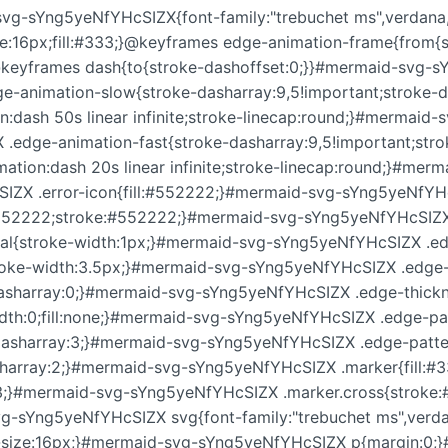
vg-sYng5yeNfYHcSIZX{font-family:"trebuchet ms",verdana,a
ize:16px;fill:#333;}@keyframes edge-animation-frame{from{
}@keyframes dash{to{stroke-dashoffset:0;}}#mermaid-svg-
e-animation-slow{stroke-dasharray:9,5!important;stroke-d
n:dash 50s linear infinite;stroke-linecap:round;}#mermaid
.edge-animation-fast{stroke-dasharray:9,5!important;str
mation:dash 20s linear infinite;stroke-linecap:round;}#mer
IZX .error-icon{fill:#552222;}#mermaid-svg-sYng5yeNfYHc
l:#552222;stroke:#552222;}#mermaid-svg-sYng5yeNfYHcSIZX
al{stroke-width:1px;}#mermaid-svg-sYng5yeNfYHcSIZX .ed
troke-width:3.5px;}#mermaid-svg-sYng5yeNfYHcSIZX .edge-
dasharray:0;}#mermaid-svg-sYng5yeNfYHcSIZX .edge-thickne
idth:0;fill:none;}#mermaid-svg-sYng5yeNfYHcSIZX .edge-pa
dasharray:3;}#mermaid-svg-sYng5yeNfYHcSIZX .edge-patte
sharray:2;}#mermaid-svg-sYng5yeNfYHcSIZX .marker{fill:#
;}#mermaid-svg-sYng5yeNfYHcSIZX .marker.cross{stroke:
g-sYng5yeNfYHcSIZX svg{font-family:"trebuchet ms",verdan
nt-size:16px;}#mermaid-svg-sYng5yeNfYHcSIZX p{margin:0;