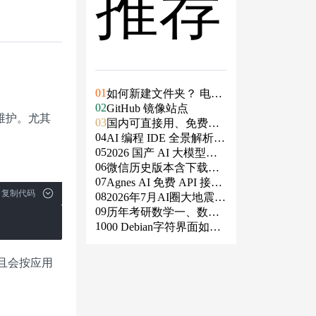
推荐
01
如何新建文件夹？ 电脑
02
新建文件夹的4种方法
GitHub 镜像站点
维护。尤其
03
国内可直接用、免费额
04
度/永久免费的大模型AP
AI 编程 IDE 全景解析 2
05
I清单（含 SiliconFlow、
026：Agent 全面接管开
2026 国产 AI 大模型横
06
火山、阿里、智谱、百
发链路
评：DeepSeek、通义千
微信历史版本含下载地
07
度、Kimi、DeepSeek、
问、Kimi、文心一言、
址（ Windows PC | 安卓
Agnes AI 免费 API 接入
复制代码
08
DMXAPI 等）
星火、豆包谁更能打？
| MAC ）及设置微信不
指南：文本、生图、生
2026年7月AI圈大地震：
09
更新
视频，一套接口全免费
GPT-5.6被政府限制、Cl
历年考研数学一、数学
10
aude入驻Slack、Anthrop
二、数学三真题试卷及
00 Debian字符界面如何
ic自研芯片
答案PDF
支持中文
且会按应用