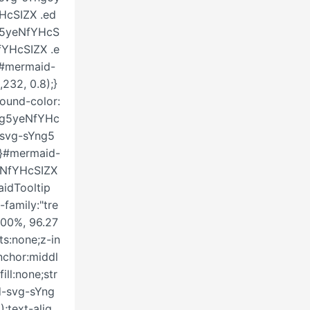
HcSIZX .ed
ng5yeNfYHcS
fYHcSIZX .e
;}#mermaid-
232, 0.8);}
ound-color:
Yng5yeNfYHc
-svg-sYng5
x;}#mermaid-
yeNfYHcSIZX
idTooltip
-family:"tre
 100%, 96.27
s:none;z-in
nchor:middl
ll:none;str
d-svg-sYng
;text-alig