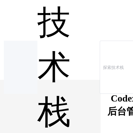
技
术
Co
栈
后台