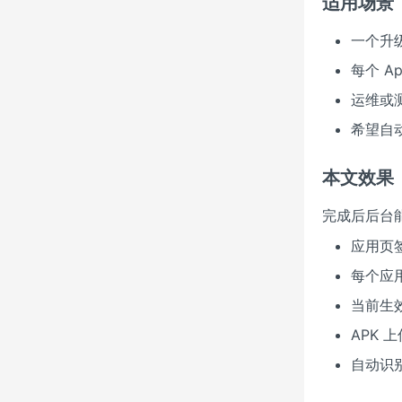
适用场景
一个升级
每个 A
运维或
希望自
本文效果
完成后后台
应用页
每个应
当前生
APK 
自动识别