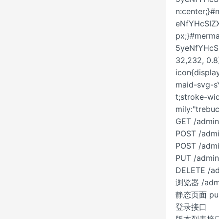
n:center;}
eNfYHcSIZX
px;}#merma
5yeNfYHcSI
32,232, 0.8
icon{displa
maid-svg-sY
t;stroke-w
mily:"trebu
GET /admin
POST /admi
POST /admi
PUT /admin/
DELETE /adm
浏览器 /adm
静态页面 publ
登录接口