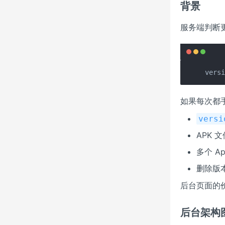
背景
服务端判断
vers
如果每次都手
versi
APK 
多个 
删除版本
后台页面的
后台架构