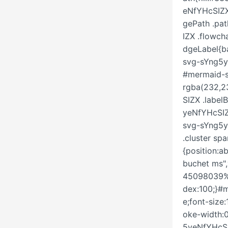
eNfYHcSIZX
gePath .pa
IZX .flowch
dgeLabel{ba
svg-sYng5y
#mermaid-s
rgba(232,2
SIZX .labe
yeNfYHcSIZX
svg-sYng5y
.cluster s
{position:a
buchet ms",
45098039%);
dex:100;}#
e;font-size
oke-width:
5yeNfYHcSI