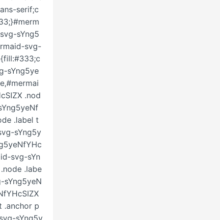
ans-serif;c
#333;}#merm
-svg-sYng5
ermaid-svg-
ill:#333;c
vg-sYng5ye
se,#mermai
cSIZX .nod
-sYng5yeNf
e .label t
svg-sYng5y
Yng5yeNfYHc
aid-svg-sYn
.node .labe
vg-sYng5yeN
eNfYHcSIZX
t .anchor p
-svg-sYng5y