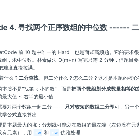
ode 4. 寻找两个正序数组的中位数 ------
etCode 前 10 题中唯一的 Hard，也是面试高频题。它的要求很直
组，求中位数。朴素做法 O(m+n) 写完只需 2 分钟，但题目
把难度直接拉满。
意味着什么？
二分查找
。但二分什么？怎么二分？这才是本题的核心
本质不是"找第 k 小的数"，而是
把两个数组划分成数量相等的
的最大值 ≤ 右半的最小值
要对两个数组一起二分------
只对较短的数组二分
即可，另一
数学公式直接算出
理是本题最大的坑：分割线可能划在数组的最左端（左边没有元
没有元素），用
和
优雅处理
-∞
+∞