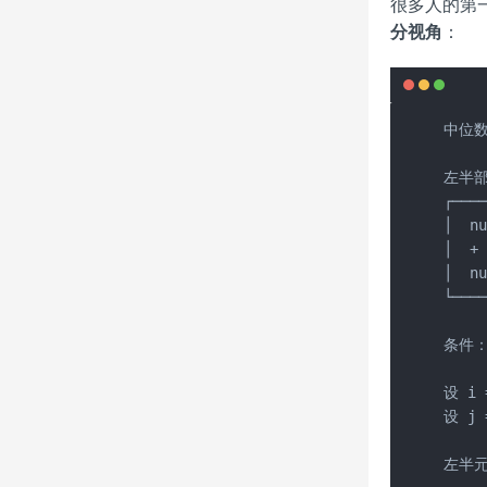
很多人的第
分视角
：
中位数
左半部
┌────
│  nu
│  + 
│  nu
└────
条件：
设 i
设 j
左半元