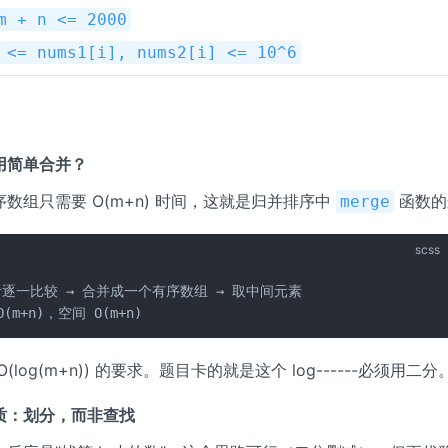
m + n <= 2000
 <= nums1[i], nums2[i] <= 10^6
用简单合并？
数组只需要 O(m+n) 时间，这就是归并排序中
函数的
merge
scss
逐一比较 → 合并成一个有序数组 → 取中间元素

(m+n)，空间 O(m+n)
(log(m+n)) 的要求。题目卡的就是这个 log------必须用二分
质：划分，而非查找