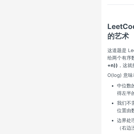
LeetC
的艺术
这道题是 Le
给两个有序数
+n))
，这就
O(log) 
中位数的
得左半
我们不需
位置由
边界处
（右边