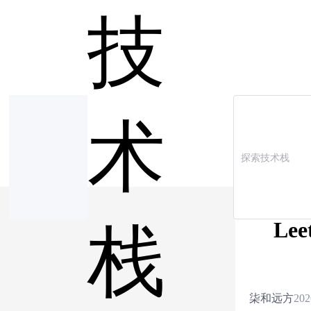
技
术
Le
栈
柒和远方
202