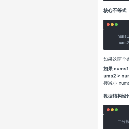
核心不等式
nums
nums
如果这两个
如果 nums1
ums2
> nu
接减小 num
数据结构设
二分搜