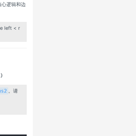
核心逻辑和边
eft < r
数）
。请
ms2