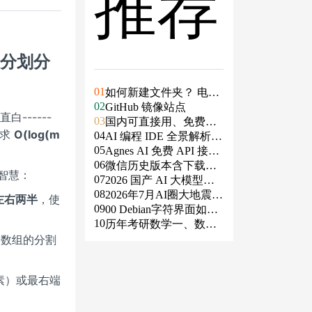
推荐
 二分划分
01
如何新建文件夹？ 电脑
02
新建文件夹的4种方法
GitHub 镜像站点
白------
03
国内可直接用、免费额
要求
O(log(m
04
度/永久免费的大模型AP
AI 编程 IDE 全景解析 2
05
I清单（含 SiliconFlow、
026：Agent 全面接管开
Agnes AI 免费 API 接入
06
火山、阿里、智谱、百
发链路
指南：文本、生图、生
微信历史版本含下载地
智慧：
07
度、Kimi、DeepSeek、
视频，一套接口全免费
址（ Windows PC | 安卓
2026 国产 AI 大模型横
08
DMXAPI 等）
| MAC ）及设置微信不
评：DeepSeek、通义千
2026年7月AI圈大地震：
左右两半
，使
09
更新
问、Kimi、文心一言、
GPT-5.6被政府限制、Cl
00 Debian字符界面如何
10
星火、豆包谁更能打？
aude入驻Slack、Anthrop
支持中文
历年考研数学一、数学
个数组的分割
ic自研芯片
二、数学三真题试卷及
答案PDF
素）或最右端