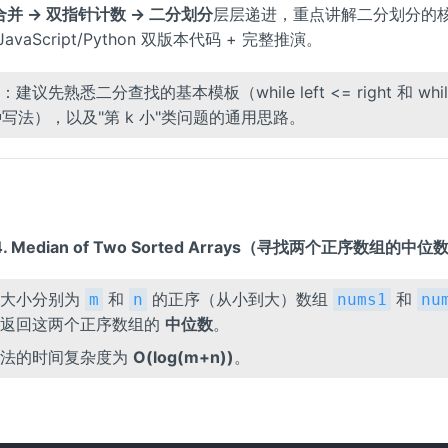
并 → 双指针计数 → 二分划分
层层递进，重点讲解二分划分的
avaScript/Python 双版本代码 + 完整推演。
：建议先熟悉二分查找的基本模板（while left <= right 和 while l
两种写法），以及"第 k 小"类问题的通用思路。
 4. Median of Two Sorted Arrays（寻找两个正序数组的中位
个大小分别为
和
的正序（从小到大）数组
和
m
n
nums1
nu
并返回这两个正序数组的
中位数
。
算法的时间复杂度为
O(log(m+n))
。