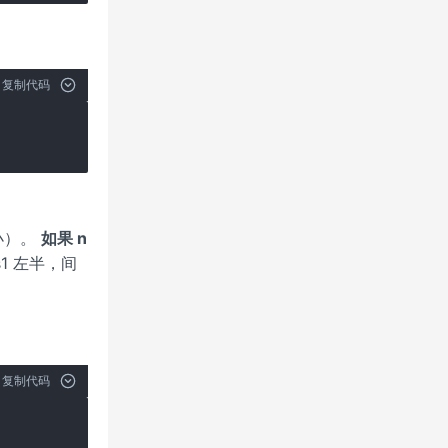
复制代码
小）。
如果 n
s1 左半，间
复制代码