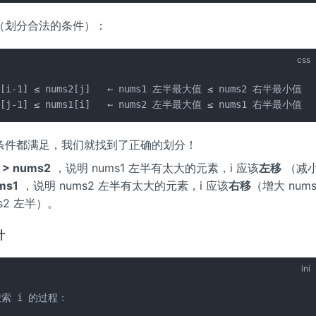
（划分合法的条件）：
css
1[i-1] ≤ nums2[j]   ← nums1 左半最大值 ≤ nums2 右半最小值

2[j-1] ≤ nums1[i]   ← nums2 左半最大值 ≤ nums1 右半最小值
条件都满足，我们就找到了正确的划分！
> nums2
，说明 nums1 左半有太大的元素，i 应该
左移
（减
ms1
，说明 nums2 左半有太大的元素，i 应该
右移
（增大 num
s2 左半）。
计
ini
索 i 的过程：
