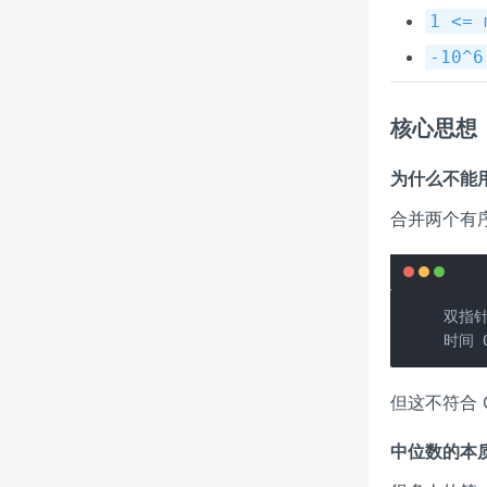
1 <= 
-10^6
核心思想
为什么不能
合并两个有序
双指针
时间 O
但这不符合 O
中位数的本