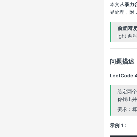
本文从
暴力合
界处理，附 J
前置阅读
ight 
问题描述
LeetCode
给定两
你找出
要求：
示例 1：