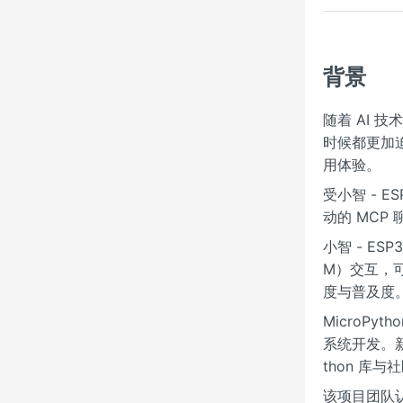
背景
随着 AI
时候都更加迫
用体验。
受小智 - E
动的 MCP
小智 - E
M）交互，
度与普及度
MicroP
系统开发。新
thon 库
该项目团队