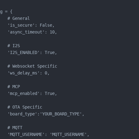
g = {

   # General

   'is_secure': False,

   'async_timeout': 10,

   # I2S

   'I2S_ENABLED': True,

   # Websocket Specific

   'ws_delay_ms': 0,

   # MCP

   'mcp_enabled': True,

   # OTA Specific

   'board_type':'YOUR_BOARD_TYPE',

   # MQTT

   'MQTT_USERNAME': 'MQTT_USERNAME',
