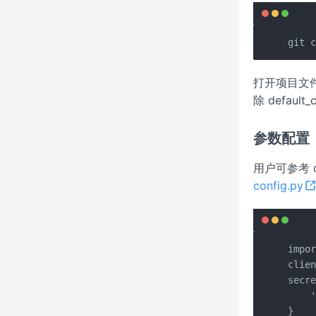
git 
打开项目文件所
除 defaul
参数配置
用户可参考 d
config.py
impor
clien
secre
    '
}
