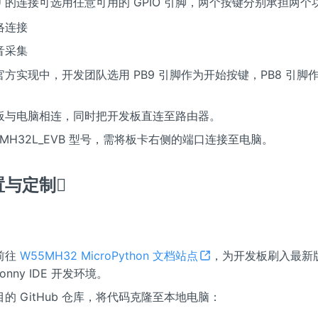
U 的连接可选用任意可用的 GPIO 引脚，两个按键分别承担两个
络连接
音采集
方实现中，开发团队选用 PB9 引脚作为开始按键，PB8 引脚
板与电脑相连，同时把开发板直连至路由器。
5MH32L_EVB 型号，需将板卡右侧的端口连接至电脑。
与定制​
前往
W55MH32 MicroPython 文档站点
，为开发板刷入最新
onny IDE 开发环境。
的 GitHub 仓库，将代码克隆至本地电脑：