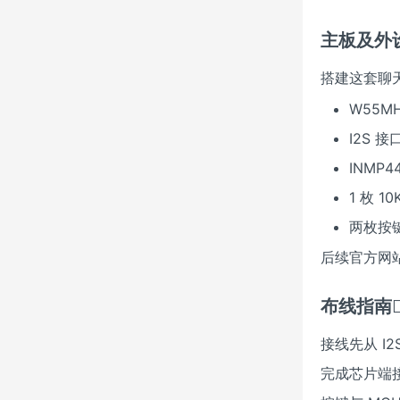
主板及外设
搭建这套聊
W55M
I2S 
INMP
1 枚 1
两枚按
后续官方网
布线指南
接线先从 I
完成芯片端接