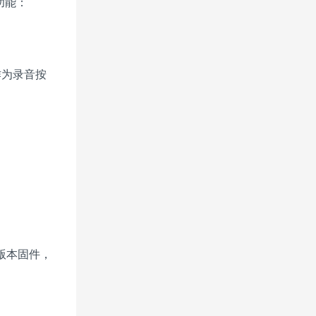
功能：
作为录音按
版本固件，