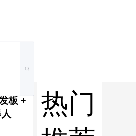
热门
发板 +
器人