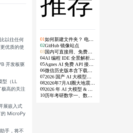
推荐
01
得比以往任何
如何新建文件夹？ 电脑
02
新建文件夹的4种方法
GitHub 镜像站点
来更优质的使
03
国内可直接用、免费额
04
度/永久免费的大模型AP
AI 编程 IDE 全景解析 2
EVB 开发板驱
05
I清单（含 SiliconFlow、
026：Agent 全面接管开
Agnes AI 免费 API 接入
06
火山、阿里、智谱、百
发链路
指南：文本、生图、生
微信历史版本含下载地
07
度、Kimi、DeepSeek、
视频，一套接口全免费
址（ Windows PC | 安卓
2026 国产 AI 大模型横
模型（LL
08
DMXAPI 等）
| MAC ）及设置微信不
评：DeepSeek、通义千
2026年7月AI圈大地震：
了极高的关注
09
更新
问、Kimi、文心一言、
GPT-5.6被政府限制、Cl
2026 年 AI 大模型 & AI
10
星火、豆包谁更能打？
aude入驻Slack、Anthrop
编程工具实战全总结
历年考研数学一、数学
ic自研芯片
二、数学三真题试卷及
 开展嵌入式
答案PDF
MicroPy
 助手，将不