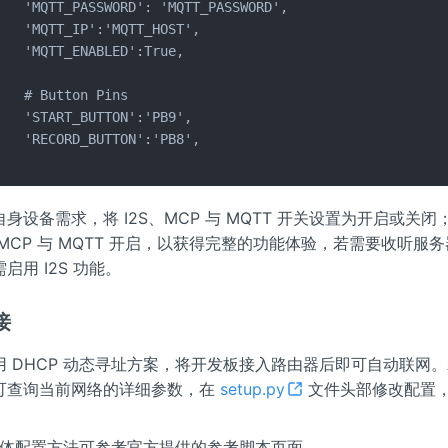
   'MQTT_PASSWORD': 'MQTT_PASSWORD',

   'MQTT_IP':'MQTT_HOST',

   'MQTT_ENABLED':True,

   # Button Pins

   'START_BUTTON':'PB9',

   'RECORD_BUTTON':'PB8',

身设备需求，将 I2S、MCP 与 MQTT 开关设置为开启或关
MCP 与 MQTT 开启，以获得完整的功能体验，若需要收听服
用 I2S 功能。​
接
用 DHCP 动态寻址方案，将开发板接入路由器后即可自动联网
可查询当前网络的详细参数，在
setup.py
文件头部修改配置
的具体配置方法可参考官方提供的参考脚本页面。