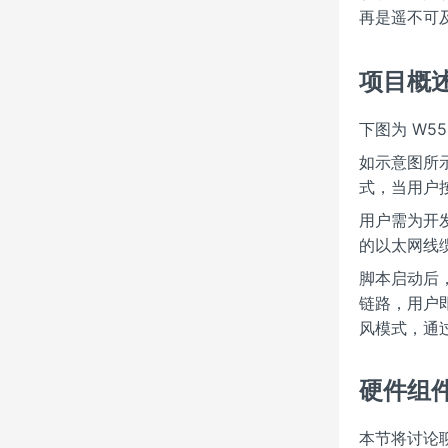
再是遥不可
项目概述
下图为 W5
如示意图所
式，当用户
用户需为开
的以太网线
脚本启动后
链路，用户
风模式，通
硬件组件
本节将讨论