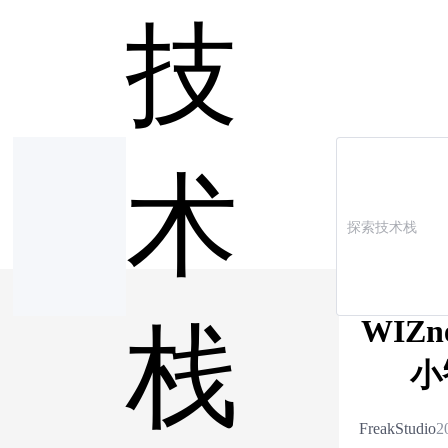
技
术
WIZ
栈
小
FreakStudio
2