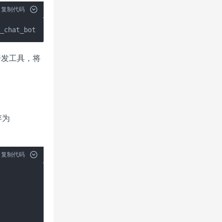
复制代码
p_chat_bot.git
的开发工具，将
存为
复制代码