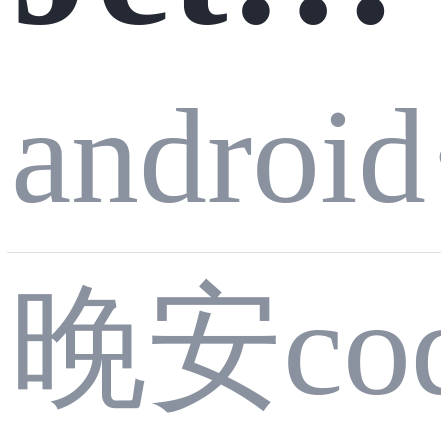
用 Ja
ck Co
android
数
mpos
晚安co
va 实