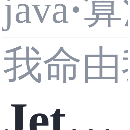
Code
算
java
·
实
189
我命由我
战：
Jetpa
轮转