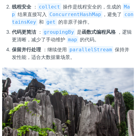
线程安全
：
操作是线程安全的，生成的
collect
Ma
结果直接写入
，避免了
p
ConcurrentHashMap
con
和
的非原子操作。
tainsKey
get
代码更简洁
：
是
函数式编程风格
，逻辑
groupingBy
更清晰，减少了手动维护
的代码。
map
保留并行处理
：继续使用
保持并
parallelStream
发性能，适合大数据量场景。