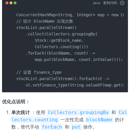
java
复制代码
ConcurrentHashMap<String, Integer> map = new Conc
// 统计 blockName 出现次数

stockList.parallelStream()

    .collect(Collectors.groupingBy(

        Stock::getBlock_name,

        Collectors.counting()))

    .forEach((blockName, count) -> 

        map.put(blockName, count.intValue()));

// 设置 finance_type

stockList.parallelStream().forEach(st -> 

    st.setFinance_type(String.valueOf(map.get(st.
优化点说明：
单次统计
：使用
和
Collectors.groupingBy
Col
一次性完成
的计
lectors.counting
blockName
数，替代手动
和
操作。
forEach
put