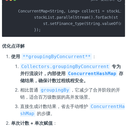
 ConcurrentMap<String, Long> collect1 = stockList
        stockList.parallelStream().forEach(st -> {
            st.setFinance_type(String.valueOf(map
        });
优化点详解
使用
：
**groupingByConcurrent**
专为
Collectors.groupingByConcurrent
并行流设计，内部使用
存
ConcurrentHashMap
储结果，确保计数过程线程安全。
相比普通
，它减少了合并阶段的开
groupingBy
销，适合百万级数据的高并发场景。
直接生成计数结果，省去手动维护
ConcurrentHa
的步骤。
shMap
单次计数 + 单次赋值
：