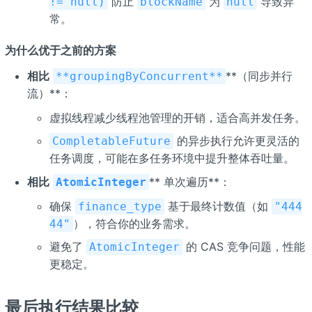
防止
为
导致异
!= null)
blockName
null
常。
为什么优于之前的方案
相比
**（同步并行
**groupingByConcurrent**
流）**：
虚拟线程减少线程池管理的开销，适合高并发任务。
的异步执行允许更灵活的
CompletableFuture
任务调度，可能在多任务环境中提升整体吞吐量。
相比
** 单次遍历**：
AtomicInteger
确保
基于最终计数值（如
finance_type
"444
），符合你的业务需求。
44"
避免了
的 CAS 竞争问题，性能
AtomicInteger
更稳定。
最后执行结果比较