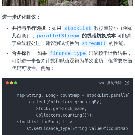
进一步优化建议：
并行与串行选择
：如果
数据量较小（例如
stockList
几百条），
的线程切换成本
可能高
parallelStream
于单线程处理，建议测试切换为
的性能。
stream()
合并操作
：如果
只依赖于计数结果，
finance_type
可以进一步合并计数和赋值逻辑为单次遍历，但需要权衡
代码可读性。例如：
java
复制代码
Map<String, Long> countMap = stockList.parallelSt
    .collect(Collectors.groupingBy(

        Stock::getBlock_name,

        Collectors.counting()));

stockList.forEach(st -> 

    st.setFinance_type(String.valueOf(countMap.ge