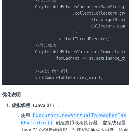
        //异步计数

        CompletableFuture<ConcurrentMap<String, L
                        .collect(Collectors.group
                                Stock::getBlock_n
                                Collectors.counti
                        ))

                , virtualThreadExecutor);

        //异步赋值

        CompletableFuture<Void> voidCompletableFu
                .forEach(st -> st.setFinance_type
        //wait for all

        voidCompletableFuture.join();
优化说明
虚拟线程（Java 21）
：
使用
Executors.newVirtualThreadPerTas
创建虚拟线程执行器。虚拟线程是
kExecutor()
Java 21 的轻量级线程，创建和切换成本极低，适合