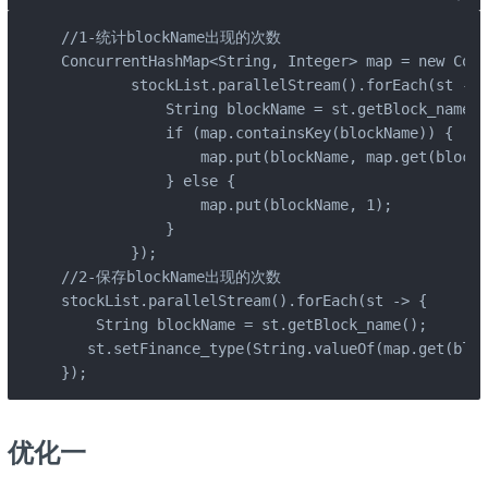
//1-统计blockName出现的次数

ConcurrentHashMap<String, Integer> map = new Conc
        stockList.parallelStream().forEach(st -> {
            String blockName = st.getBlock_name();
            if (map.containsKey(blockName)) {

                map.put(blockName, map.get(blockN
            } else {

                map.put(blockName, 1);

            }

        });

//2-保存blockName出现的次数

stockList.parallelStream().forEach(st -> {

    String blockName = st.getBlock_name();

   st.setFinance_type(String.valueOf(map.get(bloc
});
优化一