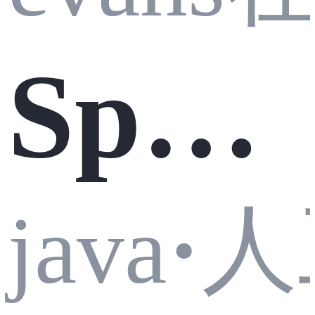
Sprin
g AI
人
java
·