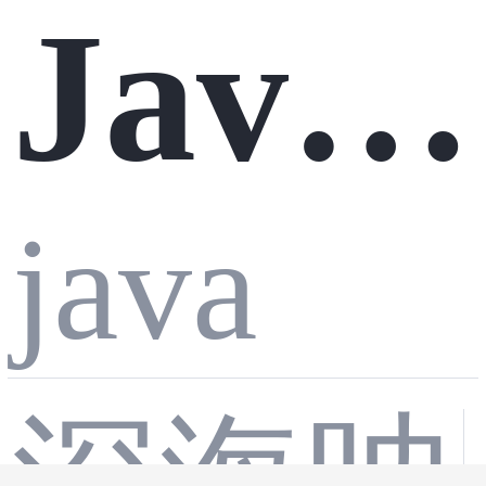
组：
Java
e - M
现大
三次
java
异常
ateria
模型
深海呐