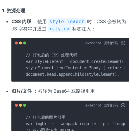
1.
资源处理
CSS 内联
：使用
时，CSS 会被转为
style-loader
JS 字符串并通过
标签注入：
<style>
javascript
复制代码
// 打包后的 CSS 处理代码

var styleElement = document.createElement('st
styleElement.textContent = "body { color: red
document.head.appendChild(styleElement);
图片/文件
：被转为 Base64 或路径引用：
javascript
复制代码
// 打包后的图片引用

var imgUrl = __webpack_require__.p + "images/
// 或小图片转为 Base64
