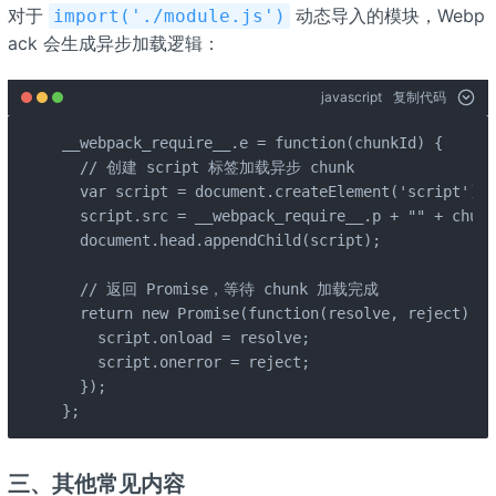
对于
动态导入的模块，Webp
import('./module.js')
ack 会生成异步加载逻辑：
javascript
复制代码
__webpack_require__.e = function(chunkId) {

  // 创建 script 标签加载异步 chunk

  var script = document.createElement('script');

  script.src = __webpack_require__.p + "" + chunk
  document.head.appendChild(script);

  // 返回 Promise，等待 chunk 加载完成

  return new Promise(function(resolve, reject) {

    script.onload = resolve;

    script.onerror = reject;

  });

};
三、
其他常见内容