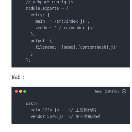
// webpack.config.js

module.exports = {

  entry: {

    main: './src/index.js',

    vendor: './src/vendor.js'

  },

  output: {

    filename: '[name].[contenthash].js'

  }

};
输出：
less
复制代码
dist/

  main.1234.js    // 主应用代码

  vendor.5678.js  // 第三方库代码