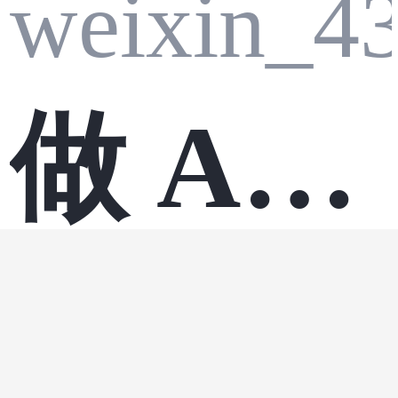
weixin_4
做 Age
前端
·
学
nt 会用