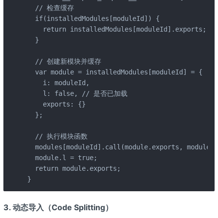
  // 检查缓存

  if(installedModules[moduleId]) {

    return installedModules[moduleId].exports;

  }

  // 创建新模块并缓存

  var module = installedModules[moduleId] = {

    i: moduleId,

    l: false, // 是否已加载

    exports: {}

  };

  // 执行模块函数

  modules[moduleId].call(module.exports, module, 
  module.l = true;

  return module.exports;

}
3.
动态导入（Code Splitting）