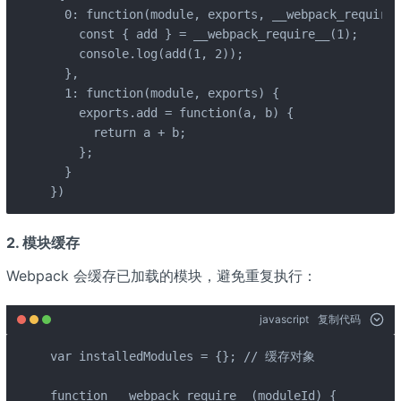
  0: function(module, exports, __webpack_require_
    const { add } = __webpack_require__(1);

    console.log(add(1, 2));

  },

  1: function(module, exports) {

    exports.add = function(a, b) {

      return a + b;

    };

  }

})
2.
模块缓存
Webpack 会缓存已加载的模块，避免重复执行：
javascript
复制代码
var installedModules = {}; // 缓存对象

function __webpack_require__(moduleId) {
