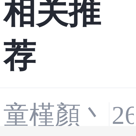
相关推
荐
童槿顏丶
2