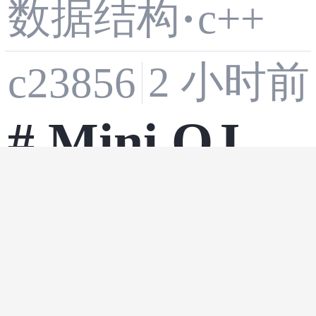
数据结构
·
c++
双端队列
2 小时前
c23856
# Mini OJ —
开发语言
数据
·
项目详解文
2 小时前
c23856
档