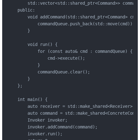
    std::vector<std::shared_ptr<Command>> command
public:

    void addCommand(std::shared_ptr<Command> cmd)
        commandQueue.push_back(std::move(cmd));

    }

    void run() {

        for (const auto& cmd : commandQueue) {

            cmd->execute();

        }

        commandQueue.clear();

    }

};

int main() {

    auto receiver = std::make_shared<Receiver>();

    auto command = std::make_shared<ConcreteComma
    Invoker invoker;

    invoker.addCommand(command);

    invoker.run();
