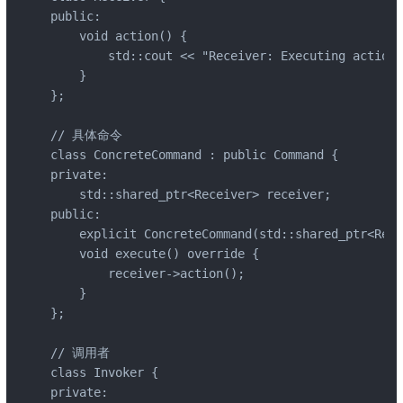
public:

    void action() {

        std::cout << "Receiver: Executing action.
    }

};

// 具体命令

class ConcreteCommand : public Command {

private:

    std::shared_ptr<Receiver> receiver;

public:

    explicit ConcreteCommand(std::shared_ptr<Rece
    void execute() override {

        receiver->action();

    }

};

// 调用者

class Invoker {

private:
