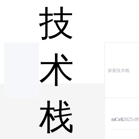
技
术
栈
mCell
2025-09