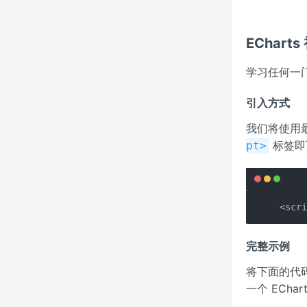
EChar
学习任何一门
引入方式
我们将使用最
标签即
pt>
<scr
完整示例
将下面的代
一个 ECha