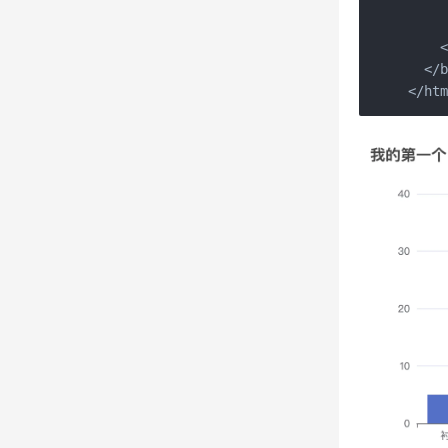
   
     
    <
  </b
</ht