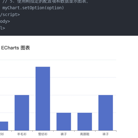
   // 5. 使用刚指定的配置项和数据显示图表。

 myChart.setOption(option)

/script>

ody>

ml>