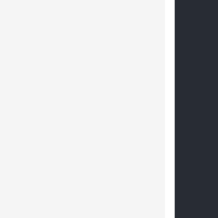
    
     
    
     
     
     
    
     
     
     
   
     
     
    
    
     
     
     
     