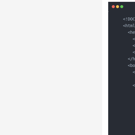
<!DOC
<html
  <he
    <
    
    <
  </h
  <bo
    <
    <
    
     
   
     
    
     