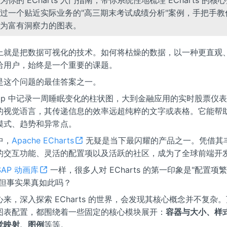
过一个贴近实际业务的"高三期末考试成绩分析"案例，手把手教
为富有洞察力的图表。
上就是把数据可视化的技术。如何将枯燥的数据，以一种更直观
给用户，始终是一个重要的课题。
是这个问题的最佳答案之一。
App 中记录一周睡眠变化的柱状图，大到金融应用的实时股票仪
的视觉语言，其传递信息的效率远超纯粹的文字或表格。它能帮
模式、趋势和异常点。
中，
Apache ECharts
无疑是当下最闪耀的产品之一。凭借其
的交互功能、灵活的配置项以及活跃的社区，成为了全球前端开
SAP 动画库
一样，很多人对 ECharts 的第一印象是"配置项繁
。但事实果真如此吗？
来，深入探索 ECharts 的世界，会发现其核心概念并不复杂
图表配置，都围绕着一些固定的核心模块展开：
容器与大小、样
觉映射、图例
等等。