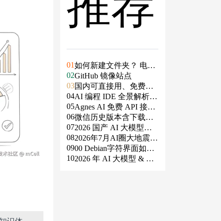
推荐
01
如何新建文件夹？ 电脑
02
新建文件夹的4种方法
GitHub 镜像站点
03
国内可直接用、免费额
04
度/永久免费的大模型AP
AI 编程 IDE 全景解析 2
05
I清单（含 SiliconFlow、
026：Agent 全面接管开
Agnes AI 免费 API 接入
06
火山、阿里、智谱、百
发链路
指南：文本、生图、生
微信历史版本含下载地
07
度、Kimi、DeepSeek、
视频，一套接口全免费
址（ Windows PC | 安卓
2026 国产 AI 大模型横
08
DMXAPI 等）
| MAC ）及设置微信不
评：DeepSeek、通义千
2026年7月AI圈大地震：
09
更新
问、Kimi、文心一言、
GPT-5.6被政府限制、Cl
00 Debian字符界面如何
10
星火、豆包谁更能打？
aude入驻Slack、Anthrop
支持中文
2026 年 AI 大模型 & AI
ic自研芯片
编程工具实战全总结
心知识体