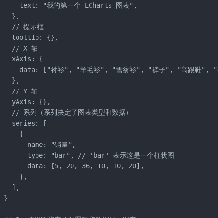
      text: "我的第一个 ECharts 图表",

   },

    // 提示框

   tooltip: {},

   // X 轴

   xAxis: {

      data: ["衬衫", "羊毛衫", "雪纺衫", "裤子", "高跟鞋", "
   },

   // Y 轴

   yAxis: {},

     // 系列（系列决定了图表类型和数据）

   series: [

     {

        name: "销量",

        type: "bar", // 'bar' 表示这是一个柱状图

       data: [5, 20, 36, 10, 10, 20],

     },

   ],

 }
