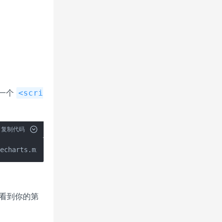
入一个
<scri
复制代码
/echarts.min.js"></script>
能看到你的第