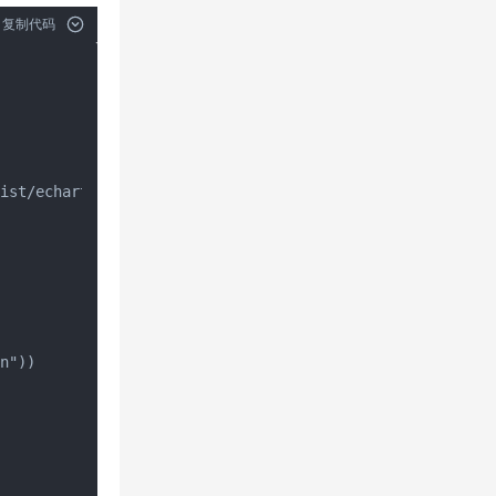
复制代码
ist/echarts.min.js"></script>

n"))
