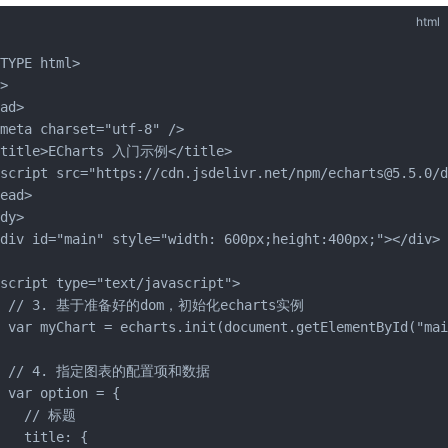
html
TYPE html>

>

ad>

meta charset="utf-8" />

<title>ECharts 入门示例</title>

script src="https://cdn.jsdelivr.net/npm/echarts@5.5.0/d
ead>

dy>

div id="main" style="width: 600px;height:400px;"></div>

script type="text/javascript">

  // 3. 基于准备好的dom，初始化echarts实例

 var myChart = echarts.init(document.getElementById("mai
   // 4. 指定图表的配置项和数据

 var option = {

    // 标题

   title: {
