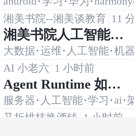
android
·
·
·
harmony
学习
华为
定义开发：自定义意
湘美书院--湘美谈教育
11 
图服务/能力注册/Age
湘美书院人工智能访
nt技能编排/服务插件
·
·
·
大数据
运维
人工智能
机器
谈录：AI助力科学研
开发实战
AI 小老六
1 小时前
究自动化
Agent Runtime 如何
·
·
·
ai
·
服务器
人工智能
学习
用 Session、Memor
又折桃枝换酒钱
1 小时前
y、User Profile 和 Ski
CycleChart：一个统