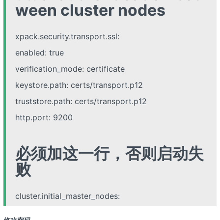
ween cluster nodes
xpack.security.transport.ssl:
enabled: true
verification_mode: certificate
keystore.path: certs/transport.p12
truststore.path: certs/transport.p12
http.port: 9200
必须加这一行，否则启动失
败
cluster.initial_master_nodes: