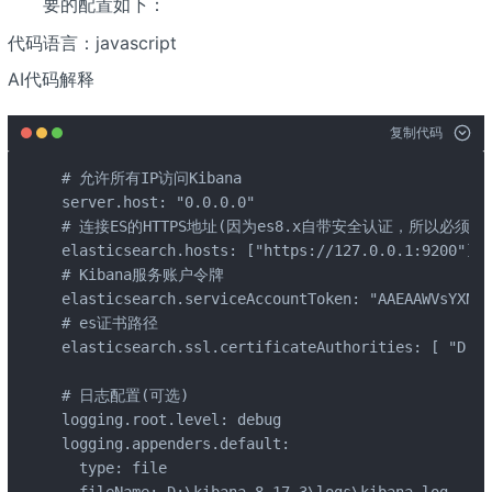
要的配置如下：
代码语言：javascript
AI代码解释
复制代码
# 允许所有IP访问Kibana

server.host: "0.0.0.0"  

# 连接ES的HTTPS地址(因为es8.x自带安全认证，所以必须是HT
elasticsearch.hosts: ["https://127.0.0.1:9200"]  

# Kibana服务账户令牌

elasticsearch.serviceAccountToken: "AAEAAWVsYXN0a
# es证书路径

elasticsearch.ssl.certificateAuthorities: [ "D:/e
# 日志配置(可选)

logging.root.level: debug

logging.appenders.default:

  type: file

  fileName: D:\kibana-8.17.3\logs\kibana.log
