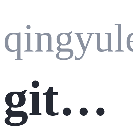
qingyul
git常