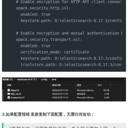
# Enable encryption for HTTP API client connectio
xpack.security.http.ssl:

  enabled: true

  keystore.path: D:\elasticsearch-8.17.3/config/c
# Enable encryption and mutual authentication bet
xpack.security.transport.ssl:

  enabled: true

  verification_mode: certificate

  keystore.path: D:\elasticsearch-8.17.3/config/c
  truststore.path: D:\elasticsearch-8.17.3/config
3.如果配置报错 直接复制下面配置，无需任何改动：