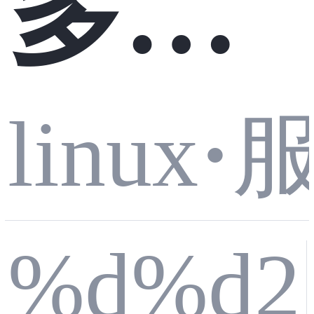
多线
linux
·
程实
%d%d2