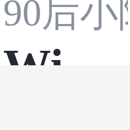
口并
90后
本地
Wind
发压
部署
ows 1
window