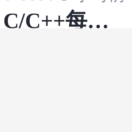
报错排查：
C/C++每日
连接失败、
·
·
c语言
开发语言
一练20
地图加载、
cfm_2914
3 小时
地域词失效
基于OAuth2.
解决方案
·
spring
·
后端
微服
0实现微服务