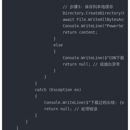
                    // 步骤3: 保存到本地缓存

                    Directory.CreateDirectory(Pat
                    await File.WriteAllBytesAsync
                    Console.WriteLine("Power
                    return content;

                }

                else

                {

                    Console.WriteLine($"CDN下载失
                    return null; // 或抛出异常

                }

            }

        }

        catch (Exception ex)

        {

            Console.WriteLine($"下载过程出错: {ex.Me
            return null; // 处理错误

        }

    }

}