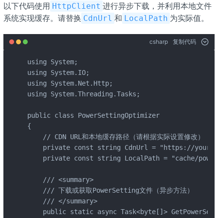
以下代码使用
进行异步下载，并利用本地文件
HttpClient
系统实现缓存。请替换
和
为实际值。
CdnUrl
LocalPath
csharp
复制代码
using System;

using System.IO;

using System.Net.Http;

using System.Threading.Tasks;

public class PowerSettingOptimizer

{

    // CDN URL和本地缓存路径（请根据实际设置修改）

    private const string CdnUrl = "https://your-c
    private const string LocalPath = "cache/power
    /// <summary>

    /// 下载或获取PowerSetting文件（异步方法）

    /// </summary>

    public static async Task<byte[]> GetPowerSett