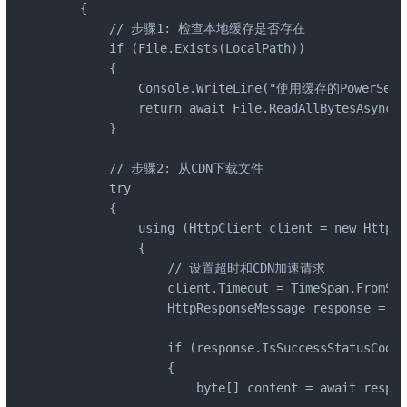
    {

        // 步骤1: 检查本地缓存是否存在

        if (File.Exists(LocalPath))

        {

            Console.WriteLine("使用缓存的PowerS
            return await File.ReadAllBytesAsync(L
        }

        // 步骤2: 从CDN下载文件

        try

        {

            using (HttpClient client = new HttpCl
            {

                // 设置超时和CDN加速请求

                client.Timeout = TimeSpan.FromSec
                HttpResponseMessage response = aw
                if (response.IsSuccessStatusCode)

                {

                    byte[] content = await respon