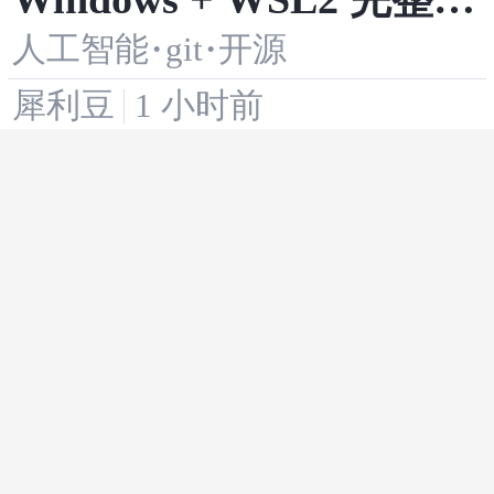
执行，构建企业 Agent 团
人工智能
·
git
·
开源
现 Avernet WAIC 6 Bot
队
犀利豆
1 小时前
协作演示
我和 Claude Code 一起写
人工智能
·
ai编程
·
claude
了一本介绍 Claude Code
墨_浅-
1 小时前
原理的书
20260805金融科技动向：
人工智能
·
科技
·
金融
《知识产权保护和运用
山荷枝
1 小时前
“十五五”规划》金融机遇
Java学习第十天