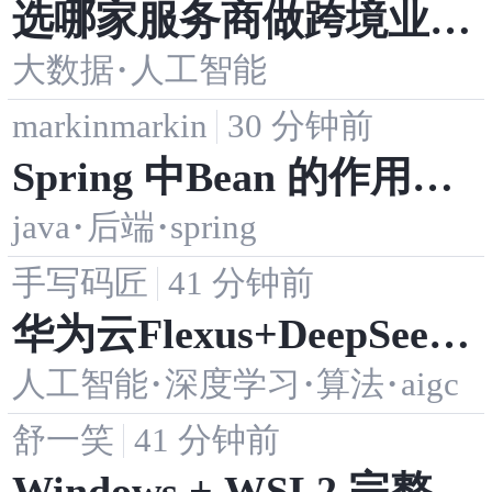
选哪家服务商做跨境业务
大数据
·
人工智能
KYC数字身份认证和合
markinmarkin
30 分钟前
规支持？2026出海选型参
Spring 中Bean 的作用域
考
java
·
后端
·
spring
有哪些？
手写码匠
41 分钟前
华为云Flexus+DeepSeek
人工智能
·
深度学习
·
算法
·
aigc
征文｜Dify 多智能体协同
舒一笑
41 分钟前
编排实战：R1 规划 + V3
Windows + WSL2 完整复