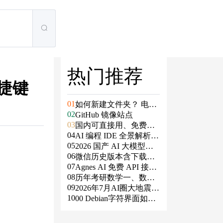
热门推荐
释快捷键
01
如何新建文件夹？ 电脑
02
新建文件夹的4种方法
GitHub 镜像站点
03
国内可直接用、免费额
04
度/永久免费的大模型AP
AI 编程 IDE 全景解析 2
05
I清单（含 SiliconFlow、
026：Agent 全面接管开
2026 国产 AI 大模型横
06
火山、阿里、智谱、百
发链路
评：DeepSeek、通义千
微信历史版本含下载地
07
度、Kimi、DeepSeek、
问、Kimi、文心一言、
址（ Windows PC | 安卓
Agnes AI 免费 API 接入
08
DMXAPI 等）
星火、豆包谁更能打？
| MAC ）及设置微信不
指南：文本、生图、生
历年考研数学一、数学
09
更新
视频，一套接口全免费
二、数学三真题试卷及
2026年7月AI圈大地震：
10
答案PDF
GPT-5.6被政府限制、Cl
00 Debian字符界面如何
aude入驻Slack、Anthrop
支持中文
ic自研芯片