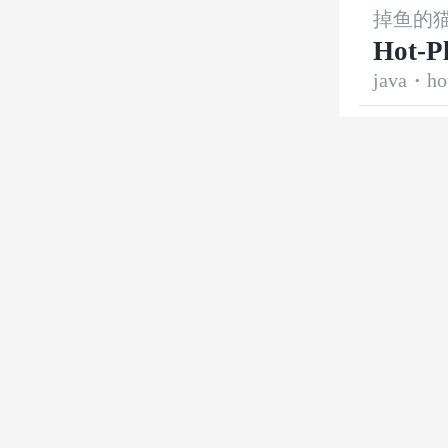
掉鱼的
Hot-
java
·
ho
（Charo
【C
开发语
markinm
Spr
java
·
sp
器？
跨境小
Pyt
开发语
能对