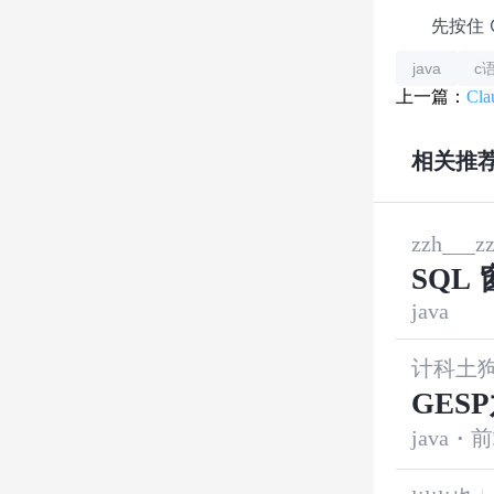
先按住 C
java
c
上一篇：
Cl
相关推
zzh___z
SQL
java
E_R
计科土
GES
java
·
前