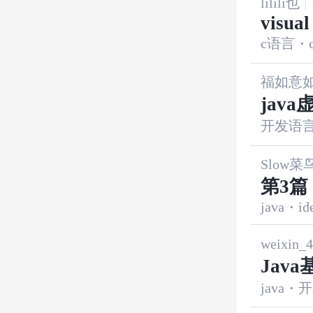
lilili也
visual
c语言
·
福如意
jav
开发语
Slow菜
第3篇
java
·
id
可视
weixin_
Jav
java
·
开