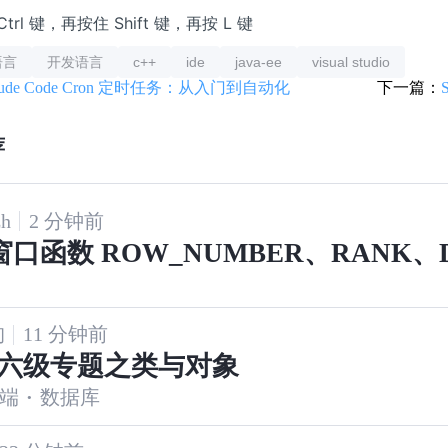
trl 键，再按住 Shift 键，再按 L 键
语言
开发语言
c++
ide
java-ee
visual studio
aude Code Cron 定时任务：从入门到自动化
下一篇：
荐
zh
2 分钟前
 窗口函数 ROW_NUMBER、RANK、
ANK 常用方法笔记
狗
11 分钟前
P六级专题之类与对象
端
·
数据库