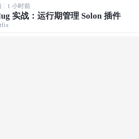
猫
1 小时前
Plug 实战：运行期管理 Solon 插件
tfix
n）
1 小时前
++】多线程死锁：产生原因、复现与解
言
·
c++
·
算法
arkin
1 小时前
ing 中有哪些方式可以把Bean 注入到IO
ring
彭
1 小时前
hon列表去重的6种高效方法（含保留顺
言
·
python
比）