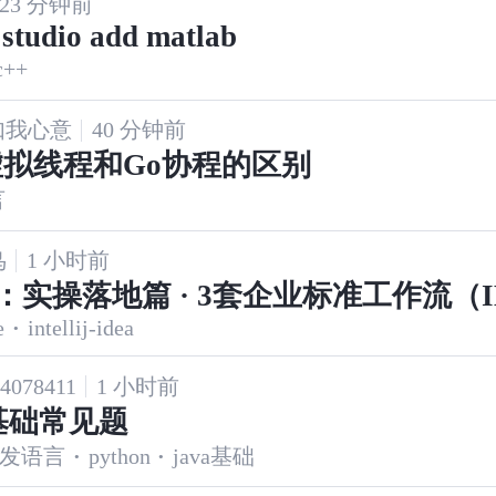
23 分钟前
 studio add matlab
c++
如我心意
40 分钟前
a虚拟线程和Go协程的区别
言
鸟
1 小时前
：实操落地篇 · 3套企业标准工作流（I
e
·
intellij-idea
化版）
44078411
1 小时前
a基础常见题
发语言
·
python
·
java基础