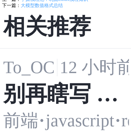
下一篇：
大模型数值格式总结
相关推荐
To_OC
12 小时
别再瞎写 Re
前端
·
javascript
·
r
act Router！