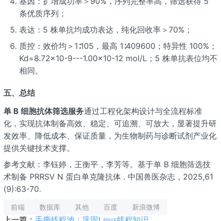
基因：扩增成功率＞90%，序列完整率高，筛选获得 5
条优质序列；
表达：5 株单抗均成功表达，纯化回收率＞70%；
质控：效价均＞1∶105，最高 1∶409600；特异性 100%；
Kd=8.72×10-9---1.00×10-12 mol/L；5 株单抗表位均不
相同。
五、总结
单 B 细胞抗体筛选服务
通过工程化架构设计与全流程标准
化，实现抗体制备高效、稳定、可追溯、可放大，显著提升研
发效率、降低成本、保证质量，为生物制药与诊断试剂产业化
提供关键技术支撑。
参考文献：李钰婷，王衡平，李芳等。基于单 B 细胞筛选技
术制备 PRRSV N 蛋白单克隆抗体
. 中国兽医杂志，2025,61
(9):63-70.
前端
数据库
其他
百度
新浪微博
上一篇：
手撕线程池：巩固Linux线程知识