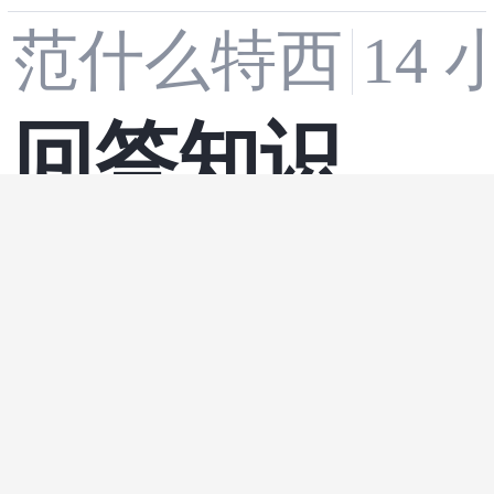
范什么特西
14
7 个高频踩
回答知识总
坑点一次性
数据库
·
redis
·
缓
结04（redi
讲透
岭南灯火
14 小
s）
前端通用交