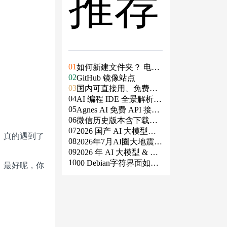
推荐
01
如何新建文件夹？ 电脑
02
新建文件夹的4种方法
GitHub 镜像站点
03
国内可直接用、免费额
04
度/永久免费的大模型AP
AI 编程 IDE 全景解析 2
05
I清单（含 SiliconFlow、
026：Agent 全面接管开
Agnes AI 免费 API 接入
06
火山、阿里、智谱、百
发链路
指南：文本、生图、生
微信历史版本含下载地
07
度、Kimi、DeepSeek、
视频，一套接口全免费
址（ Windows PC | 安卓
2026 国产 AI 大模型横
。真的遇到了
08
DMXAPI 等）
| MAC ）及设置微信不
评：DeepSeek、通义千
2026年7月AI圈大地震：
09
更新
问、Kimi、文心一言、
GPT-5.6被政府限制、Cl
2026 年 AI 大模型 & AI
10
星火、豆包谁更能打？
aude入驻Slack、Anthrop
编程工具实战全总结
00 Debian字符界面如何
。最好呢，你
ic自研芯片
支持中文