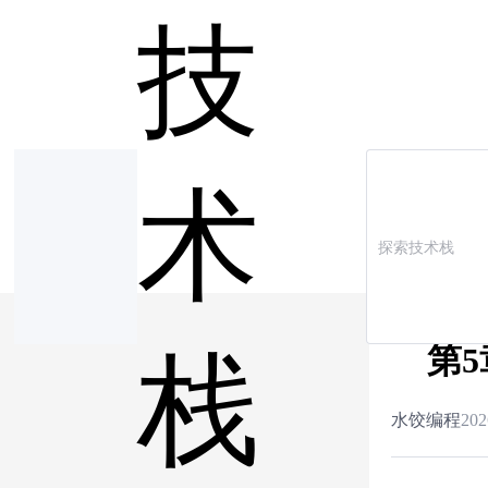
技
术
第5
栈
水饺编程
202