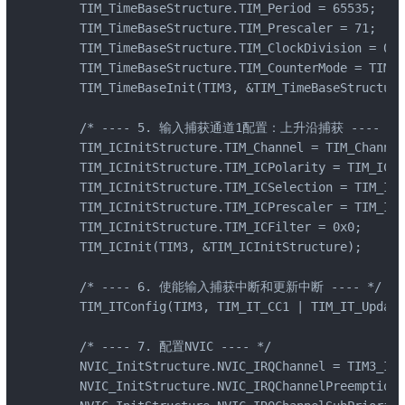
    TIM_TimeBaseStructure.TIM_Period = 65535;    
    TIM_TimeBaseStructure.TIM_Prescaler = 71;    
    TIM_TimeBaseStructure.TIM_ClockDivision = 0;

    TIM_TimeBaseStructure.TIM_CounterMode = TIM_C
    TIM_TimeBaseInit(TIM3, &TIM_TimeBaseStructure
    /* ---- 5. 输入捕获通道1配置：上升沿捕获 ---- */

    TIM_ICInitStructure.TIM_Channel = TIM_Channel
    TIM_ICInitStructure.TIM_ICPolarity = TIM_I
    TIM_ICInitStructure.TIM_ICSelection = TIM_ICS
    TIM_ICInitStructure.TIM_ICPrescaler = TIM_IC
    TIM_ICInitStructure.TIM_ICFilter = 0x0;
    TIM_ICInit(TIM3, &TIM_ICInitStructure);

    /* ---- 6. 使能输入捕获中断和更新中断 ---- */

    TIM_ITConfig(TIM3, TIM_IT_CC1 | TIM_IT_Update
    /* ---- 7. 配置NVIC ---- */

    NVIC_InitStructure.NVIC_IRQChannel = TIM3_IRQ
    NVIC_InitStructure.NVIC_IRQChannelPreemptionP