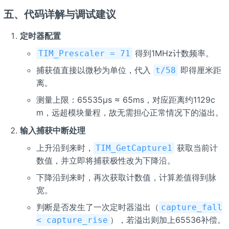
五、代码详解与调试建议
定时器配置
得到1MHz计数频率。
TIM_Prescaler = 71
捕获值直接以微秒为单位，代入
即得厘米距
t/58
离。
测量上限：65535μs ≈ 65ms，对应距离约1129c
m，远超模块量程，故无需担心正常情况下的溢出。
输入捕获中断处理
上升沿到来时，
获取当前计
TIM_GetCapture1
数值，并立即将捕获极性改为下降沿。
下降沿到来时，再次获取计数值，计算差值得到脉
宽。
判断是否发生了一次定时器溢出（
capture_fall
），若溢出则加上65536补偿。
< capture_rise