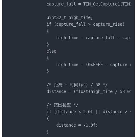
            capture_fall = TIM_GetCapture1(TIM3);

            uint32_t high_time;

            if (capture_fall > capture_rise)

            {

                high_time = capture_fall - captur
            }

            else

            {

                high_time = (0xFFFF - capture_
            }

            /* 距离 = 时间(μs) / 58 */

            distance = (float)high_time / 58.0f;

            /* 范围检查 */

            if (distance < 2.0f || distance > 400
            {

                distance = -1.0f;

            }
