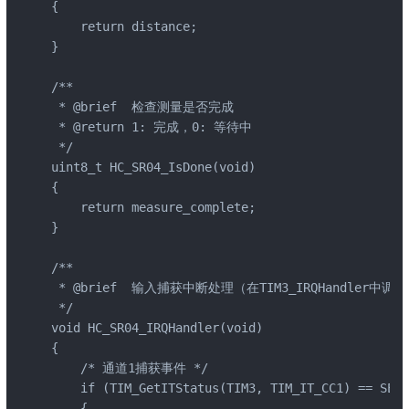
{

    return distance;

}

/**

 * @brief  检查测量是否完成

 * @return 1: 完成，0: 等待中

 */

uint8_t HC_SR04_IsDone(void)

{

    return measure_complete;

}

/**

 * @brief  输入捕获中断处理（在TIM3_IRQHandler中调用
 */

void HC_SR04_IRQHandler(void)

{

    /* 通道1捕获事件 */

    if (TIM_GetITStatus(TIM3, TIM_IT_CC1) == SET)

    {
