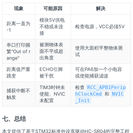
现象
可能原因
解决
模块5V供电
距离一直为
不稳或未连
检查电源，VCC必须5V
-1
接
被测物体表
串口打印频
使用大面积平整物体测
面不平或超
繁"Out of r
试
出角度
ange"
距离值严重
ECHO引脚
可在PA6加一个小电容
跳变
被干扰
或使能捕获滤波
TIM3时钟未
检查
RCC_APB1Perip
捕获中断不
使能、NVIC
和
hClockCmd
NVIC
触发
未配置
_Init
七、总结
本文提供了基于STM32标准外设库驱动HC-SR04的完整工程