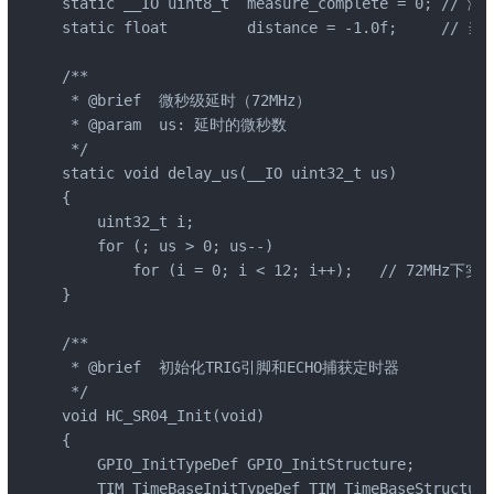
static __IO uint8_t  measure_complete = 0; //
static float         distance = -1.0f;     // 
/**

 * @brief  微秒级延时（72MHz）

 * @param  us: 延时的微秒数

 */

static void delay_us(__IO uint32_t us)

{

    uint32_t i;

    for (; us > 0; us--)

        for (i = 0; i < 12; i++);   // 72MHz下实测
}

/**

 * @brief  初始化TRIG引脚和ECHO捕获定时器

 */

void HC_SR04_Init(void)

{

    GPIO_InitTypeDef GPIO_InitStructure;

    TIM_TimeBaseInitTypeDef TIM_TimeBaseStructure;