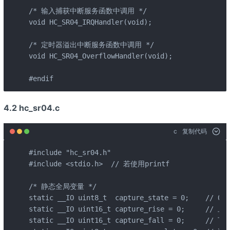
/* 输入捕获中断服务函数中调用 */

void HC_SR04_IRQHandler(void);

/* 定时器溢出中断服务函数中调用 */

void HC_SR04_OverflowHandler(void);

#endif
4.2 hc_sr04.c
c
复制代码
#include "hc_sr04.h"

#include <stdio.h>  // 若使用printf

/* 静态全局变量 */

static __IO uint8_t  capture_state = 0;   
static __IO uint16_t capture_rise = 0;     //
static __IO uint16_t capture_fall = 0;     //