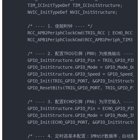
    TIM_ICInitTypeDef TIM_ICInitStructure;

    NVIC_InitTypeDef NVIC_InitStructure;

    /* ---- 1. 使能时钟 ---- */

    RCC_APB2PeriphClockCmd(TRIG_RCC | ECHO_RCC, E
    RCC_APB1PeriphClockCmd(RCC_APB1Periph_TIM3, 
    /* ---- 2. 配置TRIG引脚（PB0）为推挽输出 ---- */
    GPIO_InitStructure.GPIO_Pin = TRIG_GPIO_PIN;

    GPIO_InitStructure.GPIO_Mode = GPIO_Mode_Out_
    GPIO_InitStructure.GPIO_Speed = GPIO_Speed_50
    GPIO_Init(TRIG_GPIO_PORT, &GPIO_InitStructure
    GPIO_ResetBits(TRIG_GPIO_PORT, TRIG_GPIO_P
    /* ---- 3. 配置ECHO引脚（PA6）为浮空输入 ---- */
    GPIO_InitStructure.GPIO_Pin = ECHO_GPIO_PIN;

    GPIO_InitStructure.GPIO_Mode = GPIO_Mode_IN_F
    GPIO_Init(ECHO_GPIO_PORT, &GPIO_InitStructure
    /* ---- 4. 定时器基本配置：1MHz计数频率，自动重载655