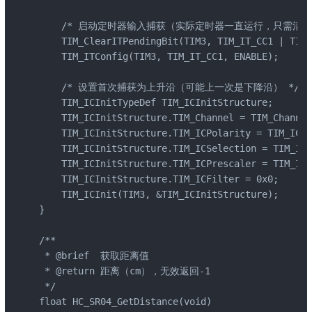
    /* 启动定时器输入捕获（实际定时器一直运行，只需清除
    TIM_ClearITPendingBit(TIM3, TIM_IT_CC1 | TIM_
    TIM_ITConfig(TIM3, TIM_IT_CC1, ENABLE);

    /* 设置首次捕获为上升沿（可能上一次是下降沿） */

    TIM_ICInitTypeDef TIM_ICInitStructure;

    TIM_ICInitStructure.TIM_Channel = TIM_Channel
    TIM_ICInitStructure.TIM_ICPolarity = TIM_ICPo
    TIM_ICInitStructure.TIM_ICSelection = TIM_ICS
    TIM_ICInitStructure.TIM_ICPrescaler = TIM_ICP
    TIM_ICInitStructure.TIM_ICFilter = 0x0;

    TIM_ICInit(TIM3, &TIM_ICInitStructure);

}

/**

 * @brief  获取距离值

 * @return 距离（cm），无效返回-1

 */

float HC_SR04_GetDistance(void)
