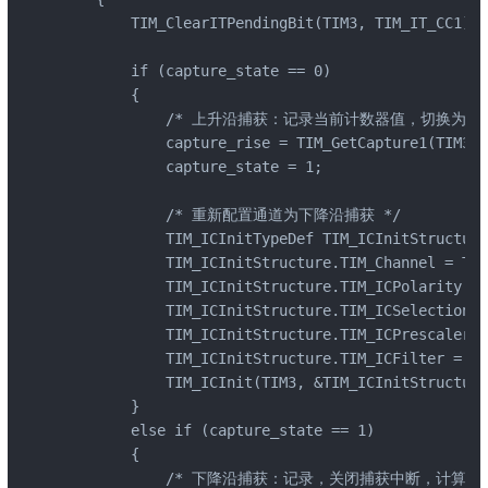
        TIM_ClearITPendingBit(TIM3, TIM_IT_CC1);

        if (capture_state == 0)

        {

            /* 上升沿捕获：记录当前计数器值，切换为下降
            capture_rise = TIM_GetCapture1(TIM3);

            capture_state = 1;

            /* 重新配置通道为下降沿捕获 */

            TIM_ICInitTypeDef TIM_ICInitStructure;
            TIM_ICInitStructure.TIM_Channel = TIM
            TIM_ICInitStructure.TIM_ICPolarity = 
            TIM_ICInitStructure.TIM_ICSelection =
            TIM_ICInitStructure.TIM_ICPrescaler =
            TIM_ICInitStructure.TIM_ICFilter = 0x
            TIM_ICInit(TIM3, &TIM_ICInitStructure
        }

        else if (capture_state == 1)

        {

            /* 下降沿捕获：记录，关闭捕获中断，计算距离 