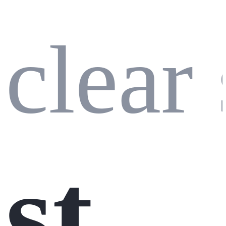
clear 
stm