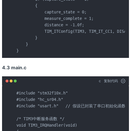
        {

            capture_state = 0;

            measure_complete = 1;

            distance = -1.0f;

            TIM_ITConfig(TIM3, TIM_IT_CC1, DIS
        }

    }

}
4.3 main.c
c
复制代码
#include "stm32f10x.h"

#include "hc_sr04.h"

#include "usart.h"   // 假设已封装了串口初始化函数

/* TIM3中断服务函数 */

void TIM3_IRQHandler(void)
