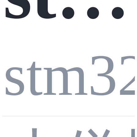
32
stm3