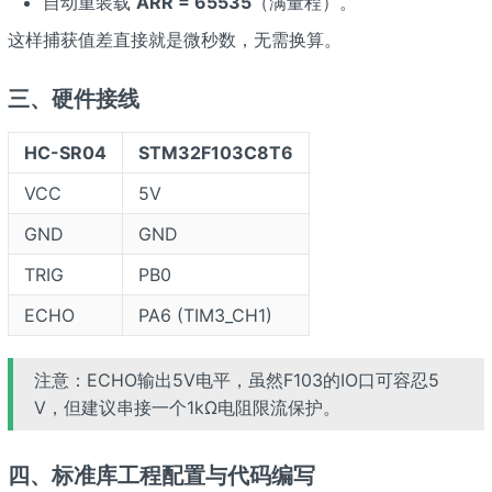
自动重装载
ARR = 65535
（满量程）。
这样捕获值差直接就是微秒数，无需换算。
三、硬件接线
HC-SR04
STM32F103C8T6
VCC
5V
GND
GND
TRIG
PB0
ECHO
PA6 (TIM3_CH1)
注意：ECHO输出5V电平，虽然F103的IO口可容忍5
V，但建议串接一个1kΩ电阻限流保护。
四、标准库工程配置与代码编写