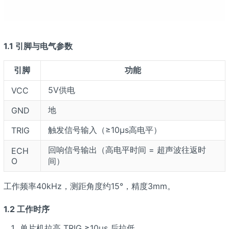
1.1 引脚与电气参数
引脚
功能
5V供电
VCC
地
GND
触发信号输入（≥10μs高电平）
TRIG
回响信号输出（高电平时间 = 超声波往返时
ECH
O
间）
工作频率40kHz，测距角度约15°，精度3mm。
1.2 工作时序
单片机拉高 TRIG ≥10μs 后拉低。