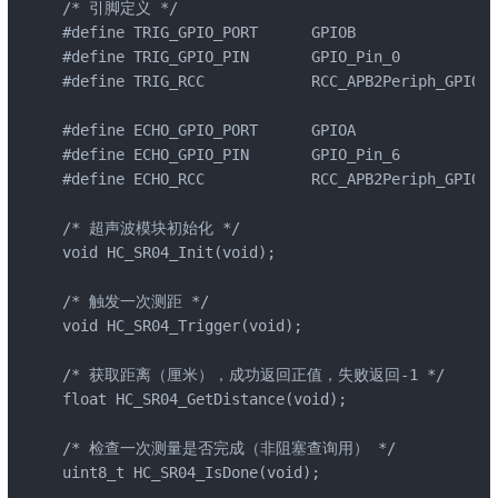
/* 引脚定义 */

#define TRIG_GPIO_PORT      GPIOB

#define TRIG_GPIO_PIN       GPIO_Pin_0

#define TRIG_RCC            RCC_APB2Periph_GPIOB

#define ECHO_GPIO_PORT      GPIOA

#define ECHO_GPIO_PIN       GPIO_Pin_6

#define ECHO_RCC            RCC_APB2Periph_GPIOA

/* 超声波模块初始化 */

void HC_SR04_Init(void);

/* 触发一次测距 */

void HC_SR04_Trigger(void);

/* 获取距离（厘米），成功返回正值，失败返回-1 */

float HC_SR04_GetDistance(void);

/* 检查一次测量是否完成（非阻塞查询用） */

uint8_t HC_SR04_IsDone(void);
