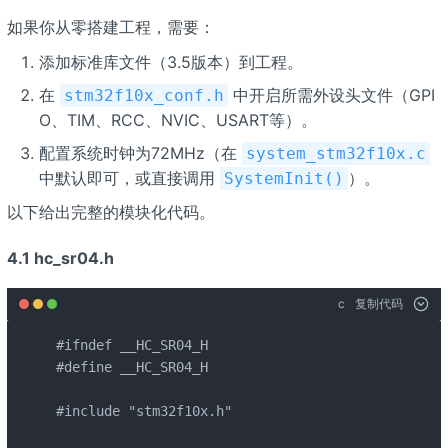
如果你从零搭建工程，需要：
添加标准库文件（3.5版本）到工程。
在
中开启所需外设头文件（GPI
stm32f10x_conf.h
O、TIM、RCC、NVIC、USART等）。
配置系统时钟为72MHz（在
system_stm32f10x.c
中默认即可，或直接调用
）。
SystemInit()
以下给出完整的模块化代码。
4.1 hc_sr04.h
c
复制代码
#ifndef __HC_SR04_H

#define __HC_SR04_H

#include "stm32f10x.h"
