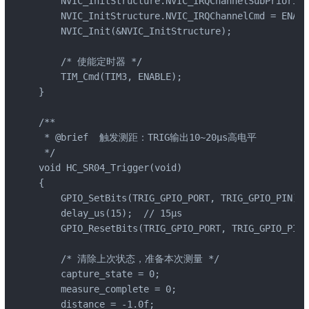
    NVIC_InitStructure.NVIC_IRQChannelSubPriority
    NVIC_InitStructure.NVIC_IRQChannelCmd = ENABL
    NVIC_Init(&NVIC_InitStructure);

    /* 使能定时器 */

    TIM_Cmd(TIM3, ENABLE);

}

/**

 * @brief  触发测距：TRIG输出10~20μs高电平

 */

void HC_SR04_Trigger(void)

{

    GPIO_SetBits(TRIG_GPIO_PORT, TRIG_GPIO_PIN);

    delay_us(15);  // 15μs

    GPIO_ResetBits(TRIG_GPIO_PORT, TRIG_GPIO_PIN);
    /* 清除上次状态，准备本次测量 */

    capture_state = 0;

    measure_complete = 0;

    distance = -1.0f;
