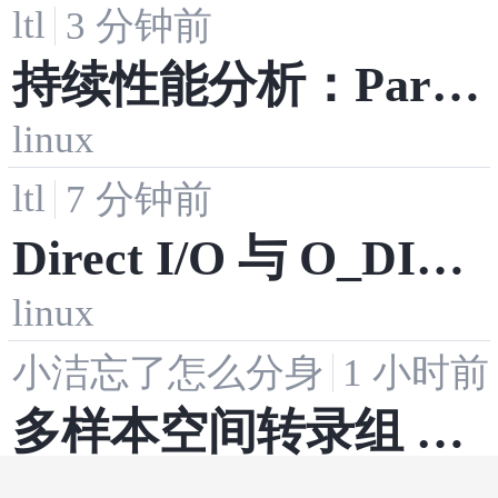
ltl
3 分钟前
统响应速度
持续性能分析：Parc
linux
a、Pyroscope、Grafa
ltl
7 分钟前
na Beyla
Direct I/O 与 O_DIRE
linux
CT：绕过缓存的得与
小洁忘了怎么分身
1 小时前
失
多样本空间转录组 Ha
·
·
网络
r语言
生信分析
rmony 整合与标签转