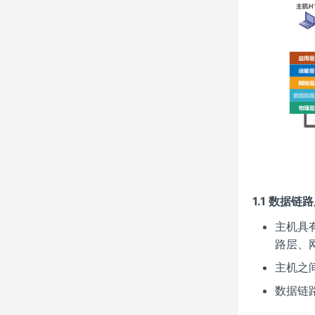
1.1 数据
主机具
路层、
主机之
数据链