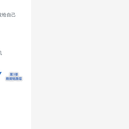
发给自己
机