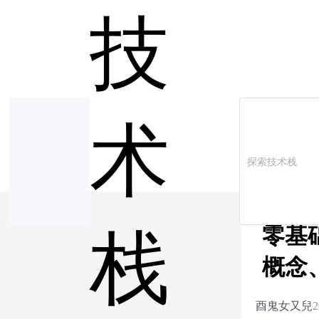
技
术
零基
栈
概念
酉鬼女又兒
2