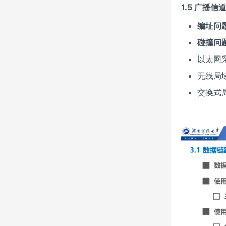
1.5 广播
编址问
碰撞问
以太网
无线局
交换式