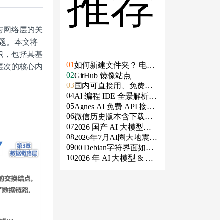
推荐
与网络层的关
问题。本文将
识，包括其基
01
如何新建文件夹？ 电脑
层次的核心内
02
新建文件夹的4种方法
GitHub 镜像站点
03
国内可直接用、免费额
04
度/永久免费的大模型AP
AI 编程 IDE 全景解析 2
05
I清单（含 SiliconFlow、
026：Agent 全面接管开
Agnes AI 免费 API 接入
06
火山、阿里、智谱、百
发链路
指南：文本、生图、生
微信历史版本含下载地
07
度、Kimi、DeepSeek、
视频，一套接口全免费
址（ Windows PC | 安卓
2026 国产 AI 大模型横
08
DMXAPI 等）
| MAC ）及设置微信不
评：DeepSeek、通义千
2026年7月AI圈大地震：
09
更新
问、Kimi、文心一言、
GPT-5.6被政府限制、Cl
00 Debian字符界面如何
10
星火、豆包谁更能打？
aude入驻Slack、Anthrop
支持中文
2026 年 AI 大模型 & AI
ic自研芯片
编程工具实战全总结