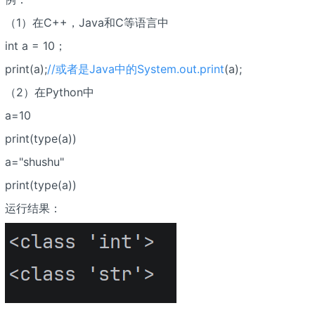
（1）在C++，Java和C等语言中
int a = 10；
print(a);
//或者是Java中的System.out.print
(a);
（2）在Python中
a=10
print(type(a))
a="shushu"
print(type(a))
运行结果：