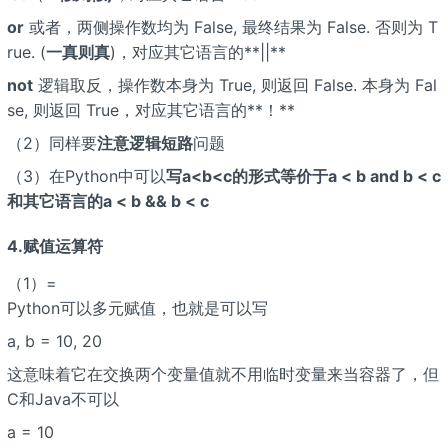
or
或者，两侧操作数均为 False, 最终结果为 False. 否则为 T
rue. (
一真则真
)，对应其它语言的**||**
not
逻辑取反，操作数本身为 True, 则返回 False. 本身为 Fal
se, 则返回 True，对应其它语言的**！**
（2）同样要
注意逻辑短路
问题
（3）在Python中可以
写a<b<c的形式等价于a < b and b < c
和其它语言的a < b && b < c
4.赋值运算符
（1）=
Python可以多元赋值，也就是可以写
a, b = 10, 20
这意味着它在交换两个变量值就不用临时变量来当容器了，但
C和Java不可以
a = 10