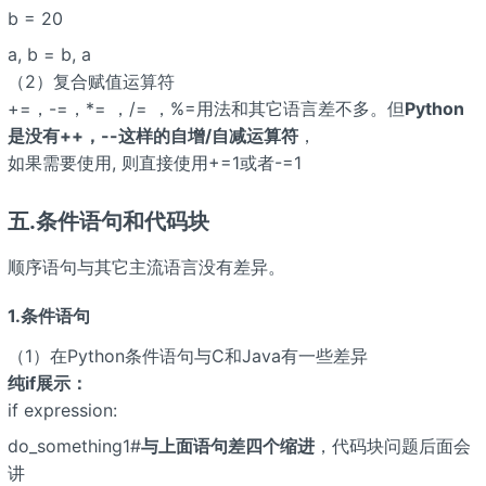
b = 20
a, b = b, a
（2）复合赋值运算符
+=，-=，*= ，/= ，%=用法和其它语言差不多。但
Python
是没有++，--这样的自增/自减运算符
，
如果需要使用, 则直接使用+=1或者-=1
五.条件语句和代码块
顺序语句与其它主流语言没有差异。
1.条件语句
（1）在Python条件语句与C和Java有一些差异
纯if展示：
if expression:
do_something1#
与上面语句差四个缩进
，代码块问题后面会
讲