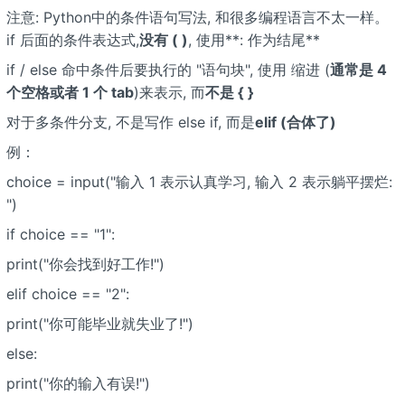
注意: Python中的条件语句写法, 和很多编程语言不太一样。
if 后面的条件表达式,
没有 ( )
, 使用**: 作为结尾**
if / else 命中条件后要执行的 "语句块", 使用 缩进 (
通常是 4
个空格或者 1 个 tab
)来表示, 而
不是 { }
对于多条件分支, 不是写作 else if, 而是
elif (合体了)
例：
choice = input("输入 1 表示认真学习, 输入 2 表示躺平摆烂:
")
if choice == "1":
print("你会找到好工作!")
elif choice == "2":
print("你可能毕业就失业了!")
else:
print("你的输入有误!")