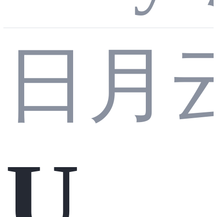
的A
日月
础：
I开
UE5