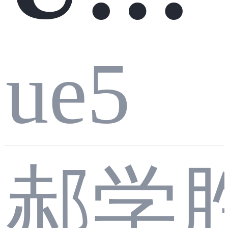
Ligh
发功
ue5
Lyr
t灯
郝学