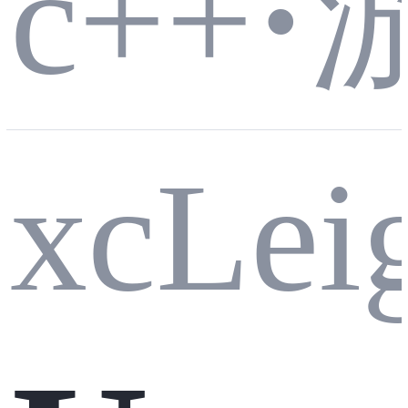
件入
c++
·
化版
模块
xcLei
门
GA
深度