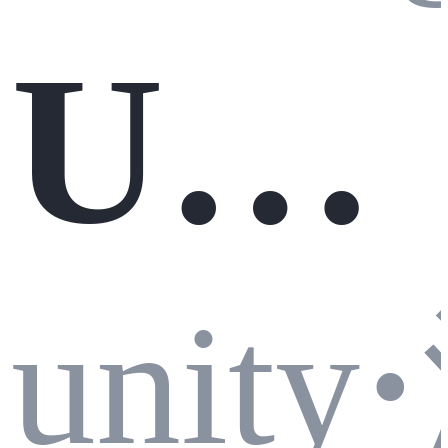
Unit
rae
unity
·
y基