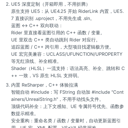
UE5 深度定制（开箱即用，不用折腾）
原生支持 UE5：从 UE4.25 开始 RiderLink 内置，UE5.
7 直接识别 .uproject，不用先生成 .sln。
蓝图 ↔ C++ 双向联动：
Rider 里直接看蓝图引用的 C++ 函数 / 变量。
UE 里双击 C++ 类自动跳到 Rider 对应行。
追踪蓝图 / C++ 跨引用，大型项目找逻辑极方便。
UE 宏完美兼容：UCLASS/UFUNCTION/UPROPERTY
等无红浪线、补全精准。
Shader（HLSL）一流支持：语法高亮、补全、跳转和 C
++ 一致，VS 原生 HLSL 支持弱。
内置 ReSharper，C++ 体验拉满
智能自动 #include：写 FString 自动加 #include "Cont
ainers/UnrealString.h"，不用手动找头文件。
顶级代码补全：上下文感知、UE 专属符号优先、函数参
数提示精准。
安全重构：重命名类 / 函数 / 变量时，自动更新蓝图引
用、UE 宏、XML 配置，VS+VA 经常漏改。