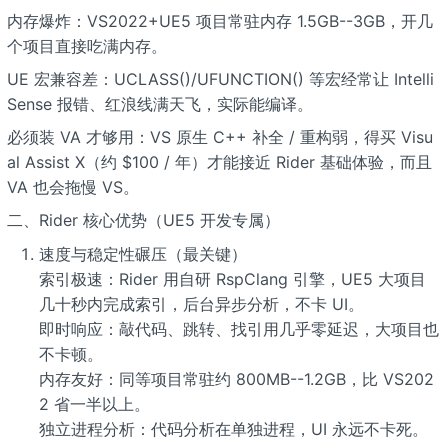
内存爆炸：VS2022+UE5 项目常驻内存 1.5GB--3GB，开几
个项目直接吃满内存。
UE 宏兼容差：UCLASS()/UFUNCTION() 等宏经常让 Intelli
Sense 报错、红浪线满天飞，实际能编译。
必须装 VA 才够用：VS 原生 C++ 补全 / 重构弱，得买 Visu
al Assist X（约 $100 / 年）才能接近 Rider 基础体验，而且
VA 也会拖慢 VS。
二、Rider 核心优势（UE5 开发专属）
速度与稳定性碾压（最关键）
索引极速：Rider 用自研 RspClang 引擎，UE5 大项目
几十秒内完成索引，后台异步分析，不卡 UI。
即时响应：敲代码、跳转、找引用几乎零延迟，大项目也
不卡顿。
内存友好：同等项目常驻约 800MB--1.2GB，比 VS202
2 省一半以上。
独立进程分析：代码分析在单独进程，UI 永远不卡死。