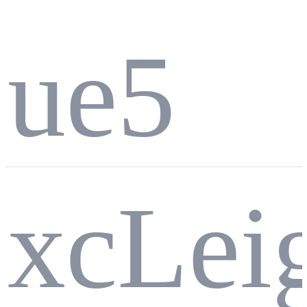
ue5
5.8
xcLei
用T