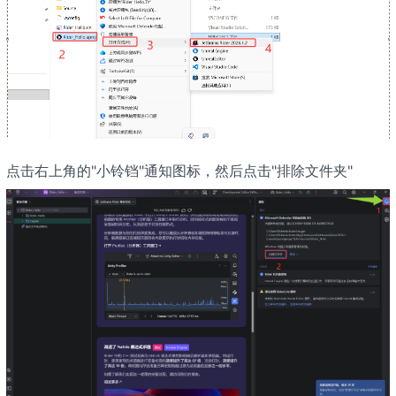
点击右上角的"小铃铛"通知图标，然后点击"排除文件夹"