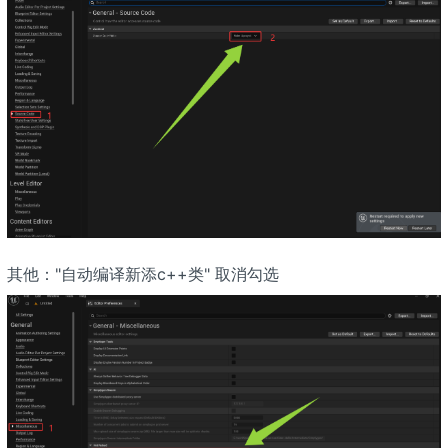
其他："自动编译新添c++类" 取消勾选