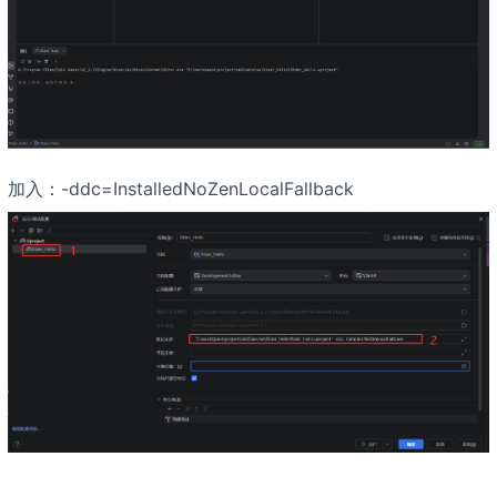
加入：-ddc=InstalledNoZenLocalFallback