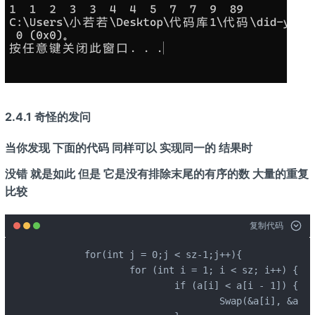
2.4.1 奇怪的发问
当你发现 下面的代码 同样可以 实现同一的 结果时
没错 就是如此 但是 它是没有排除末尾的有序的数 大量的重复
比较
复制代码
	for(int j = 0;j < sz-1;j++){

		for (int i = 1; i < sz; i++) {

			if (a[i] < a[i - 1]) {

				Swap(&a[i], &a[i - 1]);//大的换到后面 是升序
