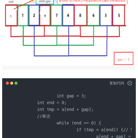
复制代码
	        int gap = 3;

	int end = 0;

	int tmp = a[end + gap];

	//单次

		while (end >= 0) {

			if (tmp < a[end]) {// 5小于9 满足条件

				a[end + gap] = a[end];//挪动
