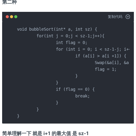
第二种
复制代码
void bubbleSort(int* a, int sz) {

	for(int j = 0;j < sz-1;j++){

		int flag = 0;

		for (int i = 0; i < sz-1-j; i++) {

			if (a[i] > a[i +1]) {

				Swap(&a[i], &a[i + 1]);

				flag = 1;

			}

		}

		if (flag == 0) {

			break;

		}

	}

}
简单理解一下 就是 i+1 的最大值 是 sz-1