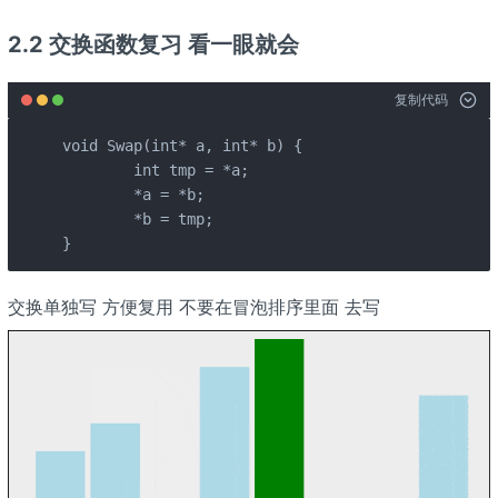
2.2 交换函数复习 看一眼就会
复制代码
void Swap(int* a, int* b) {

	int tmp = *a;

	*a = *b;

	*b = tmp;

}
交换单独写 方便复用 不要在冒泡排序里面 去写