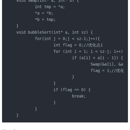
void Swap(int* a, int* b) {

	int tmp = *a;

	*a = *b;

	*b = tmp;

}

void bubbleSort(int* a, int sz) {

	for(int j = 0;j < sz-1;j++){

		int flag = 0;//优化点1

		for (int i = 1; i < sz-j; i++) {

			if (a[i] < a[i - 1]) {

				Swap(&a[i], &a[i - 1]);

				flag = 1;//优化点1

			}

		}

		if (flag == 0) {

			break;

		}

	}

}