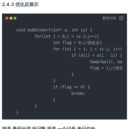
2.4.3 优化后展示
复制代码
void bubbleSort(int* a, int sz) {

	for(int j = 0;j < sz-1;j++){

		int flag = 0;//优化点1

		for (int i = 1; i < sz-j; i++) {

			if (a[i] < a[i - 1]) {

				Swap(&a[i], &a[i - 1]);

				flag = 1;//优化点1

			}

		}

		if (flag == 0) {

			break;

		}

	}

}
就是 最开始用 标记数 就是 一个记号 来记住哈