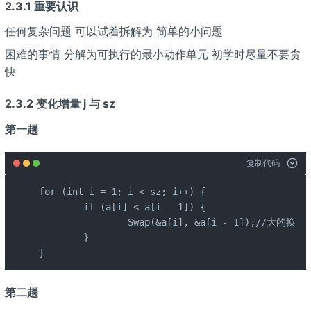
2.3.1 重要认识
任何复杂问题 可以试着拆解为 简单的小问题
困难的事情 分解为可执行的最小动作单元 初学时尽量不要贪
快
2.3.2 变化增量 j 与 sz
第一趟
复制代码
for (int i = 1; i < sz; i++) {

	if (a[i] < a[i - 1]) {

		Swap(&a[i], &a[i - 1]);//大的换到后面 是升序

	}

}
第二趟