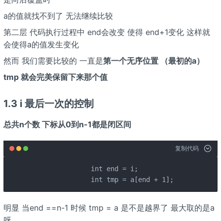
a
的值就找不到了 无法继续比较
第二层 代码执行过程中 end会改变 使得 end+1变化 这样就
会使得a
的值发生变化
然而 我们需要比较的 一直是
第一个无序位置 （最初的a
）
tmp 就会完美保留下来那个值
1.3 i 最后一次的控制
总共n个数 下标从0到n-1都是闭区间
复制代码
		int end = i;

		int tmp = a[end + 1];
明显 当end ==n-1 时候 tmp = a
是不是越界了 最大取的是a
呀