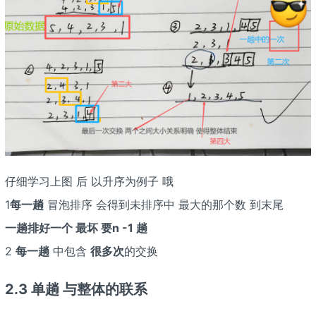
仔细学习上图 后 以升序为例子 哦
1
每一趟
冒泡排序 会得到未排序中 最大的那个数 到末尾
一趟排好一个 最坏 要n -1 趟
2
每一趟
中包含
很多次
的交换
2.3 单趟 与整体的联系