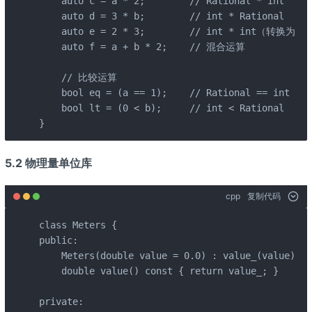
    auto c = a * 2;        // Rational * int

    auto d = 3 * b;        // int * Rational

    auto e = 2 * 3;        // int * int（转换为 Ra
    auto f = a + b * 2;    // 混合运算

    // 比较运算

    bool eq = (a == 1);    // Rational == int

    bool lt = (0 < b);     // int < Rational

}
5.2 物理量单位库
cpp
复制代码
class Meters {

public:

    Meters(double value = 0.0) : value_(value) {}

    double value() const { return value_; }

private:
