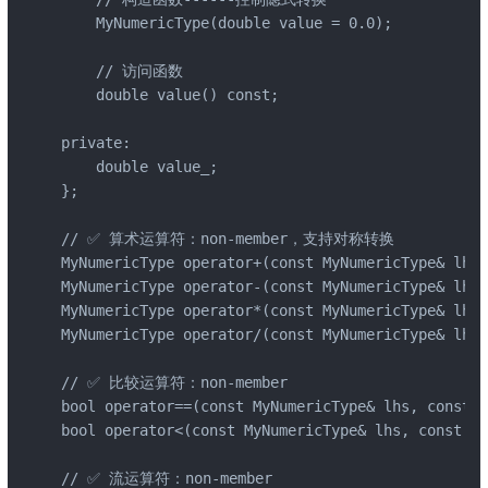
    MyNumericType(double value = 0.0);

    // 访问函数

    double value() const;

private:

    double value_;

};

// ✅ 算术运算符：non-member，支持对称转换

MyNumericType operator+(const MyNumericType& lhs,
MyNumericType operator-(const MyNumericType& lhs,
MyNumericType operator*(const MyNumericType& lhs,
MyNumericType operator/(const MyNumericType& lhs,
// ✅ 比较运算符：non-member

bool operator==(const MyNumericType& lhs, const M
bool operator<(const MyNumericType& lhs, const My
// ✅ 流运算符：non-member
