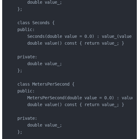
    double value_;

};

class Seconds {

public:

    Seconds(double value = 0.0) : value_(value) {}
    double value() const { return value_; }

private:

    double value_;

};

class MetersPerSecond {

public:

    MetersPerSecond(double value = 0.0) : value_(
    double value() const { return value_; }

private:

    double value_;

};
