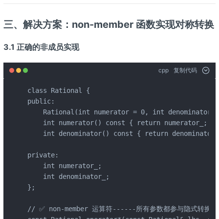
三、解决方案：non-member 函数实现对称转换
3.1 正确的非成员实现
cpp
复制代码
class Rational {

public:

    Rational(int numerator = 0, int denominator =
    int numerator() const { return numerator_; }

    int denominator() const { return denominator_
private:

    int numerator_;

    int denominator_;

};

// ✅ non-member 运算符------所有参数都参与隐式转换
