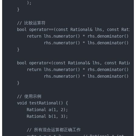
    );

}

// 比较运算符

bool operator==(const Rational& lhs, const Ration
    return lhs.numerator() * rhs.denominator() == 
           rhs.numerator() * lhs.denominator();

}

bool operator<(const Rational& lhs, const Rationa
    return lhs.numerator() * rhs.denominator() < 

           rhs.numerator() * lhs.denominator();

}

// 使用示例

void testRational() {

    Rational a(1, 2);

    Rational b(1, 3);

    // 所有混合运算都正确工作
