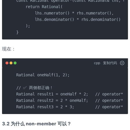
const Rational operator*(const Rational& lhs, con
    return Rational(

        lhs.numerator() * rhs.numerator(),

        lhs.denominator() * rhs.denominator()

    );

}
现在：
cpp
复制代码
Rational oneHalf(1, 2);

// ✅ 两侧都正确！

Rational result1 = oneHalf * 2;   // operator*(on
Rational result2 = 2 * oneHalf;   // operator*(Ra
Rational result3 = 2 * 3;         // operator*(Ra
3.2 为什么 non-member 可以？