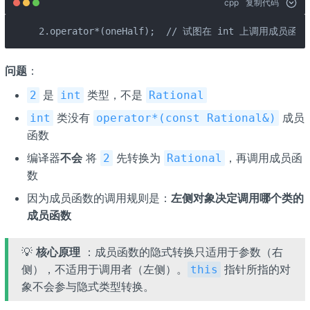
cpp
复制代码
2.operator*(oneHalf);  // 试图在 int 上调用成员函
问题
：
是
类型，不是
2
int
Rational
类没有
成员
int
operator*(const Rational&)
函数
编译器
不会
将
先转换为
，再调用成员函
2
Rational
数
因为成员函数的调用规则是：
左侧对象决定调用哪个类的
成员函数
💡
核心原理
：成员函数的隐式转换只适用于参数（右
侧），不适用于调用者（左侧）。
指针所指的对
this
象不会参与隐式类型转换。