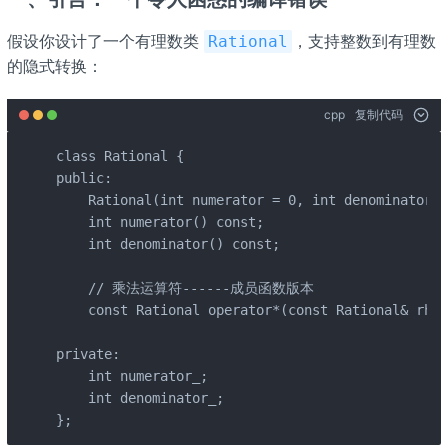
假设你设计了一个有理数类
，支持整数到有理数
Rational
的隐式转换：
cpp
复制代码
class Rational {

public:

    Rational(int numerator = 0, int denominato
    int numerator() const;

    int denominator() const;

    // 乘法运算符------成员函数版本

    const Rational operator*(const Rational& rhs)
private:

    int numerator_;

    int denominator_;

};