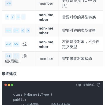
必须是成员（C++语
->
member
法）
non-me
需要对称的类型转换
*
/
+
-
mber
non-me
需要对称的类型转换
==
!=
<
>
mber
左侧是流对象，不是自
non-me
（流）
<<
>>
mber
定义类型
（前
++
--
需要修改对象状态
member
缀/后缀）
最终建议
cpp
复制代码
class MyNumericType {

public:

    // 构造函数------控制隐式转换
