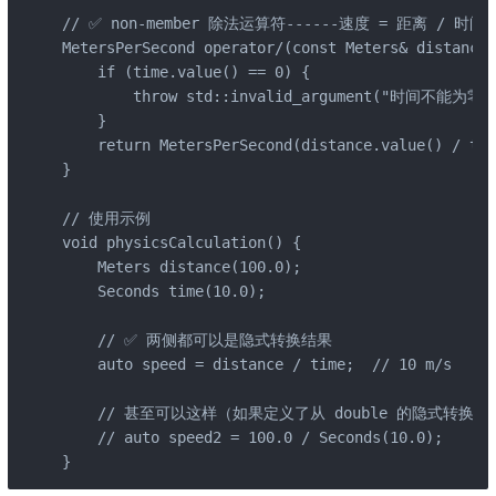
// ✅ non-member 除法运算符------速度 = 距离 / 时间

MetersPerSecond operator/(const Meters& distance,
    if (time.value() == 0) {

        throw std::invalid_argument("时间不能为零")
    }

    return MetersPerSecond(distance.value() / tim
}

// 使用示例

void physicsCalculation() {

    Meters distance(100.0);

    Seconds time(10.0);

    // ✅ 两侧都可以是隐式转换结果

    auto speed = distance / time;  // 10 m/s

    // 甚至可以这样（如果定义了从 double 的隐式转换）

    // auto speed2 = 100.0 / Seconds(10.0);

}