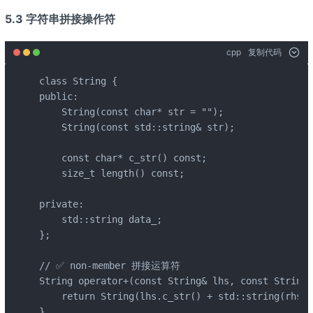
5.3 字符串拼接操作符
cpp
复制代码
class String {

public:

    String(const char* str = "");

    String(const std::string& str);

    const char* c_str() const;

    size_t length() const;

private:

    std::string data_;

};

// ✅ non-member 拼接运算符

String operator+(const String& lhs, const String&
    return String(lhs.c_str() + std::string(rhs.c
}
