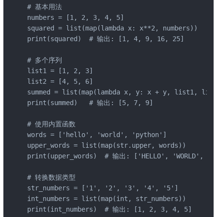
# 基本用法

numbers = [1, 2, 3, 4, 5]

squared = list(map(lambda x: x**2, numbers))

print(squared)  # 输出: [1, 4, 9, 16, 25]

# 多个序列

list1 = [1, 2, 3]

list2 = [4, 5, 6]

summed = list(map(lambda x, y: x + y, list1, list
print(summed)   # 输出: [5, 7, 9]

# 使用内置函数

words = ['hello', 'world', 'python']

upper_words = list(map(str.upper, words))

print(upper_words)  # 输出: ['HELLO', 'WORLD', 'PY
# 转换数据类型

str_numbers = ['1', '2', '3', '4', '5']

int_numbers = list(map(int, str_numbers))

print(int_numbers)  # 输出: [1, 2, 3, 4, 5]