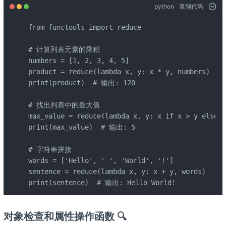
python
复制代码
from functools import reduce

# 计算列表元素的乘积

numbers = [1, 2, 3, 4, 5]

product = reduce(lambda x, y: x * y, numbers)

print(product)  # 输出: 120

# 找出列表中的最大值

max_value = reduce(lambda x, y: x if x > y else y
print(max_value)  # 输出: 5

# 字符串拼接

words = ['Hello', ' ', 'World', '!']

sentence = reduce(lambda x, y: x + y, words)

print(sentence)  # 输出: Hello World!
对象检查和属性操作函数 🔍