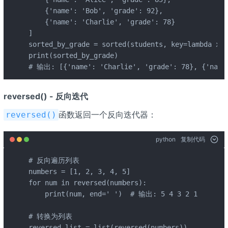
    {'name': 'Bob', 'grade': 92},

    {'name': 'Charlie', 'grade': 78}

]

sorted_by_grade = sorted(students, key=lambda x: 
print(sorted_by_grade)

# 输出: [{'name': 'Charlie', 'grade': 78}, {'name'
reversed() - 反向迭代
函数返回一个反向迭代器：
reversed()
python
复制代码
# 反向遍历列表

numbers = [1, 2, 3, 4, 5]

for num in reversed(numbers):

    print(num, end=' ')  # 输出: 5 4 3 2 1

# 转换为列表

reversed_list = list(reversed(numbers))
