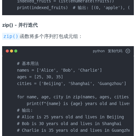
indexed_fruits = list(enumerate(fruits))

print(indexed_fruits)  # 输出: [(0, 'apple'), (1, 
zip() - 并行迭代
函数将多个序列打包成元组：
zip()
python
复制代码
# 基本用法

names = ['Alice', 'Bob', 'Charlie']

ages = [25, 30, 35]

cities = ['Beijing', 'Shanghai', 'Guangzhou']

for name, age, city in zip(names, ages, cities):

    print(f"{name} is {age} years old and lives i
# 输出:

# Alice is 25 years old and lives in Beijing

# Bob is 30 years old and lives in Shanghai

# Charlie is 35 years old and lives in Guangzhou
