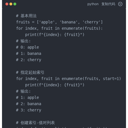
python
复制代码
# 基本用法

fruits = ['apple', 'banana', 'cherry']

for index, fruit in enumerate(fruits):

    print(f"{index}: {fruit}")

# 输出:

# 0: apple

# 1: banana

# 2: cherry

# 指定起始索引

for index, fruit in enumerate(fruits, start=1):

    print(f"{index}: {fruit}")

# 输出:

# 1: apple

# 2: banana

# 3: cherry

# 创建索引-值对列表
