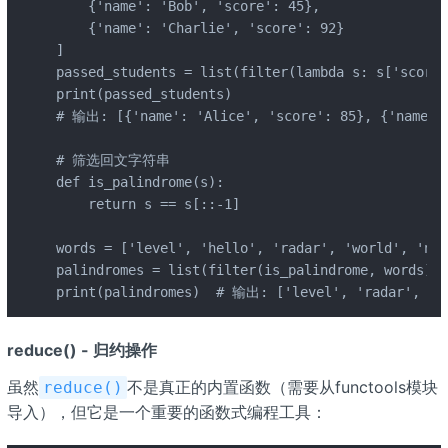
    {'name': 'Bob', 'score': 45},

    {'name': 'Charlie', 'score': 92}

]

passed_students = list(filter(lambda s: s['score'
print(passed_students)

# 输出: [{'name': 'Alice', 'score': 85}, {'name': 
# 筛选回文字符串

def is_palindrome(s):

    return s == s[::-1]

words = ['level', 'hello', 'radar', 'world', 'noo
palindromes = list(filter(is_palindrome, words))

print(palindromes)  # 输出: ['level', 'radar', 'n
reduce() - 归约操作
虽然
不是真正的内置函数（需要从functools模块
reduce()
导入），但它是一个重要的函数式编程工具：