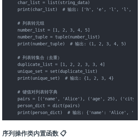
char_list = list(string_data)

print(char_list)  # 输出: ['h', 'e', 'l', 'l', 'o'
# 列表转元组

number_list = [1, 2, 3, 4, 5]

number_tuple = tuple(number_list)

print(number_tuple)  # 输出: (1, 2, 3, 4, 5)

# 列表转集合（去重）

duplicate_list = [1, 2, 2, 3, 3, 4]

unique_set = set(duplicate_list)

print(unique_set)  # 输出: {1, 2, 3, 4}

# 键值对列表转字典

pairs = [('name', 'Alice'), ('age', 25), ('city',
person_dict = dict(pairs)

print(person_dict)  # 输出: {'name': 'Alice', 'age
序列操作类内置函数 📋