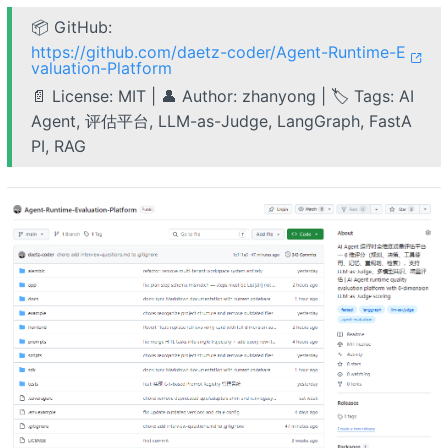
📦 GitHub:
https://github.com/daetz-coder/Agent-Runtime-E
valuation-Platform
📄 License: MIT | 👤 Author: zhanyong | 🏷️ Tags: AI
Agent, 评估平台, LLM-as-Judge, LangGraph, FastA
PI, RAG