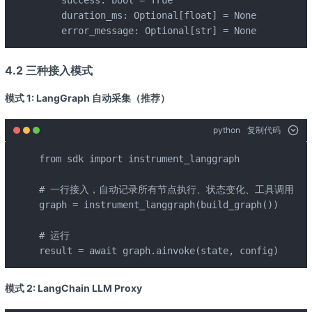
    duration_ms: Optional[float] = None

    error_message: Optional[str] = None
4.2 三种接入模式
模式 1: LangGraph 自动采集（推荐）
python
复制代码
from sdk import instrument_langgraph

# 一行接入，自动记录所有节点执行、状态变化、工具调用

graph = instrument_langgraph(build_graph())

# 运行

result = await graph.ainvoke(state, config)
模式 2: LangChain LLM Proxy