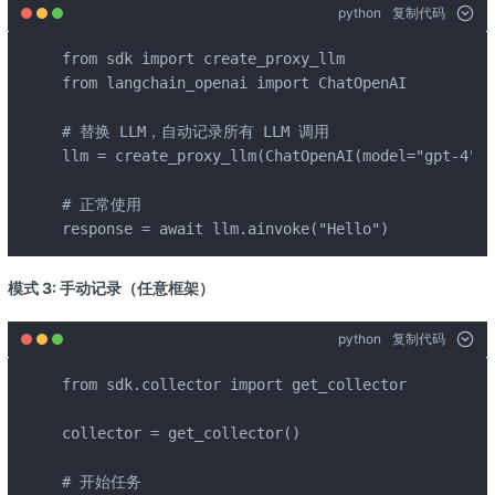
python
复制代码
from sdk import create_proxy_llm

from langchain_openai import ChatOpenAI

# 替换 LLM，自动记录所有 LLM 调用

llm = create_proxy_llm(ChatOpenAI(model="gpt-4"))

# 正常使用

response = await llm.ainvoke("Hello")
模式 3: 手动记录（任意框架）
python
复制代码
from sdk.collector import get_collector

collector = get_collector()

# 开始任务
