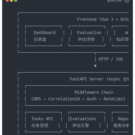
复制代码
┌────────────────────────────────────────────────
│                        Frontend (Vue 3 + EChart
│  ┌──────────────┐  ┌──────────────┐  ┌─────────
│  │   Dashboard   │  │  Evaluation  │  │    Wiki
│  │   仪表盘      │  │   评估详情   │  │  知识管理   
│  └──────────────┘  └──────────────┘  └─────────
└───────────────────────────────┬────────────────
                                │ HTTP / SSE

                                ▼

┌────────────────────────────────────────────────
│                     FastAPI Server (Async 全链路)
│  ┌─────────────────────────────────────────────
│  │                    Middleware Chain         
│  │  CORS → CorrelationId → Auth → RateLimit → P
│  └─────────────────────────────────────────────
│  ┌──────────────┐  ┌──────────────┐  ┌─────────
│  │  Tasks API   │  │Evaluations   │  │  Reports
│  │  任务管理    │  │  评估引擎    │  │  报表分析    │
│  └──────────────┘  └──────────────┘  └─────────