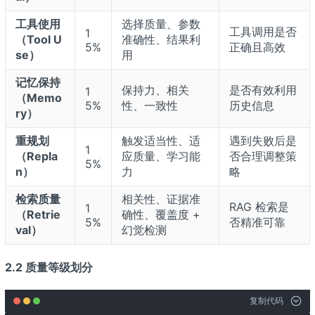
工具使用
选择质量、参数
工具调用是否
1
（Tool U
准确性、结果利
5%
正确且高效
se）
用
记忆保持
保持力、相关
是否有效利用
1
（Memo
5%
性、一致性
历史信息
ry）
重规划
触发适当性、适
遇到失败后是
1
（Repla
应质量、学习能
否合理调整策
5%
n）
力
略
检索质量
相关性、证据准
RAG 检索是
1
（Retrie
确性、覆盖度 +
5%
否精准可靠
val）
幻觉检测
2.2 质量等级划分
复制代码