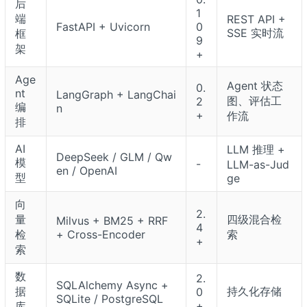
后
1
端
REST API +
FastAPI + Uvicorn
0
SSE 实时流
框
9
架
+
Age
Agent 状态
0.
nt
LangGraph + LangChai
图、评估工
2
编
n
+
作流
排
AI
LLM 推理 +
DeepSeek / GLM / Qw
模
-
LLM-as-Jud
en / OpenAI
型
ge
向
2.
量
四级混合检
Milvus + BM25 + RRF
4
检
+ Cross-Encoder
索
+
索
数
2.
SQLAlchemy Async +
据
持久化存储
0
SQLite / PostgreSQL
+
库