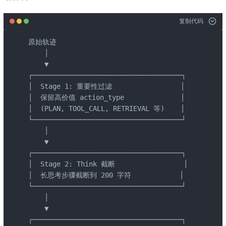
复制代码
原始轨迹

    │

    ▼

┌─────────────────────────────────────┐

│  Stage 1: 重要性过滤                 │

│  保留高价值 action_type              │

│  (PLAN, TOOL_CALL, RETRIEVAL 等)    │

└─────────────────────────────────────┘

    │

    ▼

┌─────────────────────────────────────┐

│  Stage 2: Think 截断                 │

│  长思考步骤截断到 200 字符            │

└─────────────────────────────────────┘

    │

    ▼

┌─────────────────────────────────────┐
