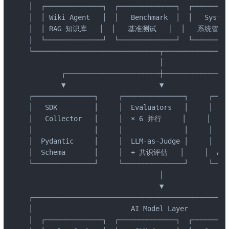
│  ┌──────────────┐  ┌──────────────┐  ┌─────────
│  │ Wiki Agent   │  │   Benchmark  │  │   System
│  │ RAG 知识库   │  │   基准测试   │  │   系统管理   
│  └──────────────┘  └──────────────┘  └─────────
└───────────────────────────────┬────────────────
                                │

        ┌───────────────────────┼────────────────
        ▼                       ▼                
┌───────────────┐     ┌───────────────┐     ┌────
│   SDK         │     │  Evaluators   │     │   D
│   Collector   │     │  × 6 并行     │     │  SQL
│               │     │               │     │    
│  Pydantic     │     │  LLM-as-Judge │     │  SQ
│  Schema       │     │  + 共识评估   │     │  Asyn
└───────────────┘     └───────────────┘     └────
                                │

                                ▼

┌────────────────────────────────────────────────
│                        AI Model Layer          
│  ┌──────────────┐  ┌──────────────┐  ┌─────────