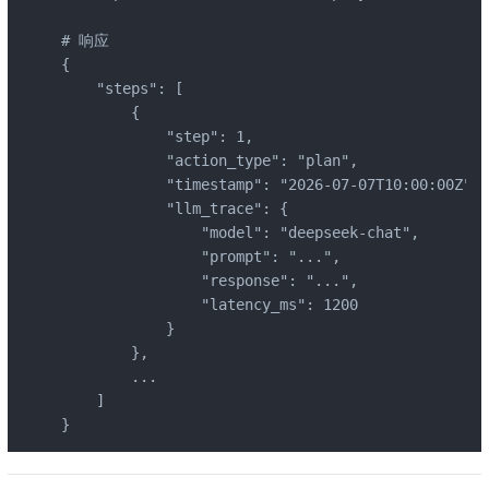
# 响应

{

    "steps": [

        {

            "step": 1,

            "action_type": "plan",

            "timestamp": "2026-07-07T10:00:00Z",

            "llm_trace": {

                "model": "deepseek-chat",

                "prompt": "...",

                "response": "...",

                "latency_ms": 1200

            }

        },

        ...

    ]

}