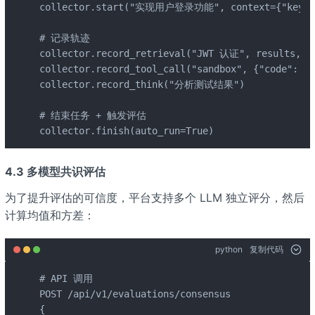
collector.start("实现用户登录功能", context={"key_fa
# 记录轨迹

collector.record_retrieval("JWT 认证", results, du
collector.record_tool_call("sandbox", {"code": ".
collector.record_think("分析测试结果")

# 结束任务 + 触发评估

collector.finish(auto_run=True)
4.3 多模型共识评估
为了提升评估的可信度，平台支持多个 LLM 独立评分，然后
计算均值和方差：
python
复制代码
# API 调用

POST /api/v1/evaluations/consensus

{
