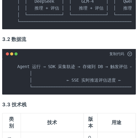
│  │   DeepSeek   │  │    GLM-4     │  │   Qwen-P
│  │   推理 + 评估 │  │   推理 + 评估 │  │   推理 + 评
│  └──────────────┘  └──────────────┘  └─────────
└────────────────────────────────────────────────
3.2 数据流
复制代码
Agent 运行 → SDK 采集轨迹 → 存储到 DB → 触发评估 →
     │                                           
     │              ← SSE 实时推送评估进度 ←         
     └───────────────────────────────────────────
3.3 技术栈
类
版
技术
用途
别
本
0.