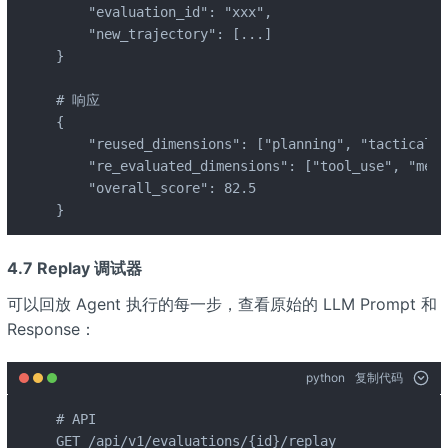
    "evaluation_id": "xxx",

    "new_trajectory": [...]

}

# 响应

{

    "reused_dimensions": ["planning", "tactica
    "re_evaluated_dimensions": ["tool_use", "me
    "overall_score": 82.5

}
4.7 Replay 调试器
可以回放 Agent 执行的每一步，查看原始的 LLM Prompt 和
Response：
python
复制代码
# API

GET /api/v1/evaluations/{id}/replay
