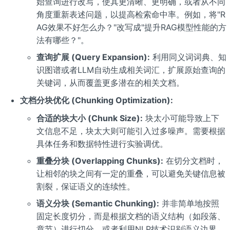
始查询进行改写，使其更清晰、更明确，或者从不同
角度重新表述问题，以提高检索命中率。例如，将"R
AG效果不好怎么办？"改写成"提升RAG模型性能的方
法有哪些？"。
查询扩展 (Query Expansion):
利用同义词词典、知
识图谱或者LLM自动生成相关词汇，扩展原始查询的
关键词，从而覆盖更多潜在的相关文档。
文档分块优化 (Chunking Optimization):
合适的块大小 (Chunk Size):
块太小可能导致上下
文信息不足，块太大则可能引入过多噪声。需要根据
具体任务和数据特性进行实验调优。
重叠分块 (Overlapping Chunks):
在切分文档时，
让相邻的块之间有一定的重叠，可以避免关键信息被
割裂，保证语义的连续性。
语义分块 (Semantic Chunking):
并非简单地按照
固定长度切分，而是根据文档的语义结构（如段落、
章节）进行切分，或者利用NLP技术识别语义边界。