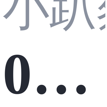
小趴
02