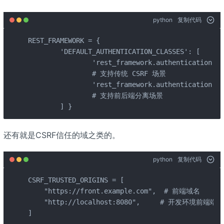
python
复制代码
REST_FRAMEWORK = { 

	'DEFAULT_AUTHENTICATION_CLASSES': [  

		'rest_framework.authentication.SessionAuthentication', 

		# 支持传统 CSRF 场景 

		'rest_framework.authentication.TokenAuthentication', 

		# 支持前后端分离场景 

	] }
还有就是CSRF信任的域之类的。
python
复制代码
CSRF_TRUSTED_ORIGINS = [

    "https://front.example.com",  # 前端域名

    "http://localhost:8080",     # 开发环境前端端口

]