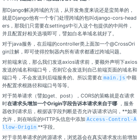
那Django解决跨域的方法，从开发角度来说还是蛮简单的，
就是Django他有一个专门处理跨域的包叫django-cors-head
ers，那我们只需要在settings中引入这个包提供的中间件，
并且配置好相关选项即可，譬如白名单域名就好了。
对于java服务，在后端的controller类上面加一个@CrossOri
gin注解，即可使得控制器内所有请求都通过跨域问题。
对前端来说，那么我们发送axios请求前，要额外声明下axios
发送的域名和端口号，否则它会发送到自己前端页面的域名和
端口号，不会发送到后端服务的。所以需要在
中额
main.js
外配置求根路径和端口号等等。
对于简单请求（譬如get、post），CORS的策略就是在请求
时
在请求头增加一个Origin字段告诉本请求来自于哪
，服务
器收到请求后，根据该字段判断是否允许该请求访问，**如果
允许，则在响应的HTTP头信息中添加
Access-Control-A
**字段。
llow-Origin
对于非简单请求的跨源请求，浏览器会在真实请求发出前增加