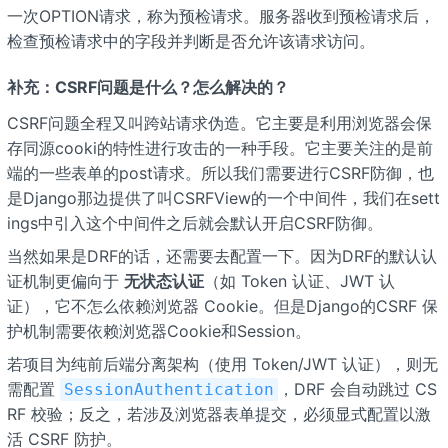
一次OPTION请求，称为预检请求。服务器收到预检请求后，
检查预检请求中的字段并判断是否允许该请求访问。
补充：CSRF问题是什么？怎么解决的？
CSRF问题全程又叫跨站请求伪造。它主要是利用浏览器会保
存同源cooki的特性进行攻击的一种手段。它主要关注的是前
端的一些表单的post请求。所以我们需要进行CSRF防御，也
是Django那边提供了叫CSRFView的一个中间件，我们在sett
ings中引入这个中间件之后就会默认开启CSRF防御。
当然如果是DRF的话，还需要去配置一下。因为DRF的默认认
证机制更偏向于
无状态认证
（如 Token 认证、JWT 认
证），它不怎么依赖浏览器 Cookie。但是Django的CSRF 保
护机制需要依赖浏览器Cookie和Session。
若项目为纯前后端分离架构（使用 Token/JWT 认证），则无
需配置
，DRF 会自动跳过 CS
SessionAuthentication
RF 校验；反之，若涉及浏览器表单提交，必须显式配置以激
活 CSRF 防护。