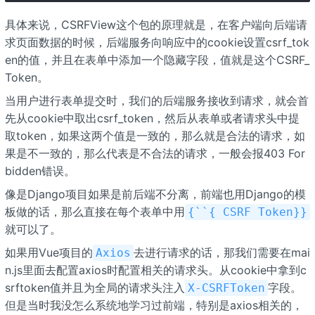
具体来说，CSRFView这个包的原理就是，在客户端向后端请
求页面数据的时候，后端服务向响应中的cookie设置csrf_tok
en的值，并且在表单中添加一个隐藏字段，值就是这个CSRF_
Token。
当用户进行表单提交时，我们的后端服务接收到请求，就会首
先从cookie中取出csrf_token，然后从表单或者请求头中提
取token，如果这两个值是一致的，那么就是合法的请求，如
果是不一致的，那么代表是不合法的请求，一般会报403 For
bidden错误。
像是Django项目如果是前后端不分离，前端也用Django的模
板做的话，那么直接在每个表单中用
{``{ CSRF Token}}
就可以了。
如果用Vue项目的
去进行请求的话，那我们需要在mai
Axios
n.js里面去配置axios时配置相关的请求头。从cookie中拿到c
srftoken值并且为全局的请求头注入
字段。
X-CSRFToken
但是当时我没怎么系统地学习过前端，特别是axios相关的，