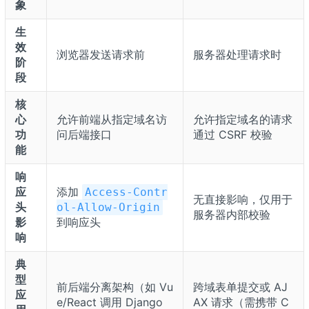
象
生
效
浏览器发送请求前
服务器处理请求时
阶
段
核
心
允许前端从指定域名访
允许指定域名的请求
功
问后端接口
通过 CSRF 校验
能
响
应
添加
Access-Contr
无直接影响，仅用于
头
ol-Allow-Origin
服务器内部校验
影
到响应头
响
典
型
前后端分离架构（如 Vu
跨域表单提交或 AJ
应
e/React 调用 Django
AX 请求（需携带 C