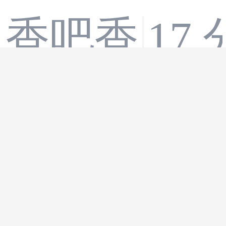
香吧香
17
Python
python
基础语
IT小盘
19