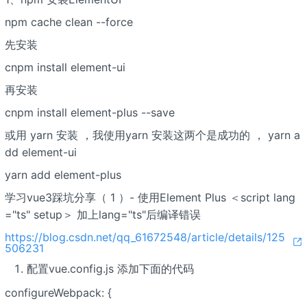
npm cache clean --force
先安装
cnpm install element-ui
再安装
cnpm install element-plus --save
或用 yarn 安装 ，我使用yarn 安装这两个是成功的 ， yarn a
dd element-ui
yarn add element-plus
学习vue3踩坑分享（ 1 ）- 使用Element Plus ＜script lang
="ts" setup＞ 加上lang="ts"后编译错误
https://blog.csdn.net/qq_61672548/article/details/125
506231
配置vue.config.js 添加下面的代码
configureWebpack: {