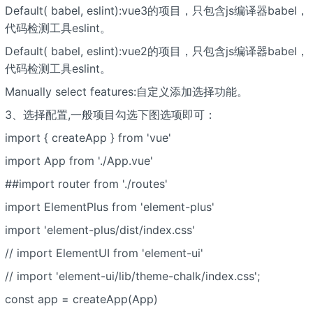
Default(
babel, eslint):vue3的项目，只包含js编译器babel，
代码检测工具eslint。
Default(
babel, eslint):vue2的项目，只包含js编译器babel，
代码检测工具eslint。
Manually select features:自定义添加选择功能。
3、选择配置,一般项目勾选下图选项即可：
import { createApp } from 'vue'
import App from './App.vue'
##import router from './routes'
import ElementPlus from 'element-plus'
import 'element-plus/dist/index.css'
// import ElementUI from 'element-ui'
// import 'element-ui/lib/theme-chalk/index.css';
const app = createApp(App)