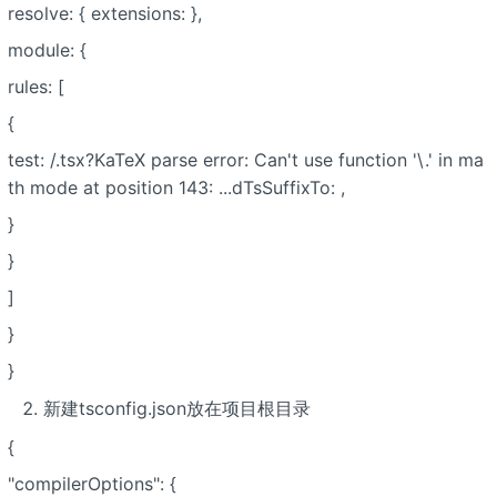
resolve: { extensions:
},
module: {
rules: [
{
test: /.tsx?KaTeX parse error: Can't use function '\.' in ma
th mode at position 143: ...dTsSuffixTo:
,
}
}
]
}
}
新建tsconfig.json放在项目根目录
{
"compilerOptions": {