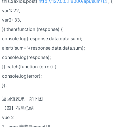
this.$axios.post('
http://127.0.0.1:8000/api/sum/
', {
var1: 22,
var2: 33,
}).then(function (response) {
console.log(response.data.data.sum);
alert('sum='+response.data.data.sum);
console.log(response);
}).catch(function (error) {
console.log(error);
});
返回值效果：如下图
【四】布局总结：
vue 2
1、npm 安装ElementUI