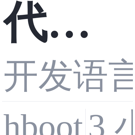
代驾
开发语
系统
3
hboot