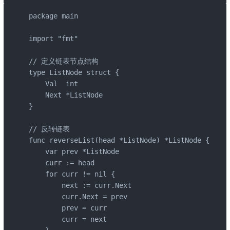
package main

import "fmt"

// 定义链表节点结构  

type ListNode struct {  

    Val  int  

    Next *ListNode  

}

// 反转链表  

func reverseList(head *ListNode) *ListNode {  

    var prev *ListNode  

    curr := head  

    for curr != nil {  

        next := curr.Next  

        curr.Next = prev  

        prev = curr  

        curr = next  
