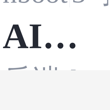
架构
AI工
拆
后端
·
lan
程师
解：