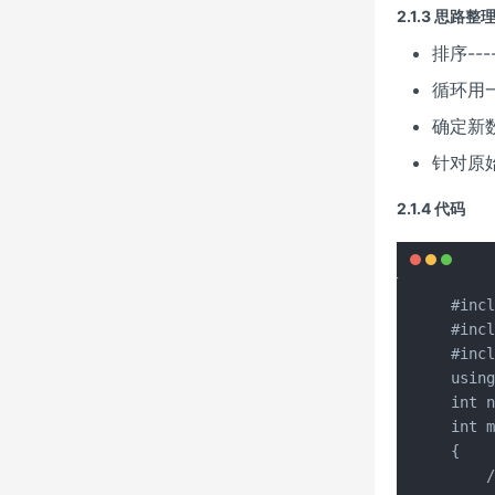
2.1.3 思路整
排序----
循环用
确定新
针对原
2.1.4 代码
#incl
#incl
#incl
using
int n
int m
{

    