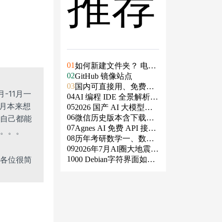
推荐
01
如何新建文件夹？ 电脑
02
新建文件夹的4种方法
GitHub 镜像站点
03
国内可直接用、免费额
-11月一
04
度/永久免费的大模型AP
AI 编程 IDE 全景解析 2
月本来想
05
I清单（含 SiliconFlow、
026：Agent 全面接管开
2026 国产 AI 大模型横
06
火山、阿里、智谱、百
发链路
评：DeepSeek、通义千
微信历史版本含下载地
自己都能
07
度、Kimi、DeepSeek、
问、Kimi、文心一言、
址（ Windows PC | 安卓
Agnes AI 免费 API 接入
。。。
08
DMXAPI 等）
星火、豆包谁更能打？
| MAC ）及设置微信不
指南：文本、生图、生
历年考研数学一、数学
09
更新
视频，一套接口全免费
二、数学三真题试卷及
2026年7月AI圈大地震：
10
各位很简
答案PDF
GPT-5.6被政府限制、Cl
00 Debian字符界面如何
aude入驻Slack、Anthrop
支持中文
ic自研芯片