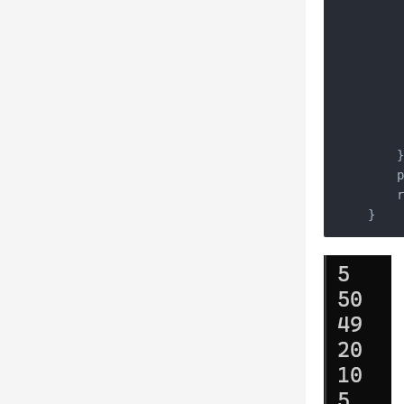
   
   
   
     
     
        	
	
    }
    p
    r
}