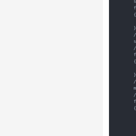
    s
    f
    {
     
    }
    
    s
   
    f
    {
     
    }
    
    m
    
    f
    {
     
     
     
     