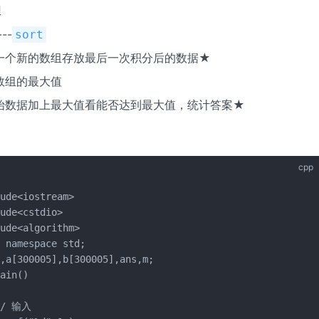
理
--
sort
一个新的数组存放最后一次积分后的数据★
数组的最大值
始数据加上最大值看能否达到最大值，统计答案★
cpp
ude<iostream>

ude<cstdio>

ude<algorithm>

 namespace std;

,a[300005],b[300005],ans,m;

ain()

// 输入
