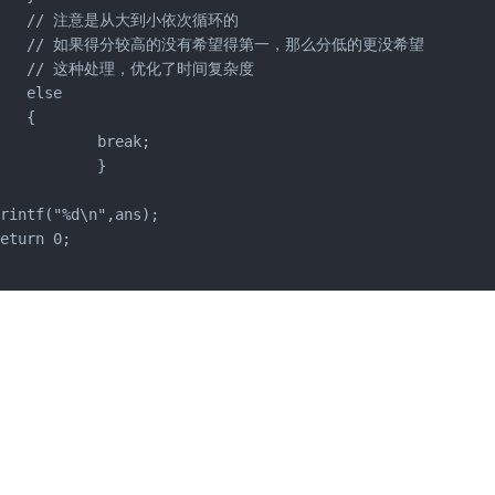
     // 注意是从大到小依次循环的

     // 如果得分较高的没有希望得第一，那么分低的更没希望

     // 这种处理，优化了时间复杂度

   else

   {

break;

	}



rintf("%d\n",ans);

eturn 0;
