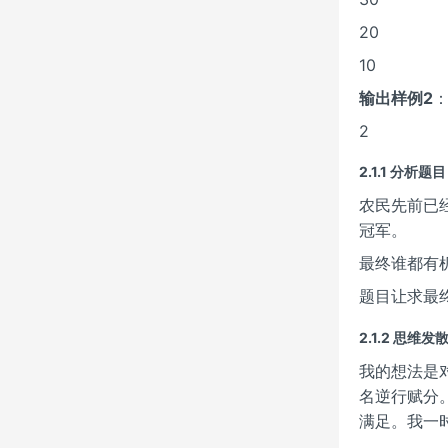
20
10
输出样例2
2
2.1.1 分析题目
农民先前已
冠军。
最终谁都有
题目让求最
2.1.2 思维发
我的想法是
名逆行赋分
满足。我一