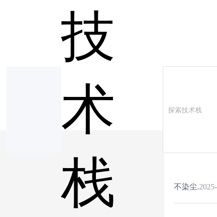
技
术
栈
不染尘.
2025-