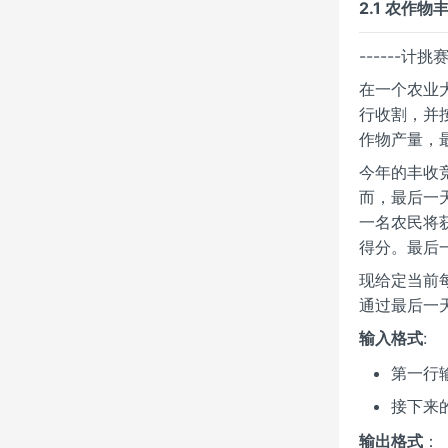
2.1 农作物
------计
在一个农业
行收割，并
作物产量，
今年的丰收
而，最后一
一名农民将获
得分。最后
现给定当前
通过最后一
输入格式
:
第一行
接下来
输出格式
：