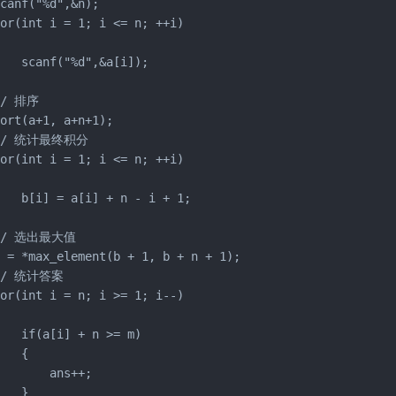
canf("%d",&n);

or(int i = 1; i <= n; ++i)



   scanf("%d",&a[i]);



// 排序

ort(a+1, a+n+1);

 // 统计最终积分

or(int i = 1; i <= n; ++i)



   b[i] = a[i] + n - i + 1;



// 选出最大值

 = *max_element(b + 1, b + n + 1);

// 统计答案

or(int i = n; i >= 1; i--)



   if(a[i] + n >= m)

   {

       ans++;

   }
