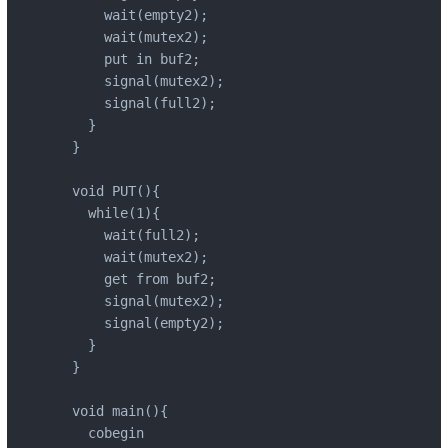
      wait(empty2);

      wait(mutex2);

      put in buf2;

      signal(mutex2);

      signal(full2);

    }

  }

  void PUT(){

    while(1){

      wait(full2);

      wait(mutex2);

      get from buf2;

      signal(mutex2);

      signal(empty2);

    }

  }

  void main(){

    cobegin
