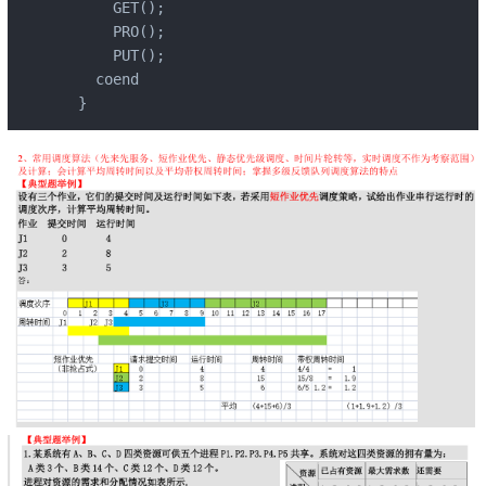
      GET();

      PRO();

      PUT();

    coend

  }