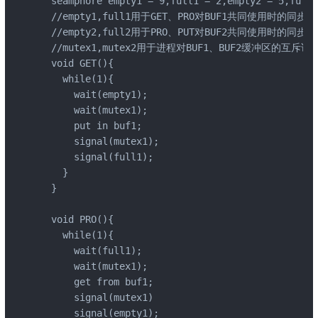
  seamphore empty1 = 9,full1 = 2,empty2 = 5,full2
  //empty1,full1用于GET、PRO对BUF1共同使用时的同步控
  //empty2,full2用于PRO、PUT对BUF2共同使用时的同步控
  //mutex1,mutex2用于进程对BUF1、BUF2缓冲区的互斥访问
  void GET(){

    while(1){

      wait(empty1);

      wait(mutex1);

      put in buf1;

      signal(mutex1);

      signal(full1);

    }

  }

  void PRO(){

    while(1){

      wait(full1);

      wait(mutex1);

      get from buf1;

      signal(mutex1)

      signal(empty1);
