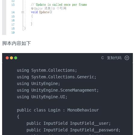
脚本内容如下
C
复制代码
using System.Collections;

using System.Collections.Generic;

using UnityEngine;

using UnityEngine.SceneManagement;

using UnityEngine.UI;

public class Login : MonoBehaviour

{

    public InputField InputField__user; 

    public InputField InputField__password; 
