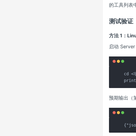
的工具列表
测试验证
方法 1：Lin
启动 Serv
cd <
prin
预期输出（
{"js