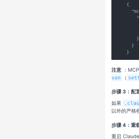
{

  "mc
    "
     
    
    }
  }

}
注意
：MCP
（
son
set
步骤 3：配
如果
.cla
以外的严格
步骤 4：重载 
重启 Clau