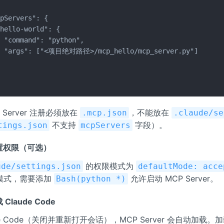
pServers": {

hello-world": {

 "command": "python",

  "args": ["<项目绝对路径>/mcp_hello/mcp_server.py"]



 Server 注册必须放在
，不能放在
.mcp.json
.claude/se
不支持
字段）。
tings.json
mcpServers
置权限（可选）
的权限模式为
ude/settings.json
defaultMode: acce
模式，需要添加
允许启动 MCP Server。
Bash(python *)
Claude Code
de Code（关闭并重新打开会话），MCP Server 会自动加载。加载