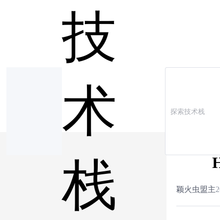
技
术
栈
颖火虫盟主
2