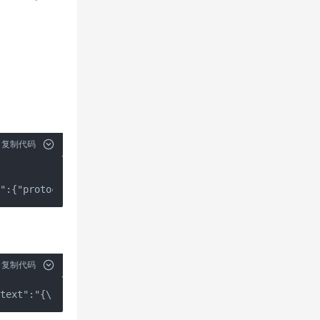
复制代码
s":{"protocolVersion":"2024-11-05","capabilities":{},"cl
复制代码
"text":"{\"message\": \"Hello Claude Code!\", \"status\"