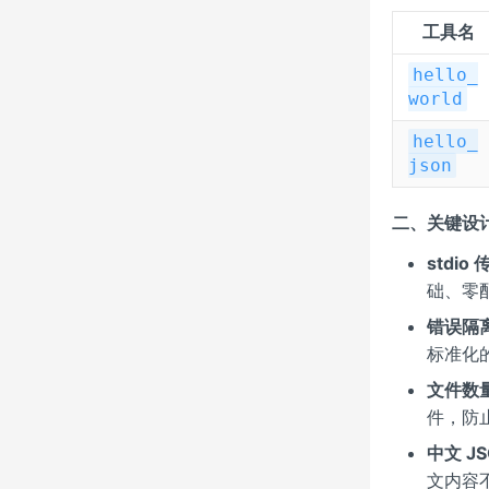
工具名
hello_
world
hello_
json
二、关键设
stdio 
础、零
错误隔
标准化
文件数
件，防
中文 J
文内容