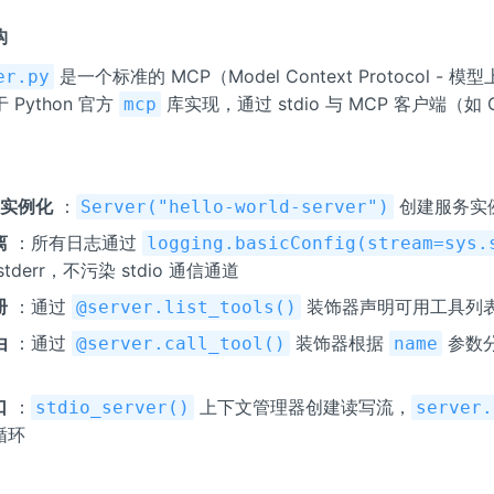
构
是一个标准的 MCP（Model Context Protocol - 
er.py
于 Python 官方
库实现，通过 stdio 与 MCP 客户端（如 Cl
mcp
r 实例化
：
创建服务实
Server("hello-world-server")
离
：所有日志通过
logging.basicConfig(stream=sys.
tderr，不污染 stdio 通信通道
册
：通过
装饰器声明可用工具列
@server.list_tools()
由
：通过
装饰器根据
参数
@server.call_tool()
name
口
：
上下文管理器创建读写流，
stdio_server()
server.
循环