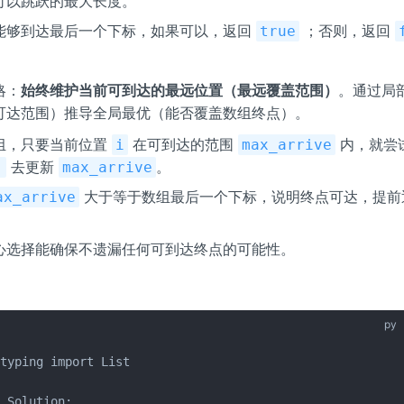
可以跳跃的最大长度。
能够到达最后一个下标，如果可以，返回
；否则，返回
true
略：
始终维护当前可到达的最远位置（最远覆盖范围）
。通过局
可达范围）推导全局最优（能否覆盖数组终点）。
组，只要当前位置
在可到达的范围
内，就尝
i
max_arrive
去更新
。
]
max_arrive
大于等于数组最后一个下标，说明终点可达，提
ax_arrive
心选择能确保不遗漏任何可到达终点的可能性。
py
typing import List

 Solution:
