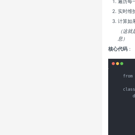
遍历每
实时维
计算如
（这就
息）
核心代码
：
from 
class
    d
     
   
     
     
     