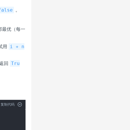
。
false
部最优（每一
试用
i + n
前返回
Tru
复制代码