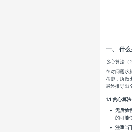
一、 什
贪心算法（Gr
在对问题求
考虑，所做
最终推导出
1.1 贪心
无后效
的可能
注重当