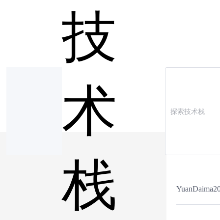
技
术
栈
YuanDaima2