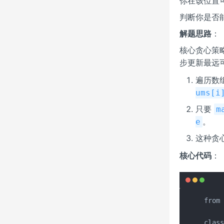
你在该位置
判断你是否
解题思路
：
核心贪心策
步更新最远
遍历数
ums[i
只要
m
。
e
这种贪
核心代码
：
from 
class