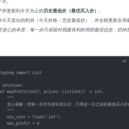
一天。
护并更新到今天为止的
历史最低价（最优买入价）
。
果今天卖出的利润（今天价格 - 历史最低价），并全程更新全局
是贪心的本质：每一步只保留对我最有利的局部最优信息，扔掉
py
typing import List

 Solution:

ef maxProfit(self, prices: List[int]) -> int:

   """

     贪心策略：把每一天作为潜在卖出日，只用这一日之前的最低买入
   """

   min_cost = float('inf')

   max_profit = 0
