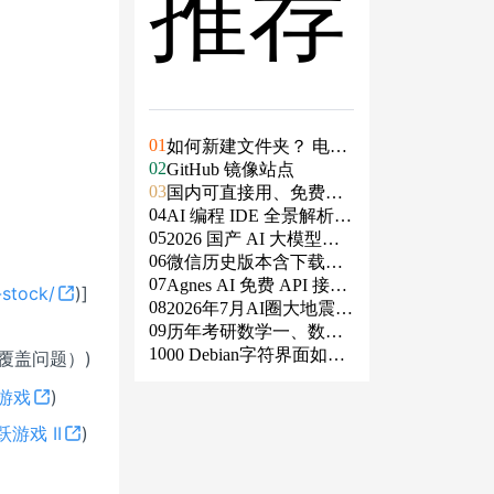
推荐
01
如何新建文件夹？ 电脑
02
新建文件夹的4种方法
GitHub 镜像站点
03
国内可直接用、免费额
04
度/永久免费的大模型AP
AI 编程 IDE 全景解析 2
05
I清单（含 SiliconFlow、
026：Agent 全面接管开
2026 国产 AI 大模型横
06
火山、阿里、智谱、百
发链路
评：DeepSeek、通义千
微信历史版本含下载地
07
度、Kimi、DeepSeek、
问、Kimi、文心一言、
址（ Windows PC | 安卓
Agnes AI 免费 API 接入
-stock/
)]
08
DMXAPI 等）
星火、豆包谁更能打？
| MAC ）及设置微信不
指南：文本、生图、生
2026年7月AI圈大地震：
09
更新
视频，一套接口全免费
GPT-5.6被政府限制、Cl
历年考研数学一、数学
10
aude入驻Slack、Anthrop
二、数学三真题试卷及
00 Debian字符界面如何
覆盖问题）)
ic自研芯片
答案PDF
支持中文
跃游戏
)
跃游戏 II
)