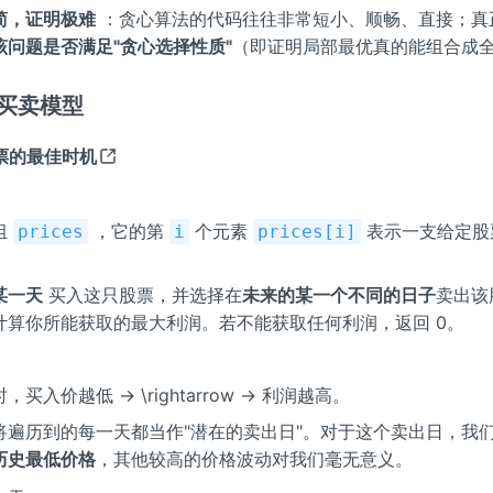
简，证明极难
：贪心算法的代码往往非常短小、顺畅、直接；真
该问题是否满足"贪心选择性质"
（即证明局部最优真的能组合成
票买卖模型
股票的最佳时机
组
，它的第
个元素
表示一支给定
prices
i
prices[i]
某一天
买入这只股票，并选择在
未来的某一个不同的日子
卖出该
计算你所能获取的最大利润。若不能获取任何利润，返回 0。
买入价越低 → \rightarrow → 利润越高。
将遍历到的每一天都当作"潜在的卖出日"。对于这个卖出日，我
历史最低价格
，其他较高的价格波动对我们毫无意义。