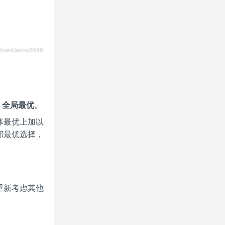
→
全局最优
。
体最优上加以
部最优选择，
重新考虑其他
。