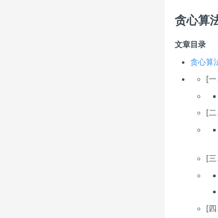
贪心算
文章目录
贪心算
[
[
[
[