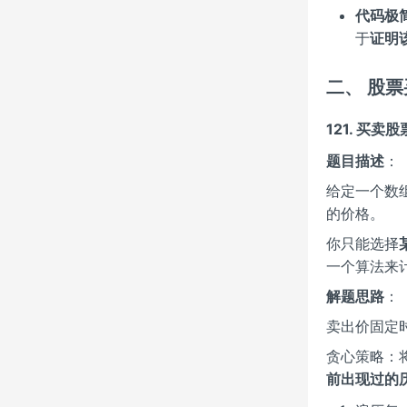
代码极
于
证明
二、 股
121. 买卖
题目描述
：
给定一个数
的价格。
你只能选择
一个算法来
解题思路
：
卖出价固定时，
贪心策略：
前出现过的