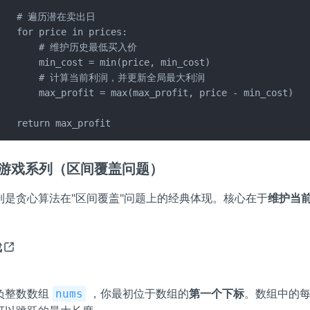
    # 遍历潜在卖出日

   for price in prices:

         # 维护历史最低买入价

       min_cost = min(price, min_cost)

         # 计算当前利润，并更新全局最大利润

       max_profit = max(max_profit, price - min_cost)

    return max_profit
跃游戏系列（区间覆盖问题）
列是贪心算法在"区间覆盖"问题上的经典体现。核心在于
维护当
戏
负整数数组
，你最初位于数组的
第一个下标
。数组中的
nums