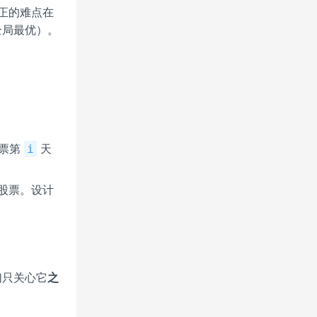
正的难点在
全局最优）。
股票第
天
i
股票。设计
们只关心它
之