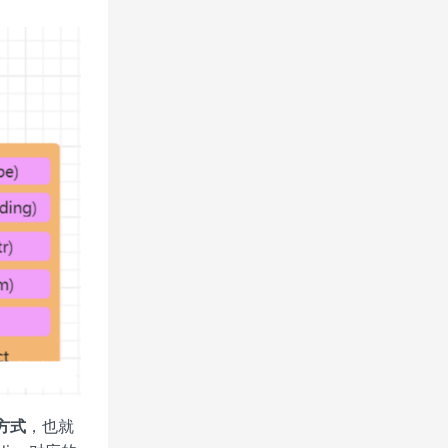
方式
，也就