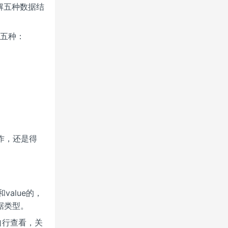
解五种数据结
下五种：
作，还是得
value的，
据类型。
自行查看，关