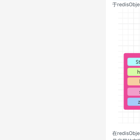
于redisO
在redisObj