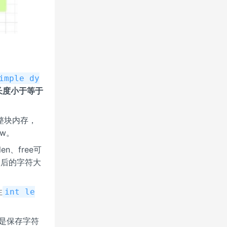
imple dy
长度小于等于
起的整块内存，
w。
en、free可
改后的字符大
性
int le
则是保存字符