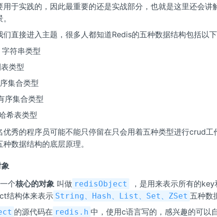
要用于实践的，因此最重要的还是实战部分，也就是这里还会讲
景。
我们直接进入主题，很多人都知道Redis的五种数据结构包括以
ng：字符串类型
：列表类型
无序集合类型
：有序集合类型
：哈希表类型
名优秀的程序员可能不能只停留在只会用着五种类型进行crud工
五种数据结构的底层原理。
对象
有一个
核心的对象
叫做
，是用来表示所有的key和
redisObject
ject结构体来表示
五种数
String、Hash、List、Set、ZSet
的源代码在
中，使用c语言写的，感兴趣的可以
ect
redis.h