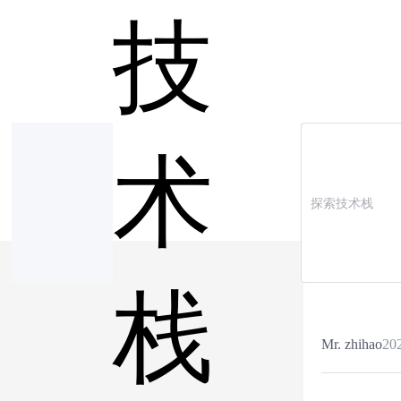
技
术
栈
Mr. zhihao
20