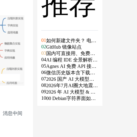
推荐
01
如何新建文件夹？ 电脑
02
新建文件夹的4种方法
GitHub 镜像站点
03
国内可直接用、免费额
04
度/永久免费的大模型AP
AI 编程 IDE 全景解析 2
05
I清单（含 SiliconFlow、
026：Agent 全面接管开
Agnes AI 免费 API 接入
06
火山、阿里、智谱、百
发链路
指南：文本、生图、生
微信历史版本含下载地
07
度、Kimi、DeepSeek、
视频，一套接口全免费
址（ Windows PC | 安卓
2026 国产 AI 大模型横
08
DMXAPI 等）
| MAC ）及设置微信不
评：DeepSeek、通义千
2026年7月AI圈大地震：
09
更新
问、Kimi、文心一言、
GPT-5.6被政府限制、Cl
2026 年 AI 大模型 & AI
10
星火、豆包谁更能打？
aude入驻Slack、Anthrop
编程工具实战全总结
00 Debian字符界面如何
ic自研芯片
支持中文
、消息中间
。