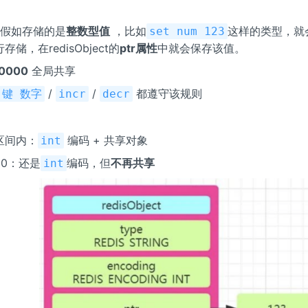
规定假如存储的是
整数型值
，比如
这样的类型，就会
set num 123
储，在redisObject的
ptr属性
中就会保存该值。
10000
全局共享
/
/
都遵守该规则
t 键 数字
incr
decr
区间内：
编码 + 共享对象
int
000：还是
编码，但
不再共享
int