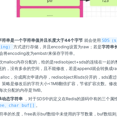
字符串是一个字符串值并且长度大于44个字节
就会使用
SDS（s
方式进行存储，并且encoding设置为raw；若是
字符串
ring）
会将encoding改为embstr来保存字符串。
一次malloc内存分配的，给的是redisobject+sds的连续在一
的，没有多余的空间，且不能修改，若是append就会转换成ra
alloc，分成两次申请内存，redisobject和sds分开的，sds通过l
。策略是修改后的字符大小<1MB翻倍扩容，节省扩容次数。修
，每次分配的内存是1MB。
单动态字符串
，对于SDS中的定义在Redis的源码中有的三个属
。
ee、char buf[]
字符串的长度，free表示buf数组中未使用的字节数量，buf数组