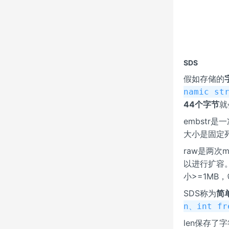
SDS
假如存储的
namic st
44个字节
就
embstr是
大小是固定死
raw是两次m
以进行扩容
小>=1MB
SDS称为
简
n、int fr
len保存了