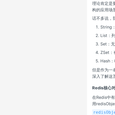
理论肯定是
构的应用场
话不多说，
Stri
List
Set：
ZSet
Hash
但是作为一
深入了解这
Redis核心
在Redis中
用redisOb
redisObj