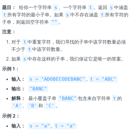
题目：
​ 给你一个字符串
、一个字符串
。返回
中涵盖
s
t
s
所有字符的最小子串。如果
中不存在涵盖
所有字符的
t
s
t
子串，则返回空字符串
。
""
注意：
对于
中重复字符，我们寻找的子串中该字符数量必须
t
不少于
中该字符数量。
t
如果
中存在这样的子串，我们保证它是唯一的答案。
s
示例 1：
输入：
​
,
s = "ADOBECODEBANC"
t = "ABC"
输出：
​
"BANC"
解释：
​ 最小覆盖子串
包含来自字符串
的
"BANC"
t
、
和
。
'A'
'B'
'C'
示例 2：
输入：
​
,
s = "a"
t = "a"