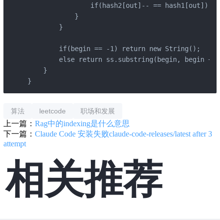
                if(hash2[out]-- == hash1[out]) 
            }

        }

        if(begin == -1) return new String();

        else return ss.substring(begin, begin + m
    }

}
算法
leetcode
职场和发展
上一篇：
Rag中的indexing是什么意思
下一篇：
Claude Code 安装失败claude-code-releases/latest after 3
attempt
相关推荐