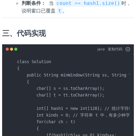
判断条件：
​ 当
时，
count == hash1.size()
说明窗口已覆盖
。
t
三、代码实现
java
复制代码
class Solution 

{

    public String minWindow(String ss, String tt) 
    {

        char[] s = ss.toCharArray();

        char[] t = tt.toCharArray();

        int[] hash1 = new int[128]; // 统计字符
        int kinds = 0; // 字符串 t 中，有多少种字符

        for(char ch : t)

        {

            if(hash1[ch]++ == 0) kinds++;
