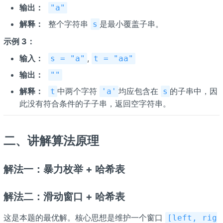
输出：
​
"a"
解释：
​ 整个字符串
是最小覆盖子串。
s
示例 3：
输入：
​
,
s = "a"
t = "aa"
输出：
​
""
解释：
​
中两个字符
均应包含在
的子串中，因
t
'a'
s
此没有符合条件的子子串，返回空字符串。
二、讲解算法原理
解法一：暴力枚举 + 哈希表
解法二：滑动窗口 + 哈希表
这是本题的最优解。核心思想是维护一个窗口
[left, rig