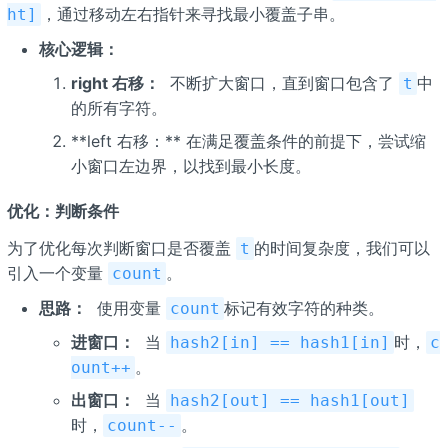
，通过移动左右指针来寻找最小覆盖子串。
ht]
核心逻辑：
right 右移：
​ 不断扩大窗口，直到窗口包含了
中
t
的所有字符。
**left 右移：**​ 在满足覆盖条件的前提下，尝试缩
小窗口左边界，以找到最小长度。
优化：判断条件
为了优化每次判断窗口是否覆盖
的时间复杂度，我们可以
t
引入一个变量
。
count
思路：
​ 使用变量
标记有效字符的种类。
count
进窗口：
​ 当
时，
hash2[in] == hash1[in]
c
。
ount++
出窗口：
​ 当
hash2[out] == hash1[out]
时，
。
count--