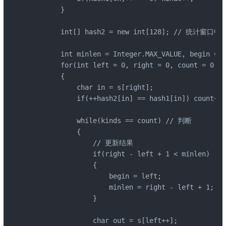
        }

        int[] hash2 = new int[128]; // 统计窗口
        int minlen = Integer.MAX_VALUE, begin = -
        for(int left = 0, right = 0, count = 0; r
        {

            char in = s[right];

            if(++hash2[in] == hash1[in]) count+
            while(kinds == count) // 判断

            {

                // 更新结果

                if(right - left + 1 < minlen)

                {

                    begin = left;

                    minlen = right - left + 1;

                }

                char out = s[left++];
