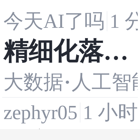
今天AI了吗
1 
精细化落地
·
大数据
人工智
教程：Time
zephyr05
1 小
choAI调参