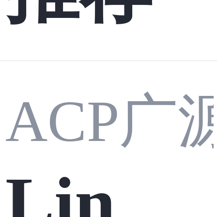
ACP广源
Lin