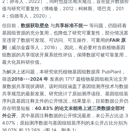
2；孙等人，2022），同时也提出相关规范，旨在提升数据价
值与研究可重复性（博格曼，2012；柯林斯、塔巴克，201
4；伯德等人，2020）。
但目前，
数据获取壁垒
与
共享标准不统一
等问题，仍阻碍着
基因组资源的充分复用，也降低了研究可重复性，部分情况甚
至违背了数据可发现、可访问、可互操作、可重用的
FAIR 原
则
（威尔金森等人，2016）。因此，有必要对当前植物基因
组数据的共享现状开展系统性评估，保障数据可被可靠复用，
最大化其科研价值。
为解决上述问题，本研究依托植物基因组数据库 PubPlant，
筛选
2018---2024 年
发表的 1717 篇植物基因组相关论文开
展数据共享现状调研。该时间段涵盖了基因组测序技术与数据
共享规范的最新发展。研究统计了原始测序读段、基因组组装
序列及基因注释文件的公开情况，结果显示，目前数据公开仍
存在明显短板：
40.83% 的论文未能将上述三类数据全部对
外公开
。其中基因注释数据的公开情况最差，未公开占比达 3
4.07%；原始测序数据与基因组组装序列的未公开占比分别为
16.07% 和 13.28%（图 1A、附表 1）。