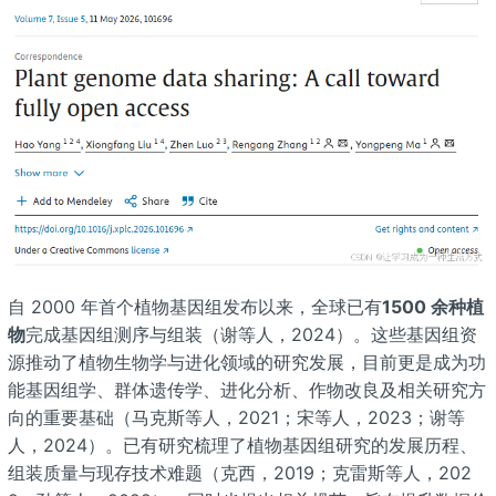
自 2000 年首个植物基因组发布以来，全球已有
1500 余种植
物
完成基因组测序与组装（谢等人，2024）。这些基因组资
源推动了植物生物学与进化领域的研究发展，目前更是成为功
能基因组学、群体遗传学、进化分析、作物改良及相关研究方
向的重要基础（马克斯等人，2021；宋等人，2023；谢等
人，2024）。已有研究梳理了植物基因组研究的发展历程、
组装质量与现存技术难题（克西，2019；克雷斯等人，202