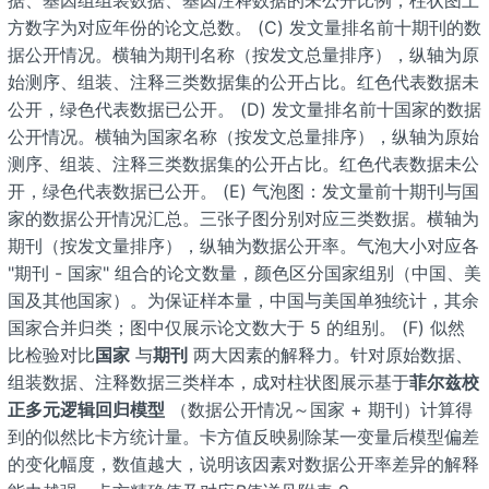
据、基因组组装数据、基因注释数据的未公开比例；柱状图上
方数字为对应年份的论文总数。 (C) 发文量排名前十期刊的数
据公开情况。横轴为期刊名称（按发文总量排序），纵轴为原
始测序、组装、注释三类数据集的公开占比。红色代表数据未
公开，绿色代表数据已公开。 (D) 发文量排名前十国家的数据
公开情况。横轴为国家名称（按发文总量排序），纵轴为原始
测序、组装、注释三类数据集的公开占比。红色代表数据未公
开，绿色代表数据已公开。 (E) 气泡图：发文量前十期刊与国
家的数据公开情况汇总。三张子图分别对应三类数据。横轴为
期刊（按发文量排序），纵轴为数据公开率。气泡大小对应各
"期刊 - 国家" 组合的论文数量，颜色区分国家组别（中国、美
国及其他国家）。为保证样本量，中国与美国单独统计，其余
国家合并归类；图中仅展示论文数大于 5 的组别。 (F) 似然
比检验对比
国家
与
期刊
两大因素的解释力。针对原始数据、
组装数据、注释数据三类样本，成对柱状图展示基于
菲尔兹校
正多元逻辑回归模型
（数据公开情况～国家 + 期刊）计算得
到的似然比卡方统计量。卡方值反映剔除某一变量后模型偏差
的变化幅度，数值越大，说明该因素对数据公开率差异的解释