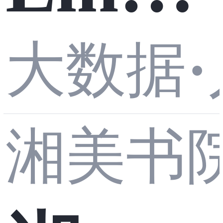
g‑3.0‑f
大数据
·
lash
湘美书院