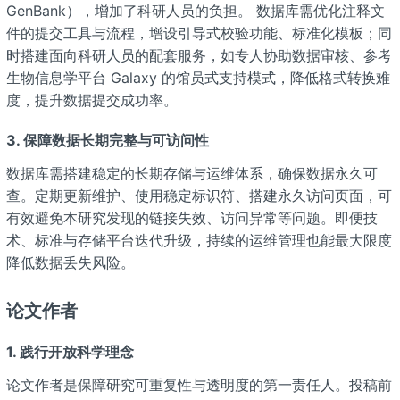
GenBank），增加了科研人员的负担。 数据库需优化注释文
件的提交工具与流程，增设引导式校验功能、标准化模板；同
时搭建面向科研人员的配套服务，如专人协助数据审核、参考
生物信息学平台 Galaxy 的馆员式支持模式，降低格式转换难
度，提升数据提交成功率。
3. 保障数据长期完整与可访问性
数据库需搭建稳定的长期存储与运维体系，确保数据永久可
查。定期更新维护、使用稳定标识符、搭建永久访问页面，可
有效避免本研究发现的链接失效、访问异常等问题。即便技
术、标准与存储平台迭代升级，持续的运维管理也能最大限度
降低数据丢失风险。
论文作者
1. 践行开放科学理念
论文作者是保障研究可重复性与透明度的第一责任人。投稿前