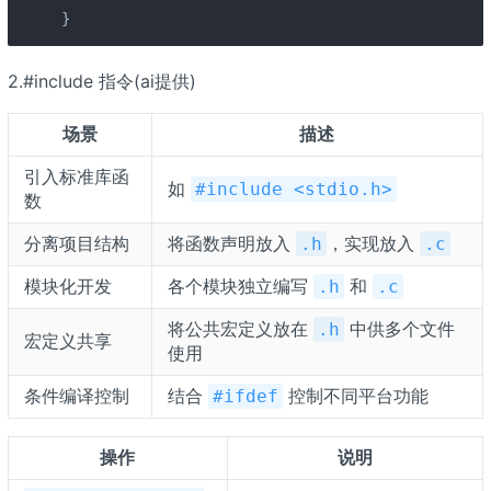
}
2.#include 指令(ai提供)
场景
描述
引入标准库函
如
#include <stdio.h>
数
分离项目结构
将函数声明放入
，实现放入
.h
.c
模块化开发
各个模块独立编写
和
.h
.c
将公共宏定义放在
中供多个文件
.h
宏定义共享
使用
条件编译控制
结合
控制不同平台功能
#ifdef
操作
说明