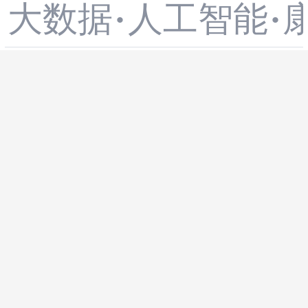
大数据
人工智能
·
·
卡位与终端布
率实测到服务
思尔芯S2C
14 分
局双向贯通 发
保障的全面解
思尔芯RCF R
展空间进一步
读
人工智能
fpga开发
·
TL自动分割工
打开
18 分钟
wordbaby
具，助力大规
Harness：比模
模AI/HPC芯片