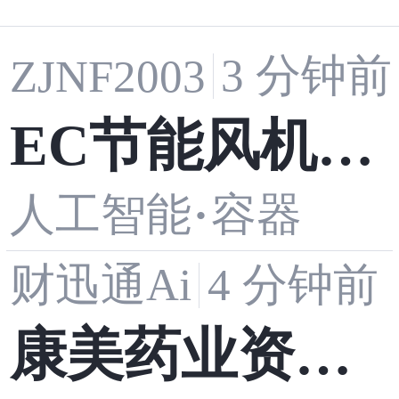
3 分钟前
ZJNF2003
EC节能风机厂
人工智能
容器
·
家直销，如何
财迅通Ai
4 分钟前
避开选型误
康美药业资源
区？——从效