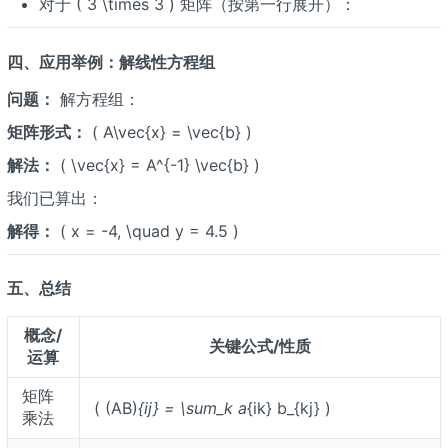
对于 ( 3 \times 3 ) 矩阵（按第一行展开）：
四、应用举例：解线性方程组
问题：
解方程组：
矩阵形式：
( A\vec{x} = \vec{b} )
解法：
( \vec{x} = A^{-1} \vec{b} )
我们已算出：
解得：
( x = -4, \quad y = 4.5 )
五、总结
概念/
关键公式/性质
运算
矩阵
( (AB)
{ij} = \sum_k a
{ik} b_{kj} )
乘法