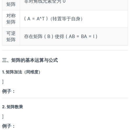
非对角线元素全为 0
矩阵
对称
( A = A^T )（转置等于自身）
矩阵
可逆
存在矩阵 ( B ) 使得 ( AB = BA = I )
矩阵
三、矩阵的基本运算与公式
1. 矩阵加法（同维度）
]
例子：
2. 矩阵数乘
]
例子：