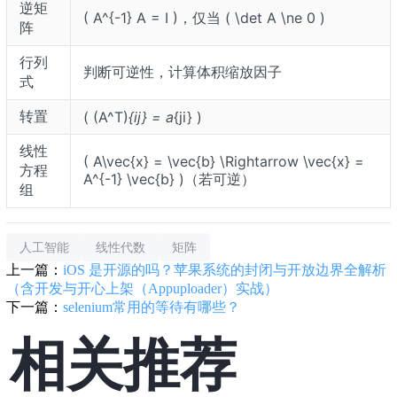
逆矩
( A^{-1} A = I )，仅当 ( \det A \ne 0 )
阵
行列
判断可逆性，计算体积缩放因子
式
转置
( (A^T)
{ij} = a
{ji} )
线性
( A\vec{x} = \vec{b} \Rightarrow \vec{x} =
方程
A^{-1} \vec{b} )（若可逆）
组
人工智能
线性代数
矩阵
上一篇：
iOS 是开源的吗？苹果系统的封闭与开放边界全解析
（含开发与开心上架（Appuploader）实战）
下一篇：
selenium常用的等待有哪些？
相关推荐