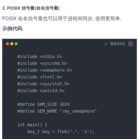
2. POSIX 信号量(命名信号量)
POSIX 命名信号量也可以用于进程间同步, 使用更简单.
示例代码
:
c
复制代码
#include <stdio.h>

#include <sys/shm.h>

#include <semaphore.h>

#include <fcntl.h>

#include <sys/stat.h>

#include <unistd.h>

#define SHM_SIZE 1024

#define SEM_NAME "/my_semaphore"

int main() {

    key_t key = ftok(".", 's');
