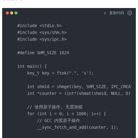
c
复制代码
#include <stdio.h>

#include <sys/shm.h>

#include <sys/ipc.h>

#define SHM_SIZE 1024

int main() {

    key_t key = ftok(".", 's');

    int shmid = shmget(key, SHM_SIZE, IPC_CREAT |
    int *counter = (int*)shmat(shmid, NULL, 0);

    // 使用原子操作, 无需加锁

    for (int i = 0; i < 1000; i++) {

        // GCC 内置原子操作

        __sync_fetch_and_add(counter, 1);
