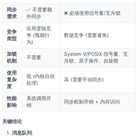
同步
✅ 不需要额
❌ 必须使用信号量/互斥锁
需求
外同步
应用逻辑竞
竞争
争 (预期行
数据竞争 (需要避免)
类型
为)
加锁
System V/POSIX 信号量、互
不需要
机制
斥锁、原子操作、自旋锁
使用
低 (内核自动
复杂
高 (需要手动同步)
处理)
度
性能
系统调用开
同步机制开销 + 内存访问
影响
销
关键结论
消息队列
: