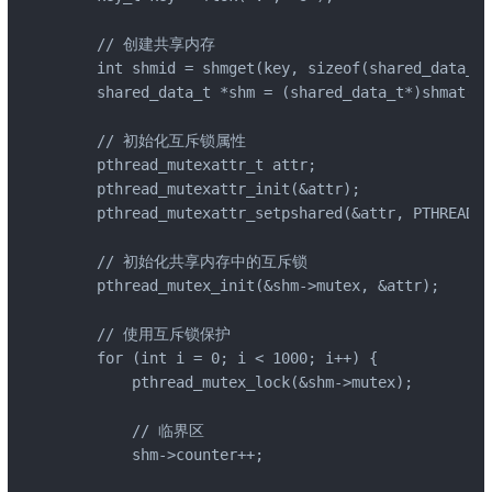
    // 创建共享内存

    int shmid = shmget(key, sizeof(shared_data_t)
    shared_data_t *shm = (shared_data_t*)shmat(sh
    // 初始化互斥锁属性

    pthread_mutexattr_t attr;

    pthread_mutexattr_init(&attr);

    pthread_mutexattr_setpshared(&attr, PTHREAD_P
    // 初始化共享内存中的互斥锁

    pthread_mutex_init(&shm->mutex, &attr);

    // 使用互斥锁保护

    for (int i = 0; i < 1000; i++) {

        pthread_mutex_lock(&shm->mutex);

        // 临界区

        shm->counter++;
