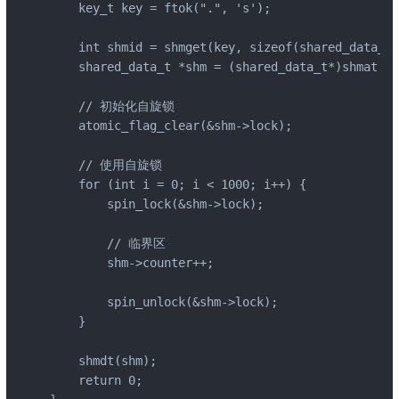
    key_t key = ftok(".", 's');

    int shmid = shmget(key, sizeof(shared_data_t)
    shared_data_t *shm = (shared_data_t*)shmat(sh
    // 初始化自旋锁

    atomic_flag_clear(&shm->lock);

    // 使用自旋锁

    for (int i = 0; i < 1000; i++) {

        spin_lock(&shm->lock);

        // 临界区

        shm->counter++;

        spin_unlock(&shm->lock);

    }

    shmdt(shm);

    return 0;
