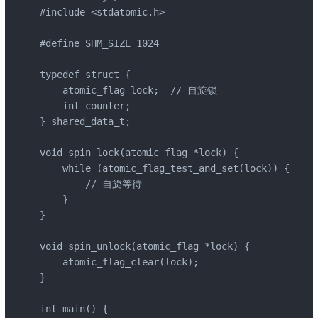
#include <stdatomic.h>

#define SHM_SIZE 1024

typedef struct {

    atomic_flag lock;  // 自旋锁

    int counter;

} shared_data_t;

void spin_lock(atomic_flag *lock) {

    while (atomic_flag_test_and_set(lock)) {

        // 自旋等待

    }

}

void spin_unlock(atomic_flag *lock) {

    atomic_flag_clear(lock);

}

int main() {
