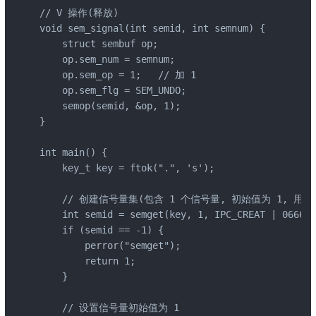
// V 操作(释放)

void sem_signal(int semid, int semnum) {

    struct sembuf op;

    op.sem_num = semnum;

    op.sem_op = 1;   // 加 1

    op.sem_flg = SEM_UNDO;

    semop(semid, &op, 1);

}

int main() {

    key_t key = ftok(".", 's');

    // 创建信号量集(包含 1 个信号量, 初始值为 1, 用作
    int semid = semget(key, 1, IPC_CREAT | 0666);

    if (semid == -1) {

        perror("semget");

        return 1;

    }

    // 设置信号量初始值为 1
