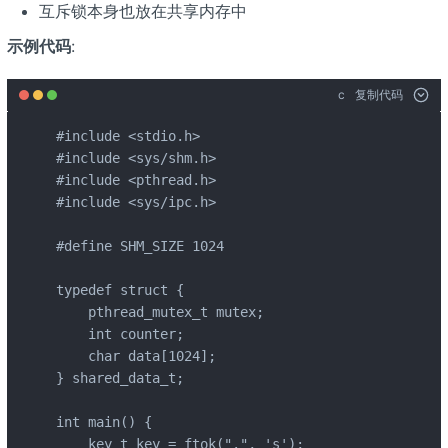
互斥锁本身也放在共享内存中
示例代码
:
c
复制代码
#include <stdio.h>

#include <sys/shm.h>

#include <pthread.h>

#include <sys/ipc.h>

#define SHM_SIZE 1024

typedef struct {

    pthread_mutex_t mutex;

    int counter;

    char data[1024];

} shared_data_t;

int main() {

    key_t key = ftok(".", 's');
