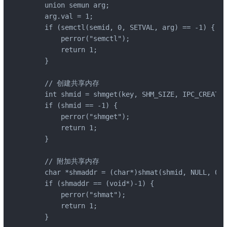
    union semun arg;

    arg.val = 1;

    if (semctl(semid, 0, SETVAL, arg) == -1) {

        perror("semctl");

        return 1;

    }

    // 创建共享内存

    int shmid = shmget(key, SHM_SIZE, IPC_CREAT |
    if (shmid == -1) {

        perror("shmget");

        return 1;

    }

    // 附加共享内存

    char *shmaddr = (char*)shmat(shmid, NULL, 0);

    if (shmaddr == (void*)-1) {

        perror("shmat");

        return 1;

    }
