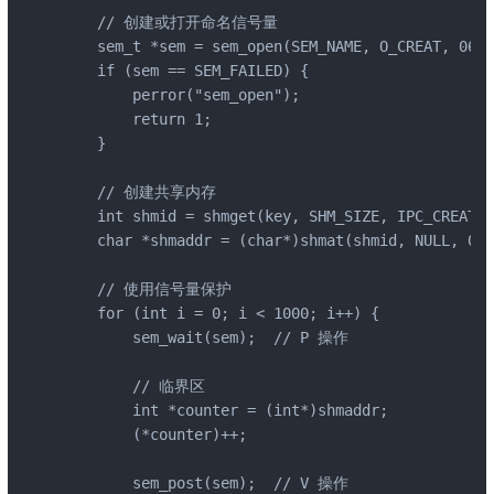
    // 创建或打开命名信号量

    sem_t *sem = sem_open(SEM_NAME, O_CREAT, 0666
    if (sem == SEM_FAILED) {

        perror("sem_open");

        return 1;

    }

    // 创建共享内存

    int shmid = shmget(key, SHM_SIZE, IPC_CREAT |
    char *shmaddr = (char*)shmat(shmid, NULL, 0);

    // 使用信号量保护

    for (int i = 0; i < 1000; i++) {

        sem_wait(sem);  // P 操作

        // 临界区

        int *counter = (int*)shmaddr;

        (*counter)++;

        sem_post(sem);  // V 操作
