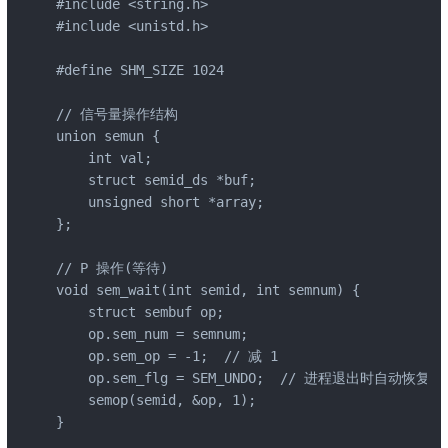
#include <string.h>

#include <unistd.h>

#define SHM_SIZE 1024

// 信号量操作结构

union semun {

    int val;

    struct semid_ds *buf;

    unsigned short *array;

};

// P 操作(等待)

void sem_wait(int semid, int semnum) {

    struct sembuf op;

    op.sem_num = semnum;

    op.sem_op = -1;  // 减 1

    op.sem_flg = SEM_UNDO;  // 进程退出时自动恢复

    semop(semid, &op, 1);

}
