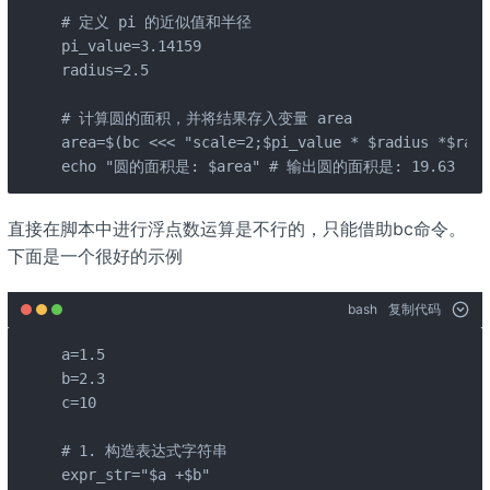
# 定义 pi 的近似值和半径

pi_value=3.14159

radius=2.5

# 计算圆的面积，并将结果存入变量 area

area=$(bc <<< "scale=2;$pi_value * $radius *$radi
echo "圆的面积是: $area" # 输出圆的面积是: 19.63
直接在脚本中进行浮点数运算是不行的，只能借助bc命令。
下面是一个很好的示例
bash
复制代码
a=1.5

b=2.3

c=10

# 1. 构造表达式字符串

expr_str="$a +$b"
