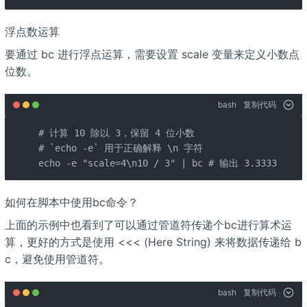
浮点数运算
要通过 bc 进行浮点运算，需要设置 scale 变量来定义小数点
位数。
bash
复制代码
# 计算 10 除以 3，保留 4 位小数

# `echo -e` 用于正确解释 \n 字符

echo -e "scale=4\n10 / 3" | bc # 输出 3.3333
如何在脚本中使用bc命令？
上面的示例中也看到了可以通过管道符传递个bc进行算术运
算，更好的方式是使用 <<< (Here String) 来将数据传递给 b
c，避免使用管道符。
bash
复制代码