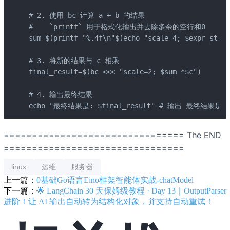
# 2. 使用 bc 计算 a + b 的结果

#    `printf` 用于格式化输出并去除多余的空行和0

sum=$(printf "%.4f\n"$(echo "scale=4; $expr_str" 
# 3. 将新的结果与 c 相乘

final_result=$(bc <<< "scale=2; $sum *$c")

# 4. 输出最终结果

echo "最终结果是: $final_result" # 输出 最终结果是: 
================================ The END
================================
linux
运维
服务器
上一篇：
0基础Go语言Eino框架智能体实战-chatModel
下一篇：
🌟 LangChain 30 天保姆级教程 · Day 13｜OutputParser
进阶！让 AI 输出自动转为结构化对象，并支持自动重试！