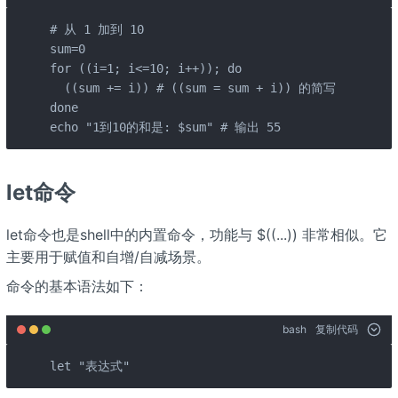
# 从 1 加到 10

sum=0

for ((i=1; i<=10; i++)); do

  ((sum += i)) # ((sum = sum + i)) 的简写

done

echo "1到10的和是: $sum" # 输出 55
let命令
let命令也是shell中的内置命令，功能与 $((...)) 非常相似。它
主要用于赋值和自增/自减场景。
命令的基本语法如下：
bash
复制代码
let "表达式"