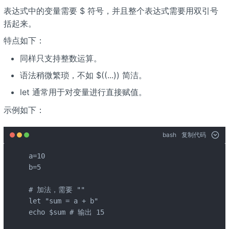
表达式中的变量需要 $ 符号，并且整个表达式需要用双引号
括起来。
特点如下：
同样只支持整数运算。
语法稍微繁琐，不如 $((...)) 简洁。
let 通常用于对变量进行直接赋值。
示例如下：
bash
复制代码
a=10

b=5

# 加法，需要 ""

let "sum = a + b"

echo $sum # 输出 15
