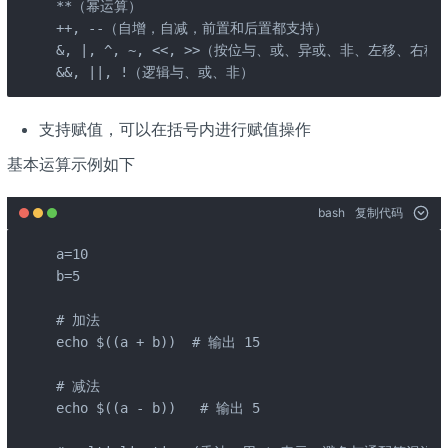
**（幂运算）

++, --（自增，自减，前置和后置都支持）

&, |, ^, ~, <<, >>（按位与、或、异或、非、左移、右移）
&&, ||, !（逻辑与、或、非）
支持赋值，可以在括号内进行赋值操作
基本运算示例如下
bash
复制代码
a=10

b=5

# 加法

echo $((a + b))  # 输出 15

# 减法

echo $((a - b))   # 输出 5
