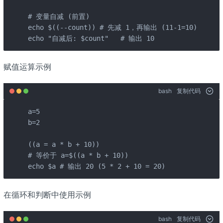
# 变量自减 (前置)

echo $((--count)) # 先减 1，再输出 (11-1=10)

echo "自减后: $count"   # 输出 10
赋值运算示例
bash
复制代码
a=5

b=2

((a = a * b + 10))

# 等价于 a=$((a * b + 10))

echo $a # 输出 20 (5 * 2 + 10 = 20)
在循环和判断中使用示例
bash
复制代码